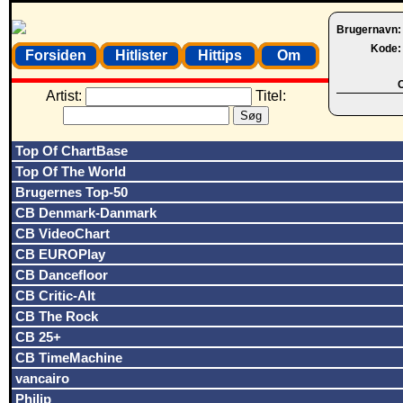
Brugernavn
Kode
Forsiden
Hitlister
Hittips
Om
O
Artist:
Titel:
Top Of ChartBase
Top Of The World
Brugernes Top-50
CB Denmark-Danmark
CB VideoChart
CB EUROPlay
CB Dancefloor
CB Critic-Alt
CB The Rock
CB 25+
CB TimeMachine
vancairo
Philip