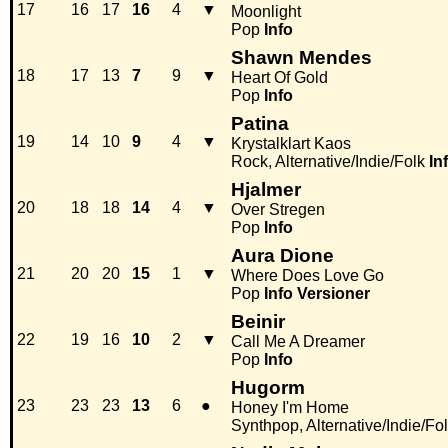
17
16
17
16
4
▼
Moonlight
Pop
Info
Shawn Mendes
18
17
13
7
9
▼
Heart Of Gold
Pop
Info
Patina
19
14
10
9
4
▼
Krystalklart Kaos
Rock, Alternative/Indie/Folk
In
Hjalmer
20
18
18
14
4
▼
Over Stregen
Pop
Info
Aura Dione
21
20
20
15
1
▼
Where Does Love Go
Pop
Info
Versioner
Beinir
22
19
16
10
2
▼
Call Me A Dreamer
Pop
Info
Hugorm
23
23
23
13
6
●
Honey I'm Home
Synthpop, Alternative/Indie/Fo