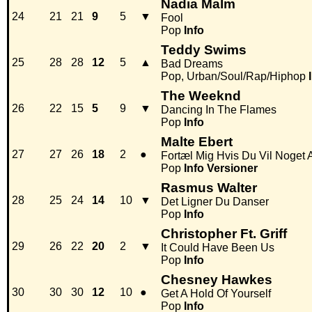
Nadia Malm
24
21
21
9
5
▼
Fool
Pop
Info
Teddy Swims
25
28
28
12
5
▲
Bad Dreams
Pop, Urban/Soul/Rap/Hiphop
The Weeknd
26
22
15
5
9
▼
Dancing In The Flames
Pop
Info
Malte Ebert
27
27
26
18
2
●
Fortæl Mig Hvis Du Vil Noget 
Pop
Info
Versioner
Rasmus Walter
28
25
24
14
10
▼
Det Ligner Du Danser
Pop
Info
Christopher Ft. Griff
29
26
22
20
2
▼
It Could Have Been Us
Pop
Info
Chesney Hawkes
30
30
30
12
10
●
Get A Hold Of Yourself
Pop
Info