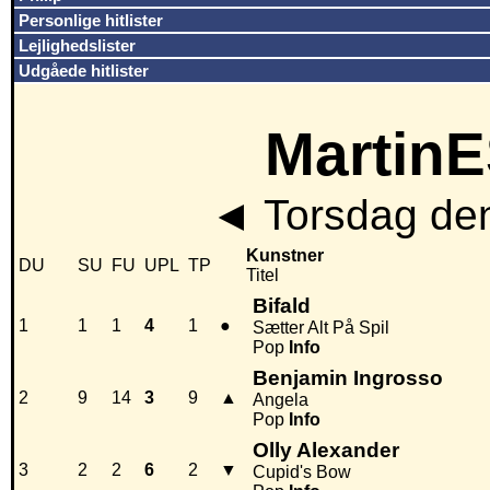
Personlige hitlister
Lejlighedslister
Udgåede hitlister
MartinE
◄
Torsdag den
Kunstner
DU
SU
FU
UPL
TP
Titel
Bifald
1
1
1
4
1
●
Sætter Alt På Spil
Pop
Info
Benjamin Ingrosso
2
9
14
3
9
▲
Angela
Pop
Info
Olly Alexander
3
2
2
6
2
▼
Cupid's Bow