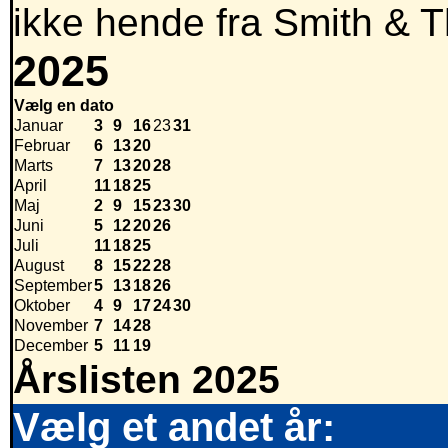
ikke hende fra Smith & T
2025
Vælg en dato
Januar
3
9
16
23
31
Februar
6
13
20
Marts
7
13
20
28
April
11
18
25
Maj
2
9
15
23
30
Juni
5
12
20
26
Juli
11
18
25
August
8
15
22
28
September
5
13
18
26
Oktober
4
9
17
24
30
November
7
14
28
December
5
11
19
Årslisten 2025
Vælg et andet år: