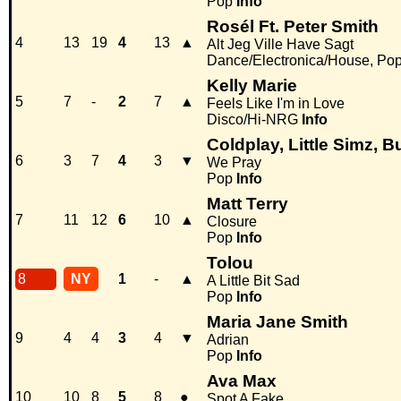
Pop
Info
Rosél Ft. Peter Smith
4
13
19
4
13
▲
Alt Jeg Ville Have Sagt
Dance/Electronica/House, Po
Kelly Marie
5
7
-
2
7
▲
Feels Like I'm in Love
Disco/Hi-NRG
Info
Coldplay, Little Simz, 
6
3
7
4
3
▼
We Pray
Pop
Info
Matt Terry
7
11
12
6
10
▲
Closure
Pop
Info
Tolou
8
NY
1
-
▲
A Little Bit Sad
Pop
Info
Maria Jane Smith
9
4
4
3
4
▼
Adrian
Pop
Info
Ava Max
10
10
8
5
8
●
Spot A Fake