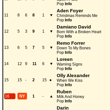
Pop
Info
Aden Foyer
11
8
6
8
1
▼
Christmas Reminds Me
Pop
Info
Damiano David
12
5
3
9
1
▼
Born With a Broken Heart
Pop
Info
Remo Forrer
13
6
5
7
5
▼
Down To My Bones
Pop
Info
Loreen
14
12
9
11
6
▼
Warning Signs
Pop
Info
Olly Alexander
15
15
-
2
15
●
When We Kiss
Pop
Info
Ruben
16
NY
1
-
▲
Milk And Honey
Pop
Info
Darin