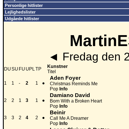
Personlige hitlister
Lejlighedslister
Udgåede hitlister
MartinE
◄
Fredag den 
Kunstner
DU
SU
FU
UPL
TP
Titel
Aden Foyer
1
1
-
2
1
●
Christmas Reminds Me
Pop
Info
Damiano David
2
2
1
3
1
●
Born With a Broken Heart
Pop
Info
Beinir
3
3
2
4
2
●
Call Me A Dreamer
Pop
Info