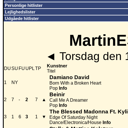
Personlige hitlister
Lejlighedslister
Udgåede hitlister
MartinE
◄
Torsdag den 
Kunstner
DU
SU
FU
UPL
TP
Titel
Damiano David
1
NY
Born With a Broken Heart
Pop
Info
Beinir
2
7
-
2
7
▲
Call Me A Dreamer
Pop
Info
The Blessed Madonna Ft. Kyl
3
1
6
3
1
▼
Edge Of Saturday Night
Dance/Electronica/House
Info