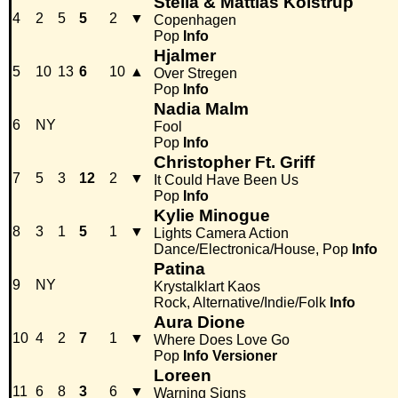
Stella & Mattias Kolstrup
4
2
5
5
2
▼
Copenhagen
Pop
Info
Hjalmer
5
10
13
6
10
▲
Over Stregen
Pop
Info
Nadia Malm
6
NY
Fool
Pop
Info
Christopher Ft. Griff
7
5
3
12
2
▼
It Could Have Been Us
Pop
Info
Kylie Minogue
8
3
1
5
1
▼
Lights Camera Action
Dance/Electronica/House, Pop
Info
Patina
9
NY
Krystalklart Kaos
Rock, Alternative/Indie/Folk
Info
Aura Dione
10
4
2
7
1
▼
Where Does Love Go
Pop
Info
Versioner
Loreen
11
6
8
3
6
▼
Warning Signs