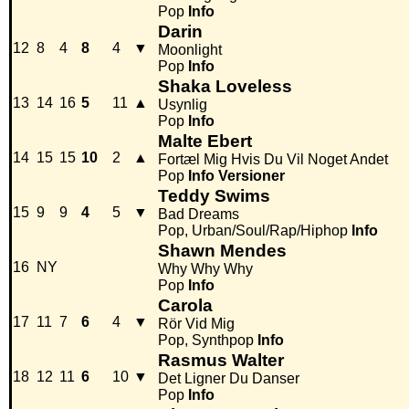
Pop
Info
Darin
12
8
4
8
4
▼
Moonlight
Pop
Info
Shaka Loveless
13
14
16
5
11
▲
Usynlig
Pop
Info
Malte Ebert
14
15
15
10
2
▲
Fortæl Mig Hvis Du Vil Noget Andet
Pop
Info
Versioner
Teddy Swims
15
9
9
4
5
▼
Bad Dreams
Pop, Urban/Soul/Rap/Hiphop
Info
Shawn Mendes
16
NY
Why Why Why
Pop
Info
Carola
17
11
7
6
4
▼
Rör Vid Mig
Pop, Synthpop
Info
Rasmus Walter
18
12
11
6
10
▼
Det Ligner Du Danser
Pop
Info