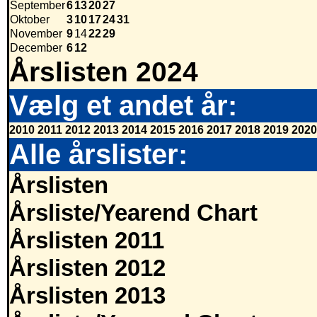
September
6
13
20
27
Oktober
3
10
17
24
31
November
9
14
22
29
December
6
12
Årslisten 2024
Vælg et andet år:
2010
2011
2012
2013
2014
2015
2016
2017
2018
2019
2020
Alle årslister:
Årslisten
Årsliste/Yearend Chart
Årslisten 2011
Årslisten 2012
Årslisten 2013