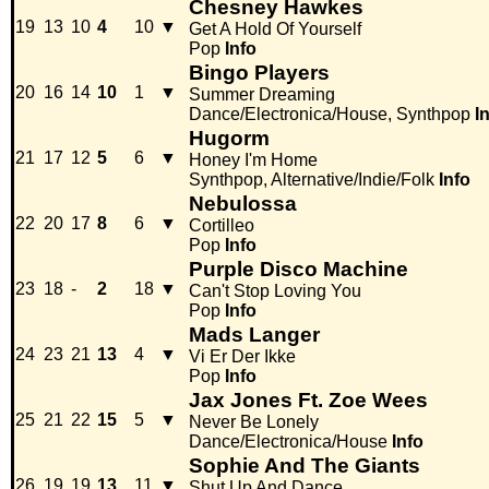
Chesney Hawkes
19
13
10
4
10
▼
Get A Hold Of Yourself
Pop
Info
Bingo Players
20
16
14
10
1
▼
Summer Dreaming
Dance/Electronica/House, Synthpop
I
Hugorm
21
17
12
5
6
▼
Honey I'm Home
Synthpop, Alternative/Indie/Folk
Info
Nebulossa
22
20
17
8
6
▼
Cortilleo
Pop
Info
Purple Disco Machine
23
18
-
2
18
▼
Can't Stop Loving You
Pop
Info
Mads Langer
24
23
21
13
4
▼
Vi Er Der Ikke
Pop
Info
Jax Jones Ft. Zoe Wees
25
21
22
15
5
▼
Never Be Lonely
Dance/Electronica/House
Info
Sophie And The Giants
26
19
19
13
11
▼
Shut Up And Dance