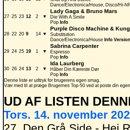
Dance/Electronica/House, Disco/Hi-
Lady Gaga & Bruno Mars
27
25
23
12
2
▼
Die With A Smile
Pop
Info
Purple Disco Machine & Kun
28
22
20
9
14
▼
Substitution
Dance/Electronica/House
Info
Versio
Sabrina Carpenter
29
24
25
19
1
▼
Espresso
Pop
Info
Ida Laurberg
30
26
24
13
2
▼
Håber Din Kæreste Dør
Pop
Info
Denne liste er udtryk for brugerens egen smag.
Vær med til at præge Brugernes Top-50 ved at poste din egen hi
UD AF LISTEN DENN
Tors. 14. november 202
27. Den Grå Side - Hej 