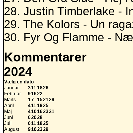
28. Justin Timberlake - 
29. The Kolors - Un rag
30. Fyr Og Flamme - Næ
Kommentarer
2024
Vælg en dato
Januar
3
11
18
26
Februar
9
16
22
Marts
1
7
15
21
29
April
4
11
19
25
Maj
4
10
16
23
31
Juni
6
20
28
Juli
6
11
18
25
August
9
16
23
29