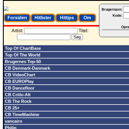
Brugernavn:
Kode:
Forsiden
Hitlister
Hittips
Om
Opret
Artist:
Titel:
Top Of ChartBase
Top Of The World
Brugernes Top-50
CB Denmark-Danmark
CB VideoChart
CB EUROPlay
CB Dancefloor
CB Critic-Alt
CB The Rock
CB 25+
CB TimeMachine
vancairo
Philip