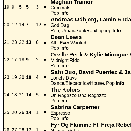
Meghan Trainor
19
9
5
5
3
▼
Criminals
Pop
Info
Andreas Odbjerg, Lamin & Id
20
12
14
7
12
▼
God Dag
Pop, Urban/Soul/Rap/Hiphop
Info
Dean Lewis
21
23
22
13
8
▲
All I Ever Wanted
Pop
Info
Orville Peck & Kylie Minogue 
22
17
18
9
2
▼
Midnight Ride
Pop
Info
Safri Duo, David Puentez & J
23
19
20
10
4
▼
Lonely Days
Dance/Electronica/House, Pop
Info
The Kolors
24
18
21
14
5
▼
Un Ragazzo Una Ragazza
Pop
Info
Sabrina Carpenter
25
20
26
14
1
▼
Espresso
Pop
Info
Fyr Og Flamme Ft. Freja Reb
26
27
28
17
1
▲
Næste Lørdag