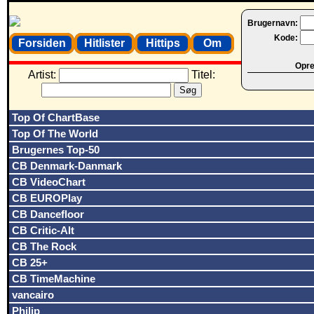
Brugernavn:
Kode:
Forsiden
Hitlister
Hittips
Om
Opret
Artist:
Titel:
Top Of ChartBase
Top Of The World
Brugernes Top-50
CB Denmark-Danmark
CB VideoChart
CB EUROPlay
CB Dancefloor
CB Critic-Alt
CB The Rock
CB 25+
CB TimeMachine
vancairo
Philip