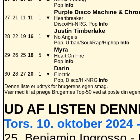
Pop
Info
Purple Disco Machine & Chr
27
21
11
11
1
▼
Heartbreaker
Disco/Hi-NRG, Pop
Info
Justin Timberlake
28
22
19
16
1
▼
No Angels
Pop, Urban/Soul/Rap/Hiphop
Info
Myra
29
26
25
18
5
▼
Heart On Fire
Pop
Info
Darin
30
28
27
20
1
▼
Electric
Pop, Disco/Hi-NRG
Info
Denne liste er udtryk for brugerens egen smag.
Vær med til at præge Brugernes Top-50 ved at poste din egen hi
UD AF LISTEN DENN
Tors. 10. oktober 2024 
25. Benjamin Ingrosso -