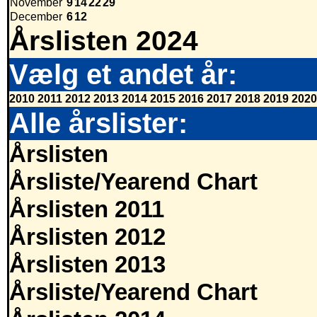
November
9
14
22
29
December
6
12
Årslisten 2024
Vælg et andet år:
2010
2011
2012
2013
2014
2015
2016
2017
2018
2019
2020
Alle årslister:
Årslisten
Årsliste/Yearend Chart
Årslisten 2011
Årslisten 2012
Årslisten 2013
Årsliste/Yearend Chart