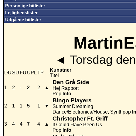
Personlige hitlister
Lejlighedslister
Udgåede hitlister
MartinE
◄
Torsdag den
Kunstner
DU
SU
FU
UPL
TP
Titel
Den Grå Side
1
2
-
2
2
▲
Hej Rapport
Pop
Info
Bingo Players
2
1
1
5
1
▼
Summer Dreaming
Dance/Electronica/House, Synthpop
I
Christopher Ft. Griff
3
4
4
7
4
▲
It Could Have Been Us
Pop
Info