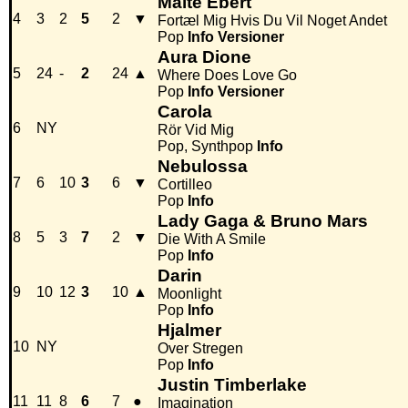
Malte Ebert
4
3
2
5
2
▼
Fortæl Mig Hvis Du Vil Noget Andet
Pop
Info
Versioner
Aura Dione
5
24
-
2
24
▲
Where Does Love Go
Pop
Info
Versioner
Carola
6
NY
Rör Vid Mig
Pop, Synthpop
Info
Nebulossa
7
6
10
3
6
▼
Cortilleo
Pop
Info
Lady Gaga & Bruno Mars
8
5
3
7
2
▼
Die With A Smile
Pop
Info
Darin
9
10
12
3
10
▲
Moonlight
Pop
Info
Hjalmer
10
NY
Over Stregen
Pop
Info
Justin Timberlake
11
11
8
6
7
●
Imagination