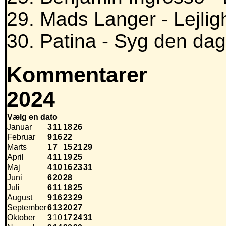
29. Mads Langer - Lejlig
30. Patina - Syg den dag
Kommentarer
2024
Vælg en dato
Januar
3
11
18
26
Februar
9
16
22
Marts
1
7
15
21
29
April
4
11
19
25
Maj
4
10
16
23
31
Juni
6
20
28
Juli
6
11
18
25
August
9
16
23
29
September
6
13
20
27
Oktober
3
10
17
24
31