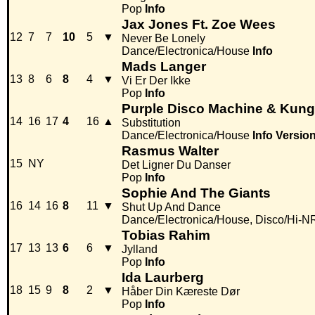
Pop
Info
Jax Jones Ft. Zoe Wees
12
7
7
10
5
▼
Never Be Lonely
Dance/Electronica/House
Info
Mads Langer
13
8
6
8
4
▼
Vi Er Der Ikke
Pop
Info
Purple Disco Machine & Kun
14
16
17
4
16
▲
Substitution
Dance/Electronica/House
Info
Versio
Rasmus Walter
15
NY
Det Ligner Du Danser
Pop
Info
Sophie And The Giants
16
14
16
8
11
▼
Shut Up And Dance
Dance/Electronica/House, Disco/Hi-
Tobias Rahim
17
13
13
6
6
▼
Jylland
Pop
Info
Ida Laurberg
18
15
9
8
2
▼
Håber Din Kæreste Dør
Pop
Info