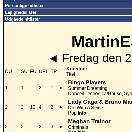
Personlige hitlister
Lejlighedslister
Udgåede hitlister
MartinE
◄
Fredag den 2
Kunstner
DU
SU
FU
UPL
TP
Titel
Bingo Players
1
1
-
2
1
●
Summer Dreaming
Dance/Electronica/House, Sy
Lady Gaga & Bruno Ma
2
2
10
4
2
●
Die With A Smile
Pop
Info
Meghan Trainor
3
3
-
2
3
●
Criminals