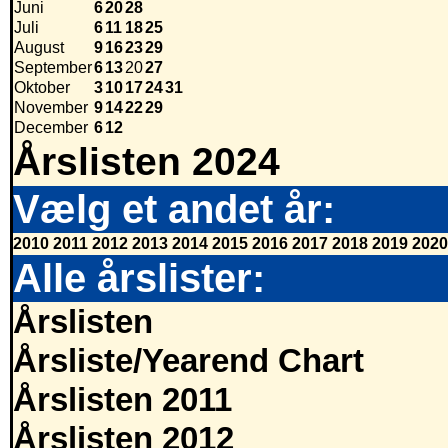
Juni
6
20
28
Juli
6
11
18
25
August
9
16
23
29
September
6
13
20
27
Oktober
3
10
17
24
31
November
9
14
22
29
December
6
12
Årslisten 2024
Vælg et andet år:
2010
2011
2012
2013
2014
2015
2016
2017
2018
2019
2020
Alle årslister:
Årslisten
Årsliste/Yearend Chart
Årslisten 2011
Årslisten 2012