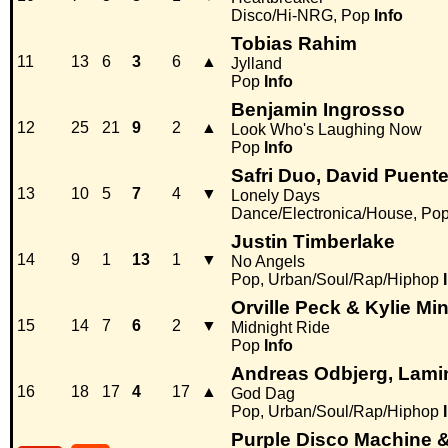
Disco/Hi-NRG, Pop
Info
Tobias Rahim
11
13
6
3
6
▲
Jylland
Pop
Info
Benjamin Ingrosso
12
25
21
9
2
▲
Look Who's Laughing Now
Pop
Info
Safri Duo, David Puent
13
10
5
7
4
▼
Lonely Days
Dance/Electronica/House, Po
Justin Timberlake
14
9
1
13
1
▼
No Angels
Pop, Urban/Soul/Rap/Hiphop
Orville Peck & Kylie Mi
15
14
7
6
2
▼
Midnight Ride
Pop
Info
Andreas Odbjerg, Lami
16
18
17
4
17
▲
God Dag
Pop, Urban/Soul/Rap/Hiphop
Purple Disco Machine 