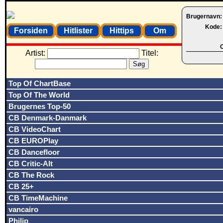
Brugernavn
Kode
Forsiden
Hitlister
Hittips
Om
O
Artist:
Titel:
Top Of ChartBase
Top Of The World
Brugernes Top-50
CB Denmark-Danmark
CB VideoChart
CB EUROPlay
CB Dancefloor
CB Critic-Alt
CB The Rock
CB 25+
CB TimeMachine
vancairo
Philip