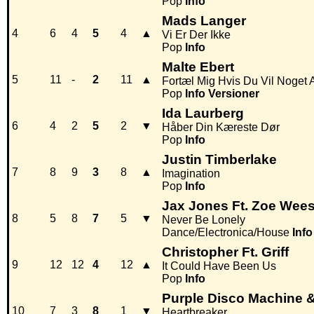
Pop
Info
Mads Langer
4
6
4
5
4
▲
Vi Er Der Ikke
Pop
Info
Malte Ebert
5
11
-
2
11
▲
Fortæl Mig Hvis Du Vil Noget 
Pop
Info
Versioner
Ida Laurberg
6
4
2
5
2
▼
Håber Din Kæreste Dør
Pop
Info
Justin Timberlake
7
8
9
3
8
▲
Imagination
Pop
Info
Jax Jones Ft. Zoe Wee
8
5
8
7
5
▼
Never Be Lonely
Dance/Electronica/House
Info
Christopher Ft. Griff
9
12
12
4
12
▲
It Could Have Been Us
Pop
Info
Purple Disco Machine 
10
7
3
8
1
▼
Heartbreaker