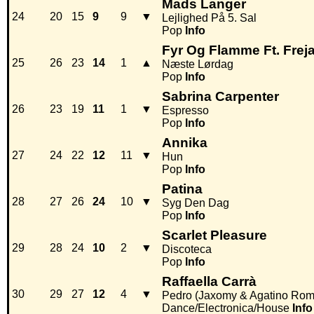
Mads Langer
24
20
15
9
9
▼
Lejlighed På 5. Sal
Pop
Info
Fyr Og Flamme Ft. Fre
25
26
23
14
1
▲
Næste Lørdag
Pop
Info
Sabrina Carpenter
26
23
19
11
1
▼
Espresso
Pop
Info
Annika
27
24
22
12
11
▼
Hun
Pop
Info
Patina
28
27
26
24
10
▼
Syg Den Dag
Pop
Info
Scarlet Pleasure
29
28
24
10
2
▼
Discoteca
Pop
Info
Raffaella Carrà
30
29
27
12
4
▼
Pedro (Jaxomy & Agatino Rom
Dance/Electronica/House
Info