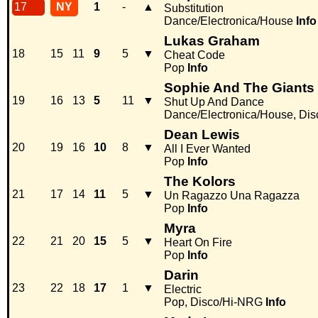
17
NY
1
-
▲
Substitution
Dance/Electronica/House
Info
Lukas Graham
18
15
11
9
5
▼
Cheat Code
Pop
Info
Sophie And The Giants
19
16
13
5
11
▼
Shut Up And Dance
Dance/Electronica/House, Di
Dean Lewis
20
19
16
10
8
▼
All I Ever Wanted
Pop
Info
The Kolors
21
17
14
11
5
▼
Un Ragazzo Una Ragazza
Pop
Info
Myra
22
21
20
15
5
▼
Heart On Fire
Pop
Info
Darin
23
22
18
17
1
▼
Electric
Pop, Disco/Hi-NRG
Info