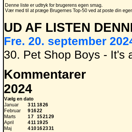
Denne liste er udtryk for brugerens egen smag.
Vær med til at præge Brugernes Top-50 ved at poste din egen h
UD AF LISTEN DENN
Fre. 20. september 2024
30. Pet Shop Boys - It's 
Kommentarer
2024
Vælg en dato
Januar
3
11
18
26
Februar
9
16
22
Marts
1
7
15
21
29
April
4
11
19
25
Maj
4
10
16
23
31