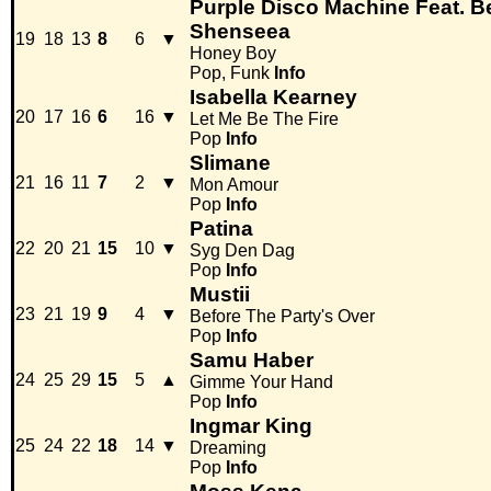
Purple Disco Machine Feat. B
Shenseea
19
18
13
8
6
▼
Honey Boy
Pop, Funk
Info
Isabella Kearney
20
17
16
6
16
▼
Let Me Be The Fire
Pop
Info
Slimane
21
16
11
7
2
▼
Mon Amour
Pop
Info
Patina
22
20
21
15
10
▼
Syg Den Dag
Pop
Info
Mustii
23
21
19
9
4
▼
Before The Party's Over
Pop
Info
Samu Haber
24
25
29
15
5
▲
Gimme Your Hand
Pop
Info
Ingmar King
25
24
22
18
14
▼
Dreaming
Pop
Info