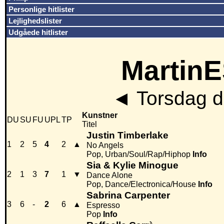
Personlige hitlister
Lejlighedslister
Udgåede hitlister
MartinE
◄
Torsdag de
Kunstner
DU
SU
FU
UPL
TP
Titel
Justin Timberlake
1
2
5
4
2
▲
No Angels
Pop, Urban/Soul/Rap/Hiphop
Info
Sia & Kylie Minogue
2
1
3
7
1
▼
Dance Alone
Pop, Dance/Electronica/House
Info
Sabrina Carpenter
3
6
-
2
6
▲
Espresso
Pop
Info