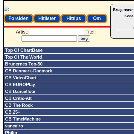
Brugernavn
Kode
Forsiden
Hitlister
Hittips
Om
Artist:
Titel:
Top Of ChartBase
Top Of The World
Brugernes Top-50
CB Denmark-Danmark
CB VideoChart
CB EUROPlay
CB Dancefloor
CB Critic-Alt
CB The Rock
CB 25+
CB TimeMachine
vancairo
Philip