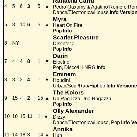
Raffaella Carrà
4
5
6
3
5
▲
Pedro (Jaxomy & Agatino Romero Rem
Dance/Electronica/House
Info
Versio
Myra
5
8
10
6
5
▲
Heart On Fire
Pop
Info
Scarlet Pleasure
6
NY
Discoteca
Pop
Info
Darin
7
4
4
8
1
▼
Electric
Pop, Disco/Hi-NRG
Info
Eminem
8
3
2
4
1
▼
Houdini
Urban/Soul/Rap/Hiphop
Info
Versione
The Kolors
9
15
-
2
15
▲
Un Ragazzo Una Ragazza
Pop
Info
Olly Alexander
10
10
15
11
1
●
Dizzy
Dance/Electronica/House, Pop
Info
Ve
Annika
11
14
18
3
14
▲
Hun