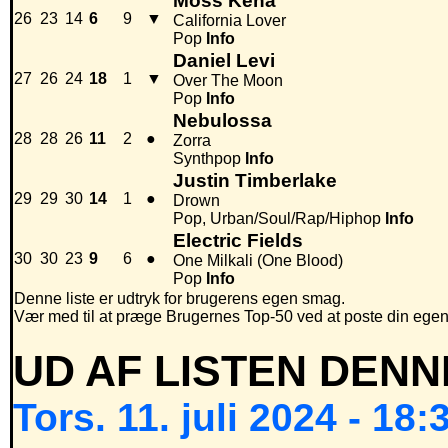
Moss Kena
26
23
14
6
9
▼
California Lover
Pop
Info
Daniel Levi
27
26
24
18
1
▼
Over The Moon
Pop
Info
Nebulossa
28
28
26
11
2
●
Zorra
Synthpop
Info
Justin Timberlake
29
29
30
14
1
●
Drown
Pop, Urban/Soul/Rap/Hiphop
Info
Electric Fields
30
30
23
9
6
●
One Milkali (One Blood)
Pop
Info
Denne liste er udtryk for brugerens egen smag.
Vær med til at præge Brugernes Top-50 ved at poste din egen hi
UD AF LISTEN DENN
Tors. 11. juli 2024 - 18: