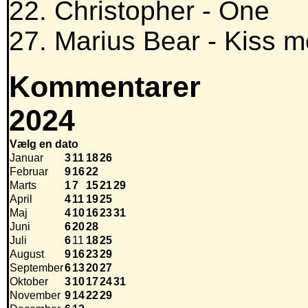
22. Christopher - One
27. Marius Bear - Kiss m
Kommentarer
2024
Vælg en dato
Januar
3
11
18
26
Februar
9
16
22
Marts
1
7
15
21
29
April
4
11
19
25
Maj
4
10
16
23
31
Juni
6
20
28
Juli
6
11
18
25
August
9
16
23
29
September
6
13
20
27
Oktober
3
10
17
24
31
November
9
14
22
29