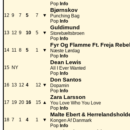
Pop
Info
Bjørnskov
12
9
7
5
7
▼
Punching Bag
Pop
Info
Guldimund
13
12
9
10
5
▼
Storebæltsbroen
Pop
Info
Fyr Og Flamme Ft. Freja Reb
14
11
8
5
1
▼
Næste Lørdag
Pop
Info
Dean Lewis
15
NY
All I Ever Wanted
Pop
Info
Don Santos
16
13
12
4
12
▼
Dopamin
Pop
Info
Zara Larsson
17
19
20
16
15
▲
You Love Who You Love
Pop
Info
Malte Ebert & Herrelandshold
18
7
1
4
1
▼
Kongen Af Danmark
Pop
Info