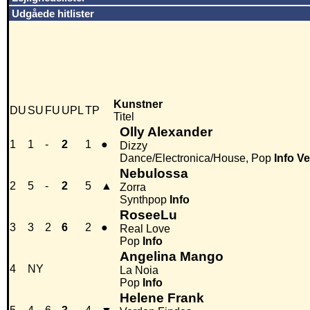
Udgåede hitlister
Kunstner
DU
SU
FU
UPL
TP
Titel
Olly Alexander
1
1
-
2
1
●
Dizzy
Dance/Electronica/House, Pop
Info
Ve
Nebulossa
2
5
-
2
5
▲
Zorra
Synthpop
Info
RoseeLu
3
3
2
6
2
●
Real Love
Pop
Info
Angelina Mango
4
NY
La Noia
Pop
Info
Helene Frank