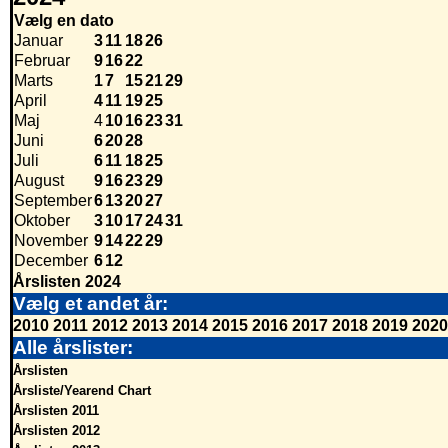
Vælg en dato
Januar
3
11
18
26
Februar
9
16
22
Marts
1
7
15
21
29
April
4
11
19
25
Maj
4
10
16
23
31
Juni
6
20
28
Juli
6
11
18
25
August
9
16
23
29
September
6
13
20
27
Oktober
3
10
17
24
31
November
9
14
22
29
December
6
12
Årslisten 2024
Vælg et andet år:
2010
2011
2012
2013
2014
2015
2016
2017
2018
2019
2020
Alle årslister:
Årslisten
Årsliste/Yearend Chart
Årslisten 2011
Årslisten 2012