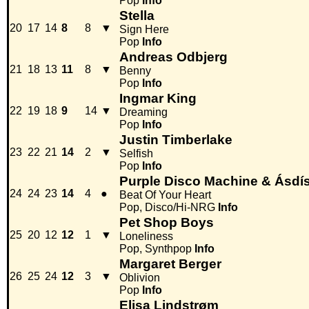
Pop
Info
Stella
20
17
14
8
8
▼
Sign Here
Pop
Info
Andreas Odbjerg
21
18
13
11
8
▼
Benny
Pop
Info
Ingmar King
22
19
18
9
14
▼
Dreaming
Pop
Info
Justin Timberlake
23
22
21
14
2
▼
Selfish
Pop
Info
Purple Disco Machine & Ásdí
24
24
23
14
4
●
Beat Of Your Heart
Pop, Disco/Hi-NRG
Info
Pet Shop Boys
25
20
12
12
1
▼
Loneliness
Pop, Synthpop
Info
Margaret Berger
26
25
24
12
3
▼
Oblivion
Pop
Info
Elisa Lindstrøm