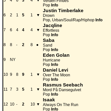
5
4
6
3
4
▼
Verden Findes
Pop
Info
Justin Timberlake
6
2
1
5
1
▼
Drown
Pop, Urban/Soul/Rap/Hiphop
Info
Jacqline
7
6
4
4
4
▼
Effortless
Pop
Info
Saba
8
8
-
2
8
●
Sand
Pop
Info
Eden Golan
9
NY
Hurricane
Pop
Info
Daniel Levi
10
9
8
9
1
▼
Over The Moon
Pop
Info
Rasmus Seebach
11
7
3
5
1
▼
Mord På Dansegulvet
Pop
Info
Isaak
12
10
-
2
10
▼
Always On The Run
Pop
Info