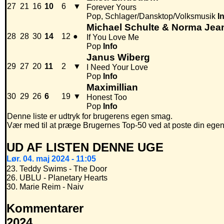
27
21
16
10
6
▼
Forever Yours
Pop, Schlager/Dansktop/Volksmusik
I
Michael Schulte & Norma Jea
28
28
30
14
12
●
If You Love Me
Pop
Info
Janus Wiberg
29
27
20
11
2
▼
I Need Your Love
Pop
Info
Maximillian
30
29
26
6
19
▼
Honest Too
Pop
Info
Denne liste er udtryk for brugerens egen smag.
Vær med til at præge Brugernes Top-50 ved at poste din egen hi
UD AF LISTEN DENNE UGE
Lør. 04. maj 2024 - 11:05
23. Teddy Swims - The Door
26. UBLU - Planetary Hearts
30. Marie Reim - Naiv
Kommentarer
2024