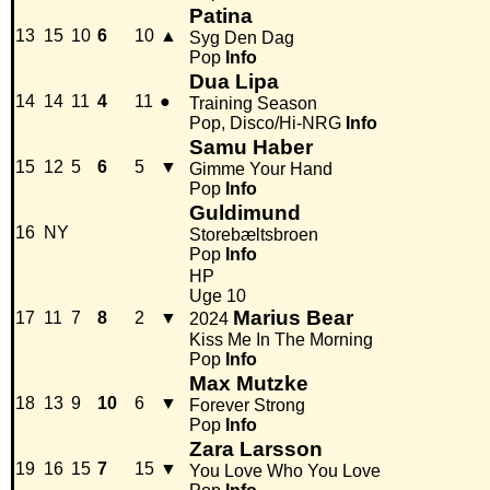
Patina
13
15
10
6
10
▲
Syg Den Dag
Pop
Info
Dua Lipa
14
14
11
4
11
●
Training Season
Pop, Disco/Hi-NRG
Info
Samu Haber
15
12
5
6
5
▼
Gimme Your Hand
Pop
Info
Guldimund
16
NY
Storebæltsbroen
Pop
Info
HP
Uge 10
Marius Bear
17
11
7
8
2
▼
2024
Kiss Me In The Morning
Pop
Info
Max Mutzke
18
13
9
10
6
▼
Forever Strong
Pop
Info
Zara Larsson
19
16
15
7
15
▼
You Love Who You Love