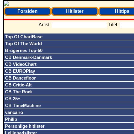
Forsiden
Hitlister
Hittips
Artist:
Titel:
Top Of ChartBase
Top Of The World
Brugernes Top-50
CB Denmark-Danmark
CB VideoChart
CB EUROPlay
CB Dancefloor
CB Critic-Alt
CB The Rock
CB 25+
CB TimeMachine
vancairo
Philip
Personlige hitlister
Lejlighedslister