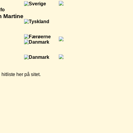
nfo
n Martine
tliste her på sitet.