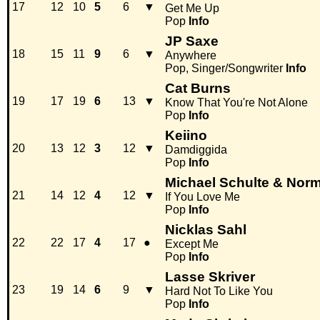
17
12
10
5
6
▼
Get Me Up
Pop
Info
JP Saxe
18
15
11
9
6
▼
Anywhere
Pop, Singer/Songwriter
Info
Cat Burns
19
17
19
6
13
▼
Know That You're Not Alone
Pop
Info
Keiino
20
13
12
3
12
▼
Damdiggida
Pop
Info
Michael Schulte & Norm
21
14
12
4
12
▼
If You Love Me
Pop
Info
Nicklas Sahl
22
22
17
4
17
●
Except Me
Pop
Info
Lasse Skriver
23
19
14
6
9
▼
Hard Not To Like You
Pop
Info