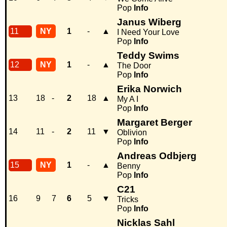
Pop
Info
Janus Wiberg
11
NY
1
-
▲
I Need Your Love
Pop
Info
Teddy Swims
12
NY
1
-
▲
The Door
Pop
Info
Erika Norwich
13
18
-
2
18
▲
My A I
Pop
Info
Margaret Berger
14
11
-
2
11
▼
Oblivion
Pop
Info
Andreas Odbjerg
15
NY
1
-
▲
Benny
Pop
Info
C21
16
9
7
6
5
▼
Tricks
Pop
Info
Nicklas Sahl