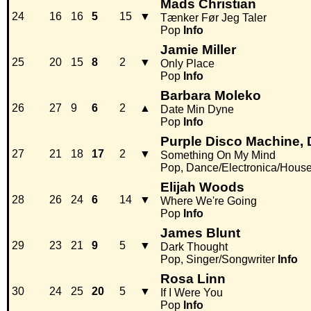
Mads Christian
24
16
16
5
15
▼
Tænker Før Jeg Taler
Pop
Info
Jamie Miller
25
20
15
8
2
▼
Only Place
Pop
Info
Barbara Moleko
26
27
9
6
2
▲
Date Min Dyne
Pop
Info
Purple Disco Machine,
27
21
18
17
2
▼
Something On My Mind
Pop, Dance/Electronica/Hous
Elijah Woods
28
26
24
6
14
▼
Where We're Going
Pop
Info
James Blunt
29
23
21
9
5
▼
Dark Thought
Pop, Singer/Songwriter
Info
Rosa Linn
30
24
25
20
5
▼
If I Were You
Pop
Info