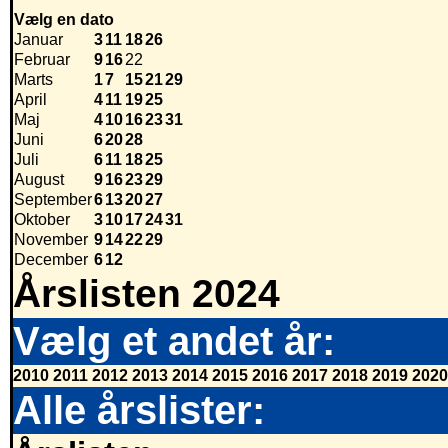
Vælg en dato
Januar
3
11
18
26
Februar
9
16
22
Marts
1
7
15
21
29
April
4
11
19
25
Maj
4
10
16
23
31
Juni
6
20
28
Juli
6
11
18
25
August
9
16
23
29
September
6
13
20
27
Oktober
3
10
17
24
31
November
9
14
22
29
December
6
12
Årslisten 2024
Vælg et andet år:
2010
2011
2012
2013
2014
2015
2016
2017
2018
2019
2020
Alle årslister: