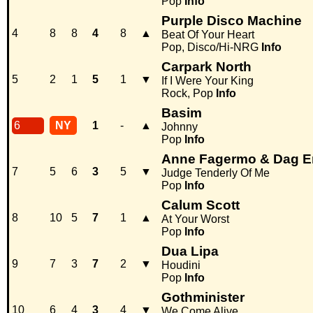
Pop
Info
Purple Disco Machine
4
8
8
4
8
▲
Beat Of Your Heart
Pop, Disco/Hi-NRG
Info
Carpark North
5
2
1
5
1
▼
If I Were Your King
Rock, Pop
Info
Basim
6
NY
1
-
▲
Johnny
Pop
Info
Anne Fagermo & Dag E
7
5
6
3
5
▼
Judge Tenderly Of Me
Pop
Info
Calum Scott
8
10
5
7
1
▲
At Your Worst
Pop
Info
Dua Lipa
9
7
3
7
2
▼
Houdini
Pop
Info
Gothminister
10
6
4
3
4
▼
We Come Alive