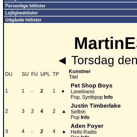
Personlige hitlister
Lejlighedslister
Udgåede hitlister
MartinE
◄
Torsdag den
Kunstner
DU
SU
FU
UPL
TP
Titel
Pet Shop Boys
1
1
-
2
1
●
Loneliness
Pop, Synthpop
Info
Justin Timberlake
2
3
2
4
2
▲
Selfish
Pop
Info
Aden Foyer
3
4
-
2
4
▲
Hello Radio