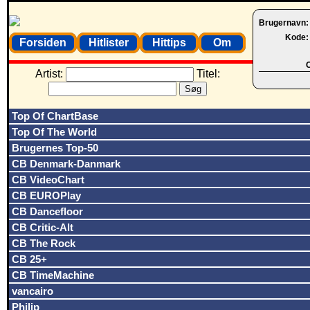
Brugernavn
Kode
Forsiden
Hitlister
Hittips
Om
O
Artist:
Titel:
Top Of ChartBase
Top Of The World
Brugernes Top-50
CB Denmark-Danmark
CB VideoChart
CB EUROPlay
CB Dancefloor
CB Critic-Alt
CB The Rock
CB 25+
CB TimeMachine
vancairo
Philip