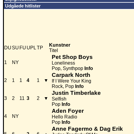
Udgåede hitlister
Kunstner
DU
SU
FU
UPL
TP
Titel
Pet Shop Boys
1
NY
Loneliness
Pop, Synthpop
Info
Carpark North
2
1
1
4
1
▼
If I Were Your King
Rock, Pop
Info
Justin Timberlake
3
2
11
3
2
▼
Selfish
Pop
Info
Aden Foyer
4
NY
Hello Radio
Pop
Info
Anne Fagermo & Dag Erik