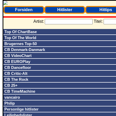
Forsiden
Hitlister
Hittips
Artist:
Titel:
Top Of ChartBase
Top Of The World
Brugernes Top-50
CB Denmark-Danmark
CB VideoChart
CB EUROPlay
CB Dancefloor
CB Critic-Alt
CB The Rock
CB 25+
CB TimeMachine
vancairo
Philip
Personlige hitlister
Lejlighedslister