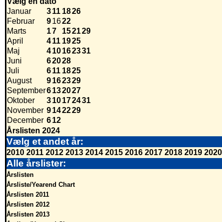
Vælg en dato
Januar
3
11
18
26
Februar
9
16
22
Marts
1
7
15
21
29
April
4
11
19
25
Maj
4
10
16
23
31
Juni
6
20
28
Juli
6
11
18
25
August
9
16
23
29
September
6
13
20
27
Oktober
3
10
17
24
31
November
9
14
22
29
December
6
12
Årslisten 2024
Vælg et andet år:
2010
2011
2012
2013
2014
2015
2016
2017
2018
2019
2020
Alle årslister:
Årslisten
Årsliste/Yearend Chart
Årslisten 2011
Årslisten 2012
Årslisten 2013