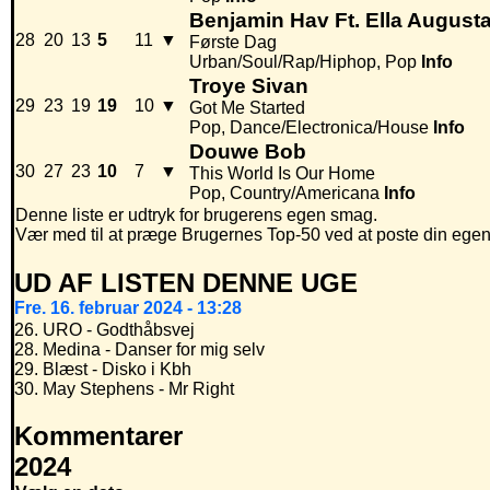
Benjamin Hav Ft. Ella August
28
20
13
5
11
▼
Første Dag
Urban/Soul/Rap/Hiphop, Pop
Info
Troye Sivan
29
23
19
19
10
▼
Got Me Started
Pop, Dance/Electronica/House
Info
Douwe Bob
30
27
23
10
7
▼
This World Is Our Home
Pop, Country/Americana
Info
Denne liste er udtryk for brugerens egen smag.
Vær med til at præge Brugernes Top-50 ved at poste din egen hi
UD AF LISTEN DENNE UGE
Fre. 16. februar 2024 - 13:28
26. URO - Godthåbsvej
28. Medina - Danser for mig selv
29. Blæst - Disko i Kbh
30. May Stephens - Mr Right
Kommentarer
2024