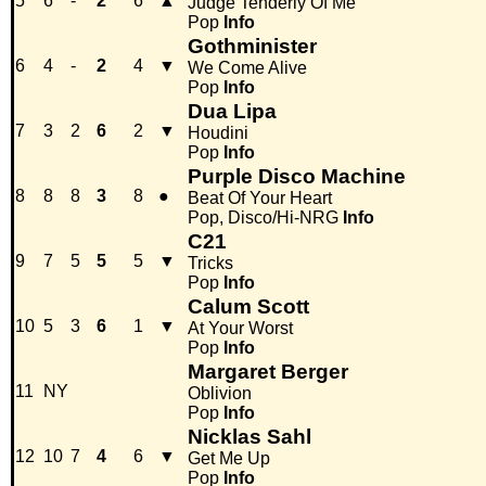
5
6
-
2
6
▲
Judge Tenderly Of Me
Pop
Info
Gothminister
6
4
-
2
4
▼
We Come Alive
Pop
Info
Dua Lipa
7
3
2
6
2
▼
Houdini
Pop
Info
Purple Disco Machine
8
8
8
3
8
●
Beat Of Your Heart
Pop, Disco/Hi-NRG
Info
C21
9
7
5
5
5
▼
Tricks
Pop
Info
Calum Scott
10
5
3
6
1
▼
At Your Worst
Pop
Info
Margaret Berger
11
NY
Oblivion
Pop
Info
Nicklas Sahl
12
10
7
4
6
▼
Get Me Up
Pop
Info