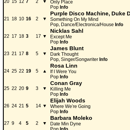
20
15
12
7
2
▼
Only Place
Pop
Info
Purple Disco Machine, Duke 
21
18
10
16
2
▼
Something On My Mind
Pop, Dance/Electronica/House
Info
Nicklas Sahl
22
17
18
3
17
▼
Except Me
Pop
Info
James Blunt
23
21
17
8
5
▼
Dark Thought
Pop, Singer/Songwriter
Info
Rosa Linn
24
25
22
19
5
▲
If I Were You
Pop
Info
Conan Gray
25
22
20
9
3
▼
Killing Me
Pop
Info
Elijah Woods
26
24
21
5
14
▼
Where We're Going
Pop
Info
Barbara Moleko
27
9
4
5
2
▼
Date Min Dyne
Pop
Info