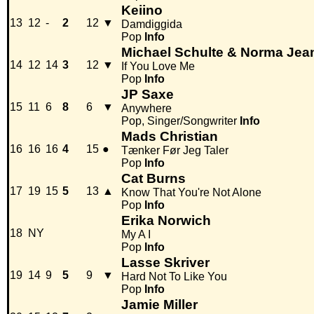
Keiino
13
12
-
2
12
▼
Damdiggida
Pop
Info
Michael Schulte & Norma Jea
14
12
14
3
12
▼
If You Love Me
Pop
Info
JP Saxe
15
11
6
8
6
▼
Anywhere
Pop, Singer/Songwriter
Info
Mads Christian
16
16
16
4
15
●
Tænker Før Jeg Taler
Pop
Info
Cat Burns
17
19
15
5
13
▲
Know That You're Not Alone
Pop
Info
Erika Norwich
18
NY
My A I
Pop
Info
Lasse Skriver
19
14
9
5
9
▼
Hard Not To Like You
Pop
Info
Jamie Miller