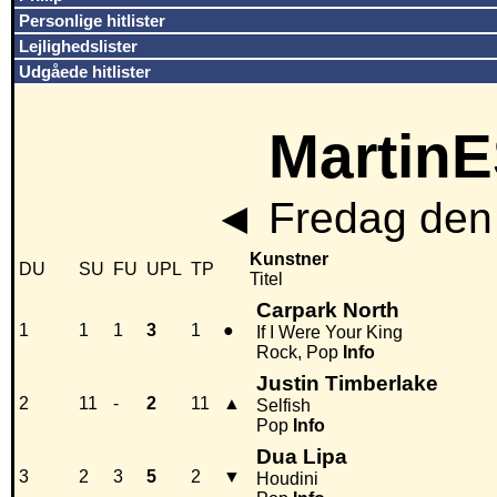
Personlige hitlister
Lejlighedslister
Udgåede hitlister
MartinE
◄
Fredag den 
Kunstner
DU
SU
FU
UPL
TP
Titel
Carpark North
1
1
1
3
1
●
If I Were Your King
Rock, Pop
Info
Justin Timberlake
2
11
-
2
11
▲
Selfish
Pop
Info
Dua Lipa
3
2
3
5
2
▼
Houdini