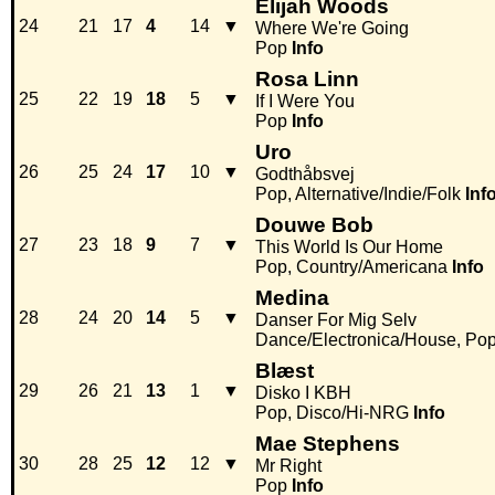
Elijah Woods
24
21
17
4
14
▼
Where We're Going
Pop
Info
Rosa Linn
25
22
19
18
5
▼
If I Were You
Pop
Info
Uro
26
25
24
17
10
▼
Godthåbsvej
Pop, Alternative/Indie/Folk
Inf
Douwe Bob
27
23
18
9
7
▼
This World Is Our Home
Pop, Country/Americana
Info
Medina
28
24
20
14
5
▼
Danser For Mig Selv
Dance/Electronica/House, Po
Blæst
29
26
21
13
1
▼
Disko I KBH
Pop, Disco/Hi-NRG
Info
Mae Stephens
30
28
25
12
12
▼
Mr Right
Pop
Info