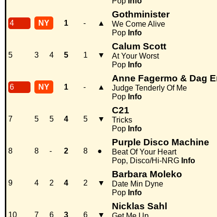
Pop
Info
Gothminister
4
NY
1
-
▲
We Come Alive
Pop
Info
Calum Scott
5
3
4
5
1
▼
At Your Worst
Pop
Info
Anne Fagermo & Dag E
6
NY
1
-
▲
Judge Tenderly Of Me
Pop
Info
C21
7
5
5
4
5
▼
Tricks
Pop
Info
Purple Disco Machine
8
8
-
2
8
●
Beat Of Your Heart
Pop, Disco/Hi-NRG
Info
Barbara Moleko
9
4
2
4
2
▼
Date Min Dyne
Pop
Info
Nicklas Sahl
10
7
6
3
6
▼
Get Me Up