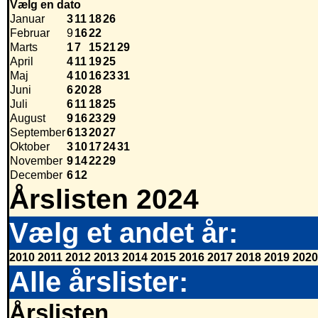
Vælg en dato
Januar
3
11
18
26
Februar
9
16
22
Marts
1
7
15
21
29
April
4
11
19
25
Maj
4
10
16
23
31
Juni
6
20
28
Juli
6
11
18
25
August
9
16
23
29
September
6
13
20
27
Oktober
3
10
17
24
31
November
9
14
22
29
December
6
12
Årslisten 2024
Vælg et andet år:
2010
2011
2012
2013
2014
2015
2016
2017
2018
2019
2020
Alle årslister:
Årslisten