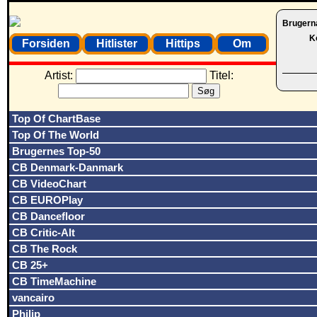
Brugern
K
Forsiden
Hitlister
Hittips
Om
Artist:
Titel:
Top Of ChartBase
Top Of The World
Brugernes Top-50
CB Denmark-Danmark
CB VideoChart
CB EUROPlay
CB Dancefloor
CB Critic-Alt
CB The Rock
CB 25+
CB TimeMachine
vancairo
Philip