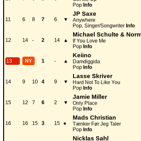
Pop
Info
JP Saxe
11
6
8
7
6
▼
Anywhere
Pop, Singer/Songwriter
Info
Michael Schulte & Norm
12
14
-
2
14
▲
If You Love Me
Pop
Info
Keiino
13
NY
1
-
▲
Damdiggida
Pop
Info
Lasse Skriver
14
9
10
4
9
▼
Hard Not To Like You
Pop
Info
Jamie Miller
15
12
7
6
2
▼
Only Place
Pop
Info
Mads Christian
16
16
15
3
15
●
Tænker Før Jeg Taler
Pop
Info
Nicklas Sahl