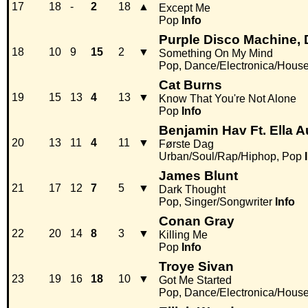
17
18
-
2
18
▲
Except Me
Pop
Info
Purple Disco Machine,
18
10
9
15
2
▼
Something On My Mind
Pop, Dance/Electronica/Hous
Cat Burns
19
15
13
4
13
▼
Know That You're Not Alone
Pop
Info
Benjamin Hav Ft. Ella 
20
13
11
4
11
▼
Første Dag
Urban/Soul/Rap/Hiphop, Pop
James Blunt
21
17
12
7
5
▼
Dark Thought
Pop, Singer/Songwriter
Info
Conan Gray
22
20
14
8
3
▼
Killing Me
Pop
Info
Troye Sivan
23
19
16
18
10
▼
Got Me Started
Pop, Dance/Electronica/Hous