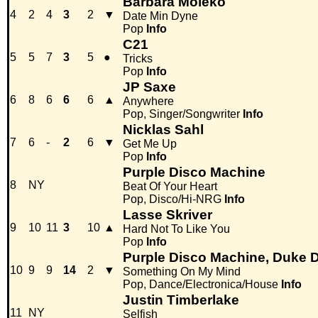
Barbara Moleko
4
2
4
3
2
▼
Date Min Dyne
Pop
Info
C21
5
5
7
3
5
●
Tricks
Pop
Info
JP Saxe
6
8
6
6
6
▲
Anywhere
Pop, Singer/Songwriter
Info
Nicklas Sahl
7
6
-
2
6
▼
Get Me Up
Pop
Info
Purple Disco Machine
8
NY
Beat Of Your Heart
Pop, Disco/Hi-NRG
Info
Lasse Skriver
9
10
11
3
10
▲
Hard Not To Like You
Pop
Info
Purple Disco Machine, Duke 
10
9
9
14
2
▼
Something On My Mind
Pop, Dance/Electronica/House
Info
Justin Timberlake
11
NY
Selfish