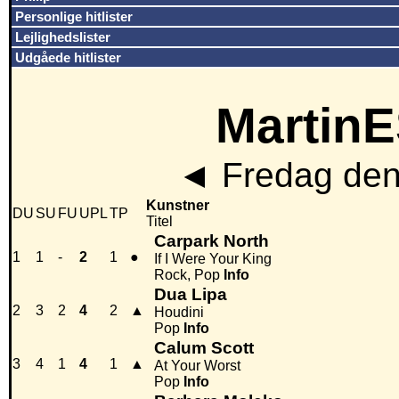
Personlige hitlister
Lejlighedslister
Udgåede hitlister
MartinE
◄
Fredag den
Kunstner
DU
SU
FU
UPL
TP
Titel
Carpark North
1
1
-
2
1
●
If I Were Your King
Rock, Pop
Info
Dua Lipa
2
3
2
4
2
▲
Houdini
Pop
Info
Calum Scott
3
4
1
4
1
▲
At Your Worst
Pop
Info