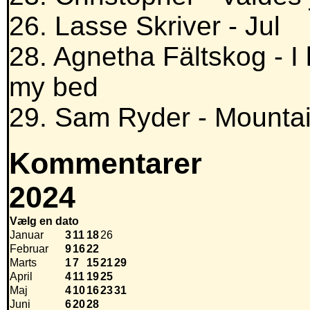
26. Lasse Skriver - Jul
28. Agnetha Fältskog - I
my bed
29. Sam Ryder - Mounta
Kommentarer
2024
Vælg en dato
Januar
3
11
18
26
Februar
9
16
22
Marts
1
7
15
21
29
April
4
11
19
25
Maj
4
10
16
23
31
Juni
6
20
28