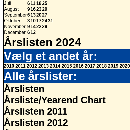
Juli
6
11
18
25
August
9
16
23
29
September
6
13
20
27
Oktober
3
10
17
24
31
November
9
14
22
29
December
6
12
Årslisten 2024
Vælg et andet år:
2010
2011
2012
2013
2014
2015
2016
2017
2018
2019
2020
Alle årslister:
Årslisten
Årsliste/Yearend Chart
Årslisten 2011
Årslisten 2012