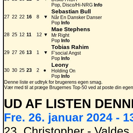
Pop, Disco/Hi-NRG
Info
Sebastian Bull
27
22
22
16
8
▼
Når En Dansker Danser
Pop
Info
Mae Stephens
28
25
12
11
12
▼
Mr Right
Pop
Info
Tobias Rahim
29
27
26
13
1
▼
F'social Angst
Pop
Info
Leony
30
30
25
23
2
●
Holding On
Pop
Info
Denne liste er udtryk for brugerens egen smag.
Vær med til at præge Brugernes Top-50 ved at poste din egen hi
UD AF LISTEN DENN
Fre. 26. januar 2024 - 1
23. Christopher - Valdes 