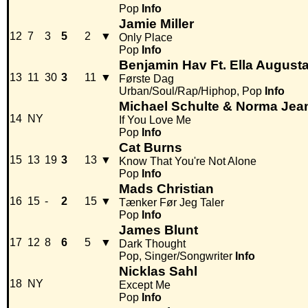
Pop
Info
Jamie Miller
12
7
3
5
2
▼
Only Place
Pop
Info
Benjamin Hav Ft. Ella August
13
11
30
3
11
▼
Første Dag
Urban/Soul/Rap/Hiphop, Pop
Info
Michael Schulte & Norma Jea
14
NY
If You Love Me
Pop
Info
Cat Burns
15
13
19
3
13
▼
Know That You're Not Alone
Pop
Info
Mads Christian
16
15
-
2
15
▼
Tænker Før Jeg Taler
Pop
Info
James Blunt
17
12
8
6
5
▼
Dark Thought
Pop, Singer/Songwriter
Info
Nicklas Sahl
18
NY
Except Me
Pop
Info