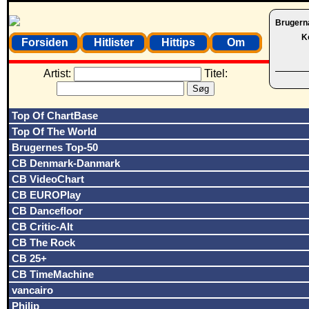
Brugern
K
Forsiden
Hitlister
Hittips
Om
Artist:
Titel:
Top Of ChartBase
Top Of The World
Brugernes Top-50
CB Denmark-Danmark
CB VideoChart
CB EUROPlay
CB Dancefloor
CB Critic-Alt
CB The Rock
CB 25+
CB TimeMachine
vancairo
Philip