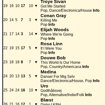
Troye Sivan
19
16
10
17
10
▼
Got Me Started
Pop, Dance/Electronica/House
Info
Conan Gray
20
14
5
7
3
▼
Killing Me
Pop
Info
Elijah Woods
21
17
14
3
14
▼
Where We're Going
Pop
Info
Rosa Linn
22
19
15
17
5
▼
If I Were You
Pop
Info
Douwe Bob
23
18
18
8
7
▼
This World Is Our Home
Pop, Country/Americana
Info
Medina
24
20
13
13
5
▼
Danser For Mig Selv
Dance/Electronica/House, Pop
Info
Uro
25
24
24
16
10
▼
Godthåbsvej
Pop, Alternative/Indie/Folk
Info
Blæst
26
21
16
12
1
▼
Disko I KBH