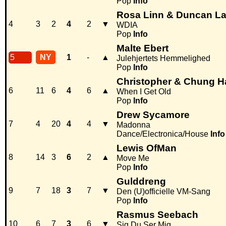
Pop
Info
Rosa Linn & Duncan L
4
3
2
4
2
▼
WDIA
Pop
Info
Malte Ebert
5
NY
1
-
▲
Julehjertets Hemmelighed
Pop
Info
Christopher & Chung H
6
11
6
4
6
▲
When I Get Old
Pop
Info
Drew Sycamore
7
4
20
4
4
▼
Madonna
Dance/Electronica/House
Info
Lewis OfMan
8
14
3
6
2
▲
Move Me
Pop
Info
Gulddreng
9
7
18
3
7
▼
Den (U)officielle VM-Sang
Pop
Info
Rasmus Seebach
10
6
7
3
6
▼
Sig Du Ser Mig