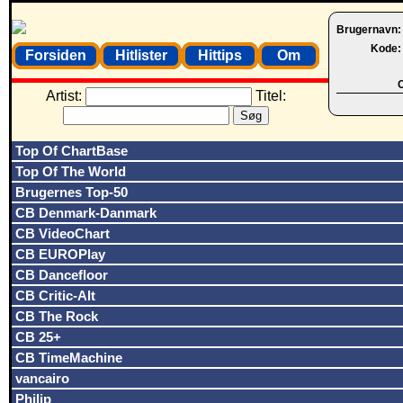
Brugernavn
Kode
Forsiden
Hitlister
Hittips
Om
O
Artist:
Titel:
Top Of ChartBase
Top Of The World
Brugernes Top-50
CB Denmark-Danmark
CB VideoChart
CB EUROPlay
CB Dancefloor
CB Critic-Alt
CB The Rock
CB 25+
CB TimeMachine
vancairo
Philip