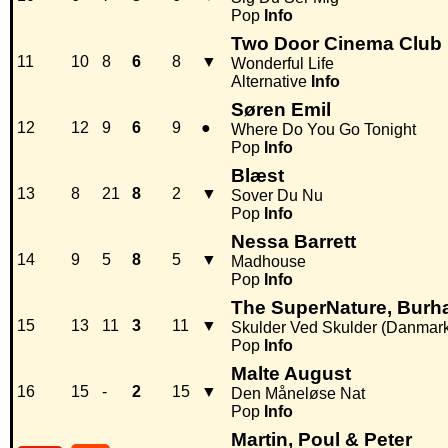
Pop
Info
Two Door Cinema Club
11
10
8
6
8
▼
Wonderful Life
Alternative
Info
Søren Emil
12
12
9
6
9
●
Where Do You Go Tonight
Pop
Info
Blæst
13
8
21
8
2
▼
Sover Du Nu
Pop
Info
Nessa Barrett
14
9
5
8
5
▼
Madhouse
Pop
Info
The SuperNature, Burh
15
13
11
3
11
▼
Skulder Ved Skulder (Danmark
Pop
Info
Malte August
16
15
-
2
15
▼
Den Måneløse Nat
Pop
Info
Martin, Poul & Peter