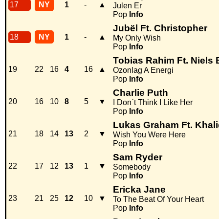
17
NY
1
-
▲
Julen Er
Pop
Info
Jubël Ft. Christopher
18
NY
1
-
▲
My Only Wish
Pop
Info
Tobias Rahim Ft. Niels 
19
22
16
4
16
▲
Ozonlag A Energi
Pop
Info
Charlie Puth
20
16
10
8
5
▼
I Don`t Think I Like Her
Pop
Info
Lukas Graham Ft. Khal
21
18
14
13
2
▼
Wish You Were Here
Pop
Info
Sam Ryder
22
17
12
13
1
▼
Somebody
Pop
Info
Ericka Jane
23
21
25
12
10
▼
To The Beat Of Your Heart
Pop
Info