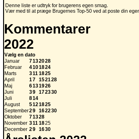
Denne liste er udtryk for brugerens egen smag.
Vær med til at præge Brugernes Top-50 ved at poste din egen h
Kommentarer
2022
Vælg en dato
Januar
7
13
20
28
Februar
4
10
18
24
Marts
3
11
18
25
April
1
7
15
21
28
Maj
6
13
19
26
Juni
3
9
17
23
30
Juli
8
14
August
5
12
18
25
September
2
9
16
22
30
Oktober
7
13
28
November
3
11
18
25
December
2
9
16
30