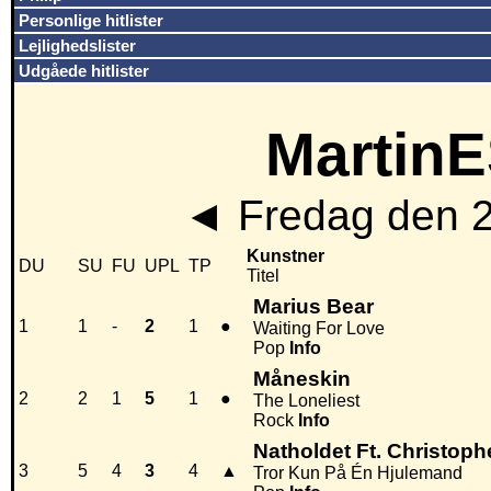
Personlige hitlister
Lejlighedslister
Udgåede hitlister
MartinE
◄
Fredag den 
Kunstner
DU
SU
FU
UPL
TP
Titel
Marius Bear
1
1
-
2
1
●
Waiting For Love
Pop
Info
Måneskin
2
2
1
5
1
●
The Loneliest
Rock
Info
Natholdet Ft. Christoph
3
5
4
3
4
▲
Tror Kun På Én Hjulemand