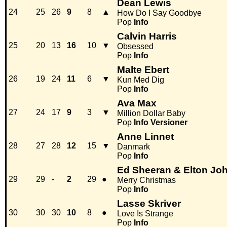
Dean Lewis
24
25
26
9
8
▲
How Do I Say Goodbye
Pop
Info
Calvin Harris
25
20
13
16
10
▼
Obsessed
Pop
Info
Malte Ebert
26
19
24
11
6
▼
Kun Med Dig
Pop
Info
Ava Max
27
24
17
9
3
▼
Million Dollar Baby
Pop
Info
Versioner
Anne Linnet
28
27
28
12
15
▼
Danmark
Pop
Info
Ed Sheeran & Elton Jo
29
29
-
2
29
●
Merry Christmas
Pop
Info
Lasse Skriver
30
30
30
10
8
●
Love Is Strange
Pop
Info