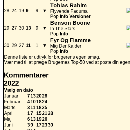
Tobias Rahim
28
24
19
9
9
▼
Flyvende Faduma
Pop
Info
Versioner
Benson Boone
29
27
30
13
9
▼
In The Stars
Pop
Info
Fyr Og Flamme
30
29
27
11
1
▼
Mig Der Kalder
Pop
Info
Denne liste er udtryk for brugerens egen smag.
Vær med til at præge Brugernes Top-50 ved at poste din egen hi
Kommentarer
2022
Vælg en dato
Januar
7
13
20
28
Februar
4
10
18
24
Marts
3
11
18
25
April
1
7
15
21
28
Maj
6
13
19
26
Juni
3
9
17
23
30