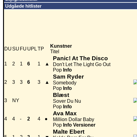
Udgåede hitlister
Kunstner
DU
SU
FU
UPL
TP
Titel
Panic! At The Disco
1
2
1
6
1
▲
Don't Let The Light Go Out
Pop
Info
Sam Ryder
2
3
3
6
3
▲
Somebody
Pop
Info
Blæst
3
NY
Sover Du Nu
Pop
Info
Ava Max
4
4
-
2
4
●
Million Dollar Baby
Pop
Info
Versioner
Malte Ebert