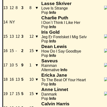
Lasse Skriver
13
12
8
3
8
▼
Love Is Strange
Pop
Info
Charlie Puth
14
NY
I Don`t Think I Like Her
Pop
Info
Iris Gold
15
13
12
3
12
▼
Jeg Er Forelsket I Mig Selv
Pop
Info
Dean Lewis
16
15
-
2
15
▼
How Do I Say Goodbye
Pop
Info
Saveus
17
10
5
9
1
▼
Rainman
Alternative
Info
Ericka Jane
18
16
13
5
10
▼
To The Beat Of Your Heart
Pop
Info
Anne Linnet
19
17
15
5
15
▼
Danmark
Pop
Info
Calvin Harris