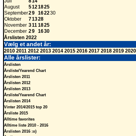
Juli
8
14
August
5
12
18
25
September
2
9
16
22
30
Oktober
7
13
28
November
3
11
18
25
December
2
9
16
30
Årslisten 2022
Vælg et andet år:
2010
2011
2012
2013
2014
2015
2016
2017
2018
2019
2020
Alle årslister:
Årslisten
Årsliste/Yearend Chart
Årslisten 2011
Årslisten 2012
Årslisten 2013
Årsliste/Yearend Chart
Årslisten 2014
Vinter 2014/2015 top 20
Årsliste 2015
Alltime favorites
Alltime liste 2010 - 2016
Årslisten 2016 :o)