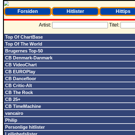
Forsiden
Hitlister
Hittips
Artist:
Titel:
Top Of ChartBase
Top Of The World
Brugernes Top-50
CB Denmark-Danmark
CB VideoChart
CB EUROPlay
CB Dancefloor
CB Critic-Alt
CB The Rock
CB 25+
CB TimeMachine
vancairo
Philip
Personlige hitlister
Lejlighedslister