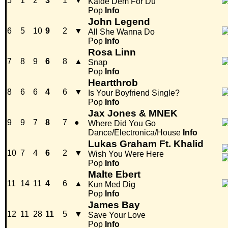
5
1
2
3
1
▼
Kalde Dem For Du
Pop
Info
John Legend
6
5
10
9
2
▼
All She Wanna Do
Pop
Info
Rosa Linn
7
8
9
6
8
▲
Snap
Pop
Info
Heartthrob
8
6
6
4
6
▼
Is Your Boyfriend Single?
Pop
Info
Jax Jones & MNEK
9
9
7
8
7
●
Where Did You Go
Dance/Electronica/House
Info
Lukas Graham Ft. Khalid
10
7
4
6
2
▼
Wish You Were Here
Pop
Info
Malte Ebert
11
14
11
4
6
▲
Kun Med Dig
Pop
Info
James Bay
12
11
28
11
5
▼
Save Your Love
Pop
Info