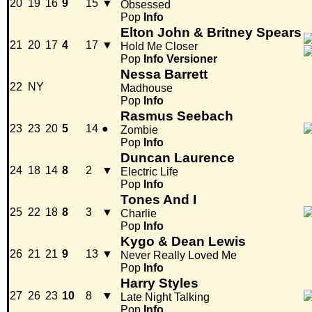
20
19
16
9
15
▼
Obsessed
Pop
Info
Elton John & Britney Spears
21
20
17
4
17
▼
Hold Me Closer
Pop
Info
Versioner
Nessa Barrett
22
NY
Madhouse
Pop
Info
Rasmus Seebach
23
23
20
5
14
●
Zombie
Pop
Info
Duncan Laurence
24
18
14
8
2
▼
Electric Life
Pop
Info
Tones And I
25
22
18
8
3
▼
Charlie
Pop
Info
Kygo & Dean Lewis
26
21
21
9
13
▼
Never Really Loved Me
Pop
Info
Harry Styles
27
26
23
10
8
▼
Late Night Talking
Pop
Info