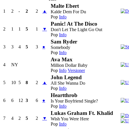
Malte Ebert
1
2
-
2
2
▲
Kalde Dem For Du
Pop
Info
Panic! At The Disco
2
1
1
5
1
▼
Don't Let The Light Go Out
Pop
Info
Sam Ryder
3
3
4
5
3
●
Somebody
Pop
Info
Ava Max
4
NY
Million Dollar Baby
Pop
Info
Versioner
John Legend
5
10
5
8
2
▲
All She Wanna Do
Pop
Info
Heartthrob
6
6
12
3
6
●
Is Your Boyfriend Single?
Pop
Info
Lukas Graham Ft. Khalid
7
4
2
5
2
▼
Wish You Were Here
Pop
Info