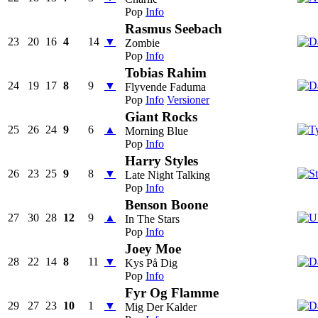
Pop
Info
Rasmus Seebach
23
20
16
4
14
▼
Zombie
Pop
Info
Tobias Rahim
24
19
17
8
9
▼
Flyvende Faduma
Pop
Info
Versioner
Giant Rocks
25
26
24
9
6
▲
Morning Blue
Pop
Info
Harry Styles
26
23
25
9
8
▼
Late Night Talking
Pop
Info
Benson Boone
27
30
28
12
9
▲
In The Stars
Pop
Info
Joey Moe
28
22
14
8
11
▼
Kys På Dig
Pop
Info
Fyr Og Flamme
29
27
23
10
1
▼
Mig Der Kalder