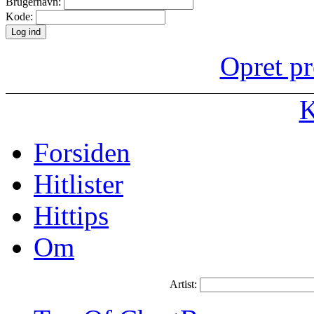
Brugernavn:
Kode:
Opret pr
K
Forsiden
Hitlister
Hittips
Om
Artist: