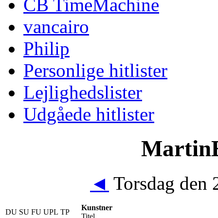
CB TimeMachine
vancairo
Philip
Personlige hitlister
Lejlighedslister
Udgåede hitlister
MartinE
◄
Torsdag den 
Kunstner
DU
SU
FU
UPL
TP
Titel