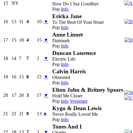
15
NY
How Do I Say Goodbye
Pop
Info
Ericka Jane
16
13
11
4
10
▼
To The Beat Of Your Heart
Pop
Info
Anne Linnet
17
15
18
4
15
▼
Danmark
Pop
Info
Duncan Laurence
18
14
7
7
2
▼
Electric Life
Pop
Info
Calvin Harris
19
16
15
8
15
▼
Obsessed
Pop
Info
Elton John & Britney Spears
20
17
20
3
17
▼
Hold Me Closer
Pop
Info
Versioner
Kygo & Dean Lewis
21
21
21
8
13
●
Never Really Loved Me
Pop
Info
Tones And I
22
18
13
7
3
▼
Charlie