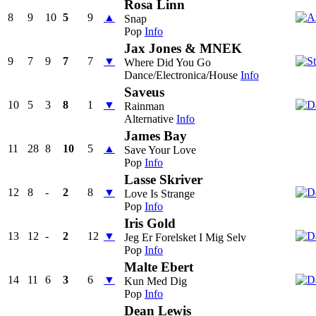
Rosa Linn
8
9
10
5
9
▲
Snap
Pop
Info
Jax Jones & MNEK
9
7
9
7
7
▼
Where Did You Go
Dance/Electronica/House
Info
Saveus
10
5
3
8
1
▼
Rainman
Alternative
Info
James Bay
11
28
8
10
5
▲
Save Your Love
Pop
Info
Lasse Skriver
12
8
-
2
8
▼
Love Is Strange
Pop
Info
Iris Gold
13
12
-
2
12
▼
Jeg Er Forelsket I Mig Selv
Pop
Info
Malte Ebert
14
11
6
3
6
▼
Kun Med Dig
Pop
Info
Dean Lewis