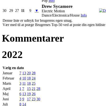
Pop
Info
Drew Sycamore
30
29
27
11
9
▼
Electric Motion
Dance/Electronica/House
Info
Denne liste er udtryk for brugerens egen smag.
Vær med til at præge Brugernes Top-50 ved at poste din egen hitliste h
Kommentarer
2022
Vælg en dato
Januar
7
13
20
28
Februar
4
10
18
24
Marts
3
11
18
25
April
1
7
15
21
28
Maj
6
13
19
26
Juni
3
9
17
23
30
Juli
8
14