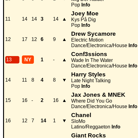
Pop
Info
Joey Moe
11
14
14
3
14
▲
Kys På Dig
Pop
Info
Drew Sycamore
12
17
12
6
9
▲
Electric Motion
Dance/Electronica/House
Info
Conf3ssions
13
NY
1
-
▲
Wade In The Water
Dance/Electronica/House
Info
Harry Styles
14
11
8
4
8
▼
Late Night Talking
Pop
Info
Jax Jones & MNEK
15
16
-
2
16
▲
Where Did You Go
Dance/Electronica/House
Info
Chanel
16
12
7
14
1
▼
SloMo
Latino/Reggaeton
Info
Giant Rocks