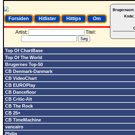
Brugernavn
Kode
Forsiden
Hitlister
Hittips
Om
O
Artist:
Titel:
Top Of ChartBase
Top Of The World
Brugernes Top-50
CB Denmark-Danmark
CB VideoChart
CB EUROPlay
CB Dancefloor
CB Critic-Alt
CB The Rock
CB 25+
CB TimeMachine
vancairo
Philip