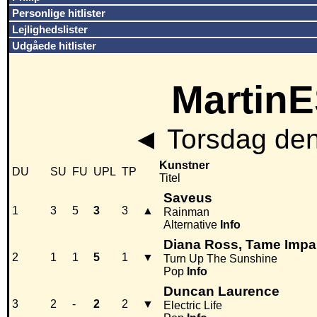
Personlige hitlister
Lejlighedslister
Udgåede hitlister
MartinE
◄
Torsdag den
Kunstner
DU
SU
FU
UPL
TP
Titel
Saveus
1
3
5
3
3
▲
Rainman
Alternative
Info
Diana Ross, Tame Impa
2
1
1
5
1
▼
Turn Up The Sunshine
Pop
Info
Duncan Laurence
3
2
-
2
2
▼
Electric Life