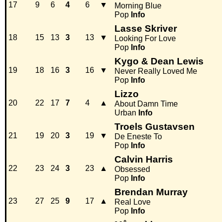
17
9
6
4
6
▼
Morning Blue
Pop
Info
Lasse Skriver
18
15
13
3
13
▼
Looking For Love
Pop
Info
Kygo & Dean Lewis
19
18
16
3
16
▼
Never Really Loved Me
Pop
Info
Lizzo
20
22
17
7
4
▲
About Damn Time
Urban
Info
Troels Gustavsen
21
19
20
3
19
▼
De Eneste To
Pop
Info
Calvin Harris
22
23
24
3
23
▲
Obsessed
Pop
Info
Brendan Murray
23
27
25
9
17
▲
Real Love
Pop
Info