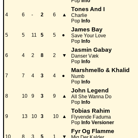
Pop
Info
Tones And I
4
6
-
2
6
▲
Charlie
Pop
Info
James Bay
5
5
11
5
5
●
Save Your Love
Pop
Info
Jasmin Gabay
6
4
2
8
2
▼
Danser Væk
Pop
Info
Marshmello & Khalid
7
7
4
3
4
●
Numb
Pop
Info
John Legend
8
10
9
3
9
▲
All She Wanna Do
Pop
Info
Tobias Rahim
9
13
10
3
10
▲
Flyvende Faduma
Pop
Info
Versioner
Fyr Og Flamme
10
8
3
5
1
▼
Mig Der Kalder