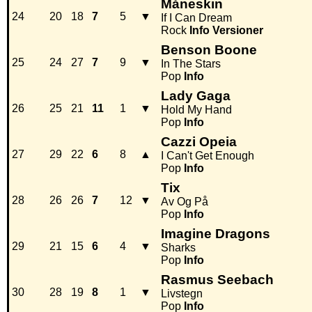
Måneskin
24
20
18
7
5
▼
If I Can Dream
Rock
Info
Versioner
Benson Boone
25
24
27
7
9
▼
In The Stars
Pop
Info
Lady Gaga
26
25
21
11
1
▼
Hold My Hand
Pop
Info
Cazzi Opeia
27
29
22
6
8
▲
I Can't Get Enough
Pop
Info
Tix
28
26
26
7
12
▼
Av Og På
Pop
Info
Imagine Dragons
29
21
15
6
4
▼
Sharks
Pop
Info
Rasmus Seebach
30
28
19
8
1
▼
Livstegn
Pop
Info