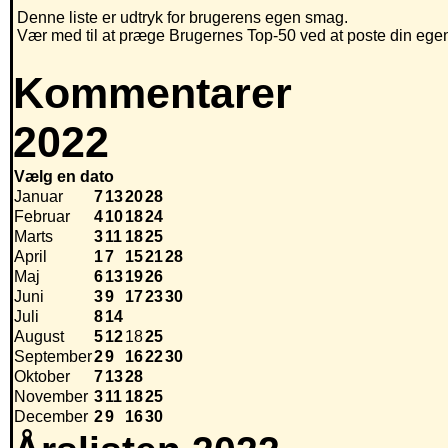
Denne liste er udtryk for brugerens egen smag.
Vær med til at præge Brugernes Top-50 ved at poste din egen h
Kommentarer
2022
Vælg en dato
Januar
7
13
20
28
Februar
4
10
18
24
Marts
3
11
18
25
April
1
7
15
21
28
Maj
6
13
19
26
Juni
3
9
17
23
30
Juli
8
14
August
5
12
18
25
September
2
9
16
22
30
Oktober
7
13
28
November
3
11
18
25
December
2
9
16
30