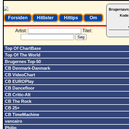
Brugernavn
Kode
Forsiden
Hitlister
Hittips
Om
Artist:
Titel:
Top Of ChartBase
Top Of The World
Brugernes Top-50
CB Denmark-Danmark
CB VideoChart
CB EUROPlay
CB Dancefloor
CB Critic-Alt
CB The Rock
CB 25+
CB TimeMachine
vancairo
Philip