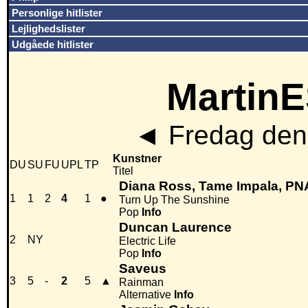
Personlige hitlister
Lejlighedslister
Udgåede hitlister
MartinE
◄
Fredag den
Kunstner
DU
SU
FU
UPL
TP
Titel
Diana Ross, Tame Impala, P
1
1
2
4
1
●
Turn Up The Sunshine
Pop
Info
Duncan Laurence
2
NY
Electric Life
Pop
Info
Saveus
3
5
-
2
5
▲
Rainman
Alternative
Info