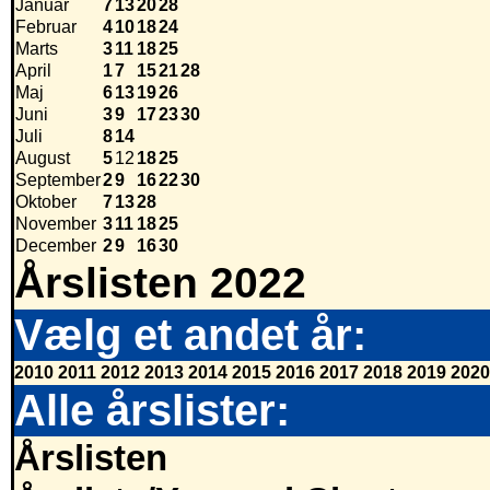
Januar
7
13
20
28
Februar
4
10
18
24
Marts
3
11
18
25
April
1
7
15
21
28
Maj
6
13
19
26
Juni
3
9
17
23
30
Juli
8
14
August
5
12
18
25
September
2
9
16
22
30
Oktober
7
13
28
November
3
11
18
25
December
2
9
16
30
Årslisten 2022
Vælg et andet år:
2010
2011
2012
2013
2014
2015
2016
2017
2018
2019
2020
Alle årslister:
Årslisten