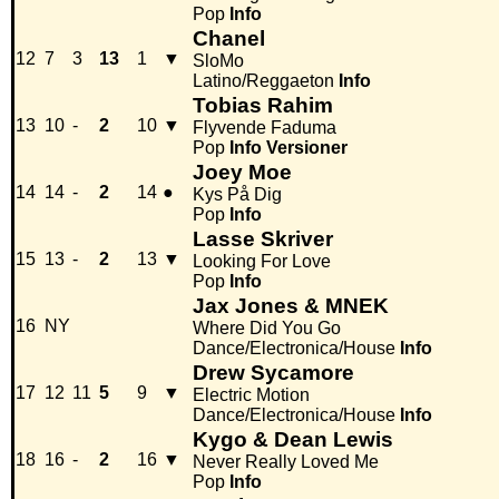
Pop
Info
Chanel
12
7
3
13
1
▼
SloMo
Latino/Reggaeton
Info
Tobias Rahim
13
10
-
2
10
▼
Flyvende Faduma
Pop
Info
Versioner
Joey Moe
14
14
-
2
14
●
Kys På Dig
Pop
Info
Lasse Skriver
15
13
-
2
13
▼
Looking For Love
Pop
Info
Jax Jones & MNEK
16
NY
Where Did You Go
Dance/Electronica/House
Info
Drew Sycamore
17
12
11
5
9
▼
Electric Motion
Dance/Electronica/House
Info
Kygo & Dean Lewis
18
16
-
2
16
▼
Never Really Loved Me
Pop
Info