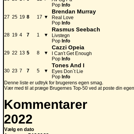
Pop
Info
Brendan Murray
27
25
19
8
17
▼
Real Love
Pop
Info
Rasmus Seebach
28
19
4
7
1
▼
Livstegn
Pop
Info
Cazzi Opeia
29
22
13
5
8
▼
I Can't Get Enough
Pop
Info
Tones And I
30
23
7
7
5
▼
Eyes Don`t Lie
Pop
Info
Denne liste er udtryk for brugerens egen smag.
Vær med til at præge Brugernes Top-50 ved at poste din egen hi
Kommentarer
2022
Vælg en dato