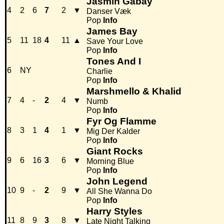
Jasmin Gabay
4
2
6
7
2
▼
Danser Væk
Pop
Info
James Bay
5
11
18
4
11
▲
Save Your Love
Pop
Info
Tones And I
6
NY
Charlie
Pop
Info
Marshmello & Khalid
7
4
-
2
4
▼
Numb
Pop
Info
Fyr Og Flamme
8
3
1
4
1
▼
Mig Der Kalder
Pop
Info
Giant Rocks
9
6
16
3
6
▼
Morning Blue
Pop
Info
John Legend
10
9
-
2
9
▼
All She Wanna Do
Pop
Info
Harry Styles
11
8
9
3
8
▼
Late Night Talking