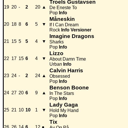
Troels Gustavsen
19
20
-
2
20
▲
De Eneste To
Pop
Info
Måneskin
20
18
8
6
5
▼
If I Can Dream
Rock
Info
Versioner
Imagine Dragons
21
15
5
5
4
▼
Sharks
Pop
Info
Lizzo
22
17
15
6
4
▼
About Damn Time
Urban
Info
Calvin Harris
23
24
-
2
24
▲
Obsessed
Pop
Info
Benson Boone
24
27
20
6
9
▲
In The Stars
Pop
Info
Lady Gaga
25
21
10
10
1
▼
Hold My Hand
Pop
Info
Tix
26
26
14
6
12
●
Av Og På