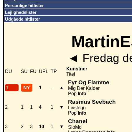
Personlige hitlister
Lejlighedslister
Udgåede hitlister
MartinE
◄
Fredag de
Kunstner
DU
SU
FU
UPL
TP
Titel
Fyr Og Flamme
1
NY
1
-
▲
Mig Der Kalder
Pop
Info
Rasmus Seebach
2
1
1
4
1
▼
Livstegn
Pop
Info
Chanel
3
2
3
10
1
▼
SloMo