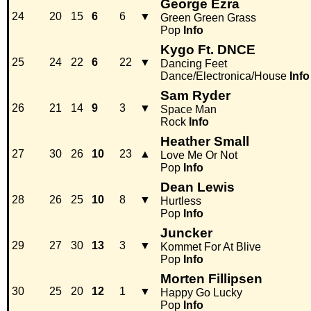
George Ezra
24
20
15
6
6
▼
Green Green Grass
Pop
Info
Kygo Ft. DNCE
25
24
22
6
22
▼
Dancing Feet
Dance/Electronica/House
Info
Sam Ryder
26
21
14
9
3
▼
Space Man
Rock
Info
Heather Small
27
30
26
10
23
▲
Love Me Or Not
Pop
Info
Dean Lewis
28
26
25
10
8
▼
Hurtless
Pop
Info
Juncker
29
27
30
13
3
▼
Kommet For At Blive
Pop
Info
Morten Fillipsen
30
25
20
12
1
▼
Happy Go Lucky
Pop
Info