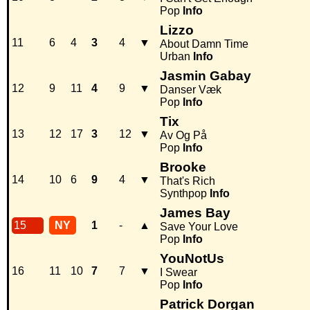
Pop
Info
Lizzo
11
6
4
3
4
▼
About Damn Time
Urban
Info
Jasmin Gabay
12
9
11
4
9
▼
Danser Væk
Pop
Info
Tix
13
12
17
3
12
▼
Av Og På
Pop
Info
Brooke
14
10
6
9
4
▼
That's Rich
Synthpop
Info
James Bay
15
NY
1
-
▲
Save Your Love
Pop
Info
YouNotUs
16
11
10
7
7
▼
I Swear
Pop
Info
Patrick Dorgan