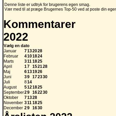
Denne liste er udtryk for brugerens egen smag.
Vær med til at præge Brugernes Top-50 ved at poste din egen h
Kommentarer
2022
Vælg en dato
Januar
7
13
20
28
Februar
4
10
18
24
Marts
3
11
18
25
April
1
7
15
21
28
Maj
6
13
19
26
Juni
3
9
17
23
30
Juli
8
14
August
5
12
18
25
September
2
9
16
22
30
Oktober
7
13
28
November
3
11
18
25
December
2
9
16
30