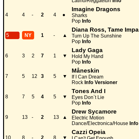
Latino/Reggaeton
Info
Imagine Dragons
4
4
-
2
4
●
Sharks
Pop
Info
Diana Ross, Tame Impa
5
NY
1
-
▲
Turn Up The Sunshine
Pop
Info
Lady Gaga
6
3
2
7
1
▼
Hold My Hand
Pop
Info
Måneskin
7
5
12
3
5
▼
If I Can Dream
Rock
Info
Versioner
Tones And I
8
7
5
4
5
▼
Eyes Don`t Lie
Pop
Info
Drew Sycamore
9
13
-
2
13
▲
Electric Motion
Dance/Electronica/House
Info
Cazzi Opeia
10
8
-
2
8
▼
I Can't Get Enough