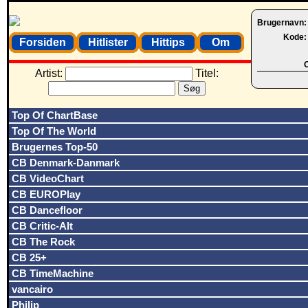
Brugernavn
Kode
Forsiden
Hitlister
Hittips
Om
O
Artist:
Titel:
Top Of ChartBase
Top Of The World
Brugernes Top-50
CB Denmark-Danmark
CB VideoChart
CB EUROPlay
CB Dancefloor
CB Critic-Alt
CB The Rock
CB 25+
CB TimeMachine
vancairo
Philip