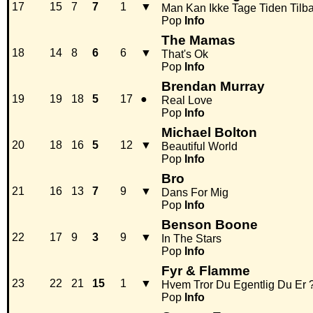
17
15
7
7
1
▼
Man Kan Ikke Tage Tiden Tilb
Pop
Info
The Mamas
18
14
8
6
6
▼
That's Ok
Pop
Info
Brendan Murray
19
19
18
5
17
●
Real Love
Pop
Info
Michael Bolton
20
18
16
5
12
▼
Beautiful World
Pop
Info
Bro
21
16
13
7
9
▼
Dans For Mig
Pop
Info
Benson Boone
22
17
9
3
9
▼
In The Stars
Pop
Info
Fyr & Flamme
23
22
21
15
1
▼
Hvem Tror Du Egentlig Du Er 
Pop
Info