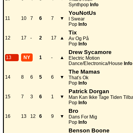
Synthpop
Info
YouNotUs
11
10
7
6
7
▼
I Swear
Pop
Info
Tix
12
17
-
2
17
▲
Av Og På
Pop
Info
Drew Sycamore
13
NY
1
-
▲
Electric Motion
Dance/Electronica/House
Info
The Mamas
14
8
6
5
6
▼
That's Ok
Pop
Info
Patrick Dorgan
15
7
3
6
1
▼
Man Kan Ikke Tage Tiden Tilb
Pop
Info
Bro
16
13
12
6
9
▼
Dans For Mig
Pop
Info
Benson Boone