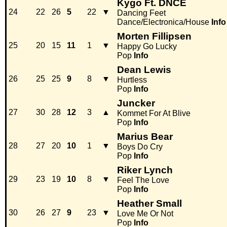
Kygo Ft. DNCE
24
22
26
5
22
▼
Dancing Feet
Dance/Electronica/House
Info
Morten Fillipsen
25
20
15
11
1
▼
Happy Go Lucky
Pop
Info
Dean Lewis
26
25
25
9
8
▼
Hurtless
Pop
Info
Juncker
27
30
28
12
3
▲
Kommet For At Blive
Pop
Info
Marius Bear
28
27
20
10
1
▼
Boys Do Cry
Pop
Info
Riker Lynch
29
23
19
10
8
▼
Feel The Love
Pop
Info
Heather Small
30
26
27
9
23
▼
Love Me Or Not
Pop
Info