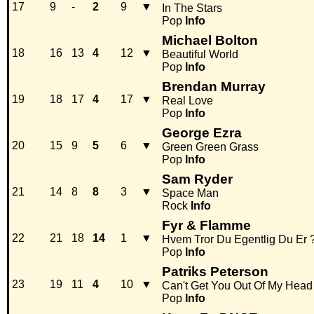
17
9
-
2
9
▼
In The Stars
Pop
Info
Michael Bolton
18
16
13
4
12
▼
Beautiful World
Pop
Info
Brendan Murray
19
18
17
4
17
▼
Real Love
Pop
Info
George Ezra
20
15
9
5
6
▼
Green Green Grass
Pop
Info
Sam Ryder
21
14
8
8
3
▼
Space Man
Rock
Info
Fyr & Flamme
22
21
18
14
1
▼
Hvem Tror Du Egentlig Du Er 
Pop
Info
Patriks Peterson
23
19
11
4
10
▼
Can't Get You Out Of My Head
Pop
Info