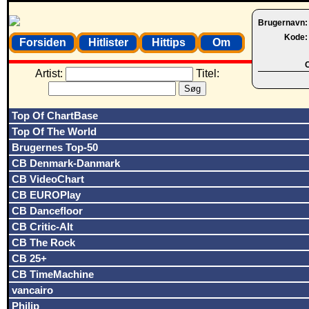
Brugernavn
Kode
Forsiden
Hitlister
Hittips
Om
O
Artist:
Titel:
Top Of ChartBase
Top Of The World
Brugernes Top-50
CB Denmark-Danmark
CB VideoChart
CB EUROPlay
CB Dancefloor
CB Critic-Alt
CB The Rock
CB 25+
CB TimeMachine
vancairo
Philip