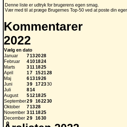
Denne liste er udtryk for brugerens egen smag.
Vær med til at præge Brugernes Top-50 ved at poste din egen h
Kommentarer
2022
Vælg en dato
Januar
7
13
20
28
Februar
4
10
18
24
Marts
3
11
18
25
April
1
7
15
21
28
Maj
6
13
19
26
Juni
3
9
17
23
30
Juli
8
14
August
5
12
18
25
September
2
9
16
22
30
Oktober
7
13
28
November
3
11
18
25
December
2
9
16
30