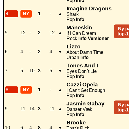
Pop
Info
Imagine Dragons
4
NY
1
-
▲
Shark
Pop
Info
Måneskin
Ny p
5
12
-
2
12
▲
If I Can Dream
top-1
Rock
Info
Versioner
Lizzo
6
4
-
2
4
▼
About Damn Time
Urban
Info
Tones And I
7
5
10
3
5
▼
Eyes Don`t Lie
Pop
Info
Cazzi Opeia
8
NY
1
-
▲
I Can't Get Enough
Pop
Info
Jasmin Gabay
Ny p
9
11
14
3
11
▲
Danser Væk
top-1
Pop
Info
Brooke
10
6
4
8
4
▼
That's Rich