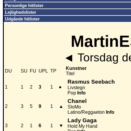
Personlige hitlister
Lejlighedslister
Udgåede hitlister
MartinE
◄
Torsdag de
Kunstner
DU
SU
FU
UPL
TP
Titel
Rasmus Seebach
1
1
2
3
1
●
Livstegn
Pop
Info
Chanel
2
3
5
9
1
▲
SloMo
Latino/Reggaeton
Info
Lady Gaga
3
2
1
6
1
▼
Hold My Hand