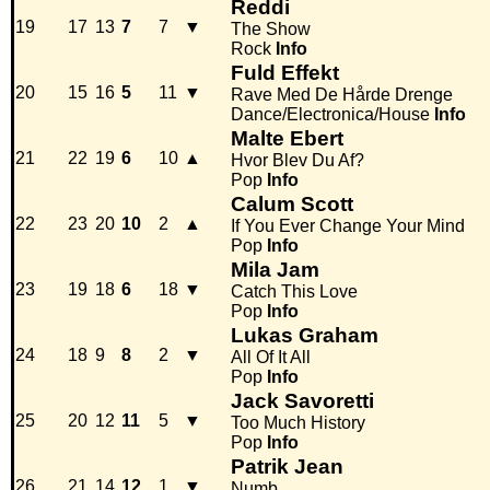
Reddi
19
17
13
7
7
▼
The Show
Rock
Info
Fuld Effekt
20
15
16
5
11
▼
Rave Med De Hårde Drenge
Dance/Electronica/House
Info
Malte Ebert
21
22
19
6
10
▲
Hvor Blev Du Af?
Pop
Info
Calum Scott
22
23
20
10
2
▲
If You Ever Change Your Mind
Pop
Info
Mila Jam
23
19
18
6
18
▼
Catch This Love
Pop
Info
Lukas Graham
24
18
9
8
2
▼
All Of It All
Pop
Info
Jack Savoretti
25
20
12
11
5
▼
Too Much History
Pop
Info
Patrik Jean
26
21
14
12
1
▼
Numb