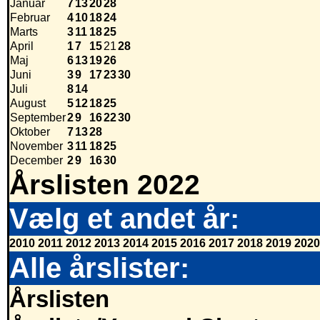
Januar
7
13
20
28
Februar
4
10
18
24
Marts
3
11
18
25
April
1
7
15
21
28
Maj
6
13
19
26
Juni
3
9
17
23
30
Juli
8
14
August
5
12
18
25
September
2
9
16
22
30
Oktober
7
13
28
November
3
11
18
25
December
2
9
16
30
Årslisten 2022
Vælg et andet år:
2010
2011
2012
2013
2014
2015
2016
2017
2018
2019
2020
Alle årslister:
Årslisten