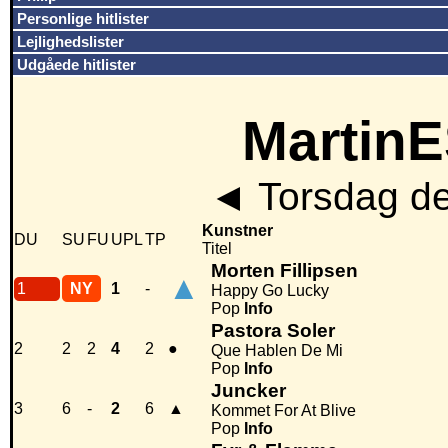
Personlige hitlister
Lejlighedslister
Udgåede hitlister
MartinE
◄
Torsdag de
Kunstner
DU
SU
FU
UPL
TP
Titel
Morten Fillipsen
▲
1
NY
1
-
Happy Go Lucky
Pop
Info
Pastora Soler
2
2
2
4
2
●
Que Hablen De Mi
Pop
Info
Juncker
3
6
-
2
6
▲
Kommet For At Blive
Pop
Info