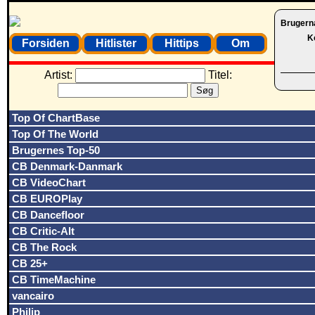
Brugern
K
Forsiden
Hitlister
Hittips
Om
Artist:
Titel:
Top Of ChartBase
Top Of The World
Brugernes Top-50
CB Denmark-Danmark
CB VideoChart
CB EUROPlay
CB Dancefloor
CB Critic-Alt
CB The Rock
CB 25+
CB TimeMachine
vancairo
Philip