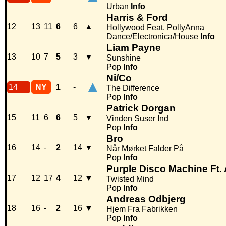
Urban
Info
Harris & Ford
12
13
11
6
6
▲
Hollywood Feat. PollyAnna
Dance/Electronica/House
Info
Liam Payne
13
10
7
5
3
▼
Sunshine
Pop
Info
Ni/Co
▲
14
NY
1
-
The Difference
Pop
Info
Patrick Dorgan
15
11
6
6
5
▼
Vinden Suser Ind
Pop
Info
Bro
16
14
-
2
14
▼
Når Mørket Falder På
Pop
Info
Purple Disco Machine Ft.
17
12
17
4
12
▼
Twisted Mind
Pop
Info
Andreas Odbjerg
18
16
-
2
16
▼
Hjem Fra Fabrikken
Pop
Info