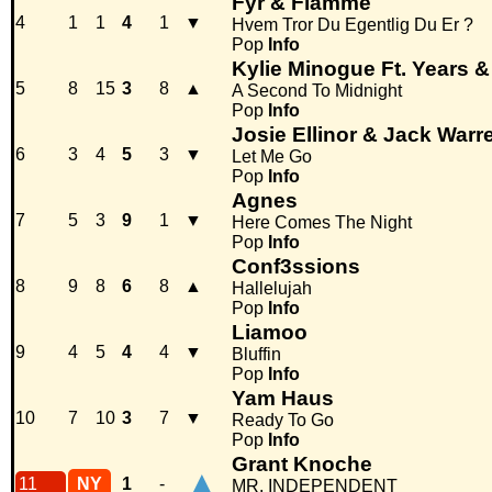
Fyr & Flamme
4
1
1
4
1
▼
Hvem Tror Du Egentlig Du Er ?
Pop
Info
Kylie Minogue Ft. Years &
5
8
15
3
8
▲
A Second To Midnight
Pop
Info
Josie Ellinor & Jack Warr
6
3
4
5
3
▼
Let Me Go
Pop
Info
Agnes
7
5
3
9
1
▼
Here Comes The Night
Pop
Info
Conf3ssions
8
9
8
6
8
▲
Hallelujah
Pop
Info
Liamoo
9
4
5
4
4
▼
Bluffin
Pop
Info
Yam Haus
10
7
10
3
7
▼
Ready To Go
Pop
Info
Grant Knoche
▲
11
NY
1
-
MR. INDEPENDENT