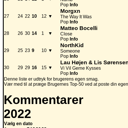
Pop
Info
Morgxn
27
24
22
10
12
▼
The Way It Was
Pop
Info
Matteo Bocelli
28
26
30
14
1
▼
Close
Pop
Info
NorthKid
29
25
23
9
10
▼
Someone
Pop
Info
Lau Højen & Lis Sørense
30
29
29
16
15
▼
Vi Vil Gerne Kysses
Pop
Info
Denne liste er udtryk for brugerens egen smag.
Vær med til at præge Brugernes Top-50 ved at poste din egen hi
Kommentarer
2022
Vælg en dato