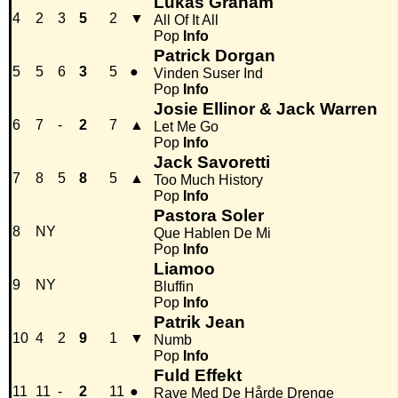
Lukas Graham
4
2
3
5
2
▼
All Of It All
Pop
Info
Patrick Dorgan
5
5
6
3
5
●
Vinden Suser Ind
Pop
Info
Josie Ellinor & Jack Warren
6
7
-
2
7
▲
Let Me Go
Pop
Info
Jack Savoretti
7
8
5
8
5
▲
Too Much History
Pop
Info
Pastora Soler
8
NY
Que Hablen De Mi
Pop
Info
Liamoo
9
NY
Bluffin
Pop
Info
Patrik Jean
10
4
2
9
1
▼
Numb
Pop
Info
Fuld Effekt
11
11
-
2
11
●
Rave Med De Hårde Drenge