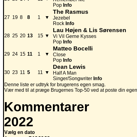
Pop
Info
The Rasmus
27
19
8
8
1
▼
Jezebel
Rock
Info
Lau Højen & Lis Sørensen
28
25
20
13
15
▼
Vi Vil Gerne Kysses
Pop
Info
Matteo Bocelli
29
24
15
11
1
▼
Close
Pop
Info
Dean Lewis
30
23
11
5
11
▼
Half A Man
Singer/Songwriter
Info
Denne liste er udtryk for brugerens egen smag.
Vær med til at præge Brugernes Top-50 ved at poste din egen hi
Kommentarer
2022
Vælg en dato