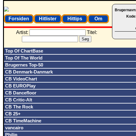
Brugernavn
Kode
Forsiden
Hitlister
Hittips
Om
Artist:
Titel:
Top Of ChartBase
Top Of The World
Brugernes Top-50
CB Denmark-Danmark
CB VideoChart
CB EUROPlay
CB Dancefloor
CB Critic-Alt
CB The Rock
CB 25+
CB TimeMachine
vancairo
Philip