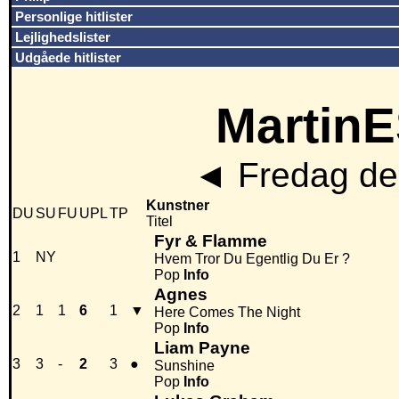
Personlige hitlister
Lejlighedslister
Udgåede hitlister
MartinE
◄
Fredag den
Kunstner
DU
SU
FU
UPL
TP
Titel
Fyr & Flamme
1
NY
Hvem Tror Du Egentlig Du Er ?
Pop
Info
Agnes
2
1
1
6
1
▼
Here Comes The Night
Pop
Info
Liam Payne
3
3
-
2
3
●
Sunshine
Pop
Info