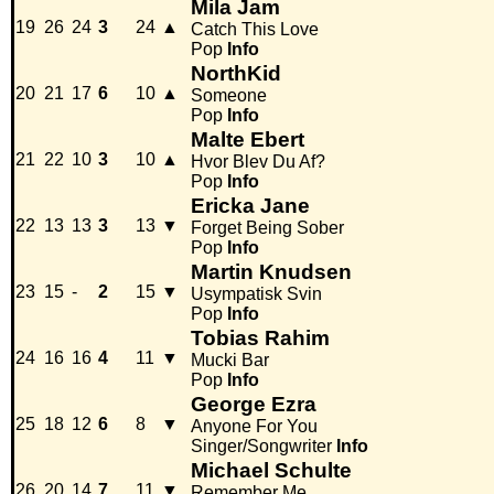
Mila Jam
19
26
24
3
24
▲
Catch This Love
Pop
Info
NorthKid
20
21
17
6
10
▲
Someone
Pop
Info
Malte Ebert
21
22
10
3
10
▲
Hvor Blev Du Af?
Pop
Info
Ericka Jane
22
13
13
3
13
▼
Forget Being Sober
Pop
Info
Martin Knudsen
23
15
-
2
15
▼
Usympatisk Svin
Pop
Info
Tobias Rahim
24
16
16
4
11
▼
Mucki Bar
Pop
Info
George Ezra
25
18
12
6
8
▼
Anyone For You
Singer/Songwriter
Info
Michael Schulte
26
20
14
7
11
▼
Remember Me