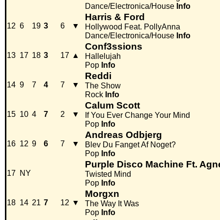
Dance/Electronica/House
Info
Harris & Ford
12
6
19
3
6
▼
Hollywood Feat. PollyAnna
Dance/Electronica/House
Info
Conf3ssions
13
17
18
3
17
▲
Hallelujah
Pop
Info
Reddi
14
9
7
4
7
▼
The Show
Rock
Info
Calum Scott
15
10
4
7
2
▼
If You Ever Change Your Mind
Pop
Info
Andreas Odbjerg
16
12
9
6
7
▼
Blev Du Fanget Af Noget?
Pop
Info
Purple Disco Machine Ft. Agn
17
NY
Twisted Mind
Pop
Info
Morgxn
18
14
21
7
12
▼
The Way It Was
Pop
Info