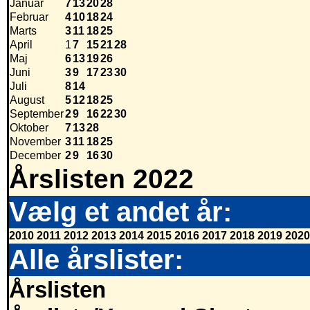
Januar
7
13
20
28
Februar
4
10
18
24
Marts
3
11
18
25
April
1
7
15
21
28
Maj
6
13
19
26
Juni
3
9
17
23
30
Juli
8
14
August
5
12
18
25
September
2
9
16
22
30
Oktober
7
13
28
November
3
11
18
25
December
2
9
16
30
Årslisten 2022
Vælg et andet år:
2010
2011
2012
2013
2014
2015
2016
2017
2018
2019
2020
Alle årslister:
Årslisten