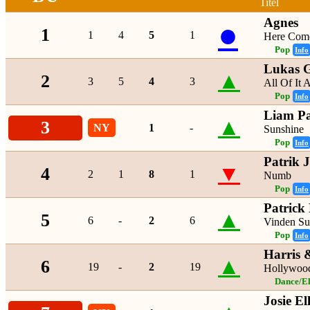
Titel
Agnes
●
1
1
4
5
1
Here Come
Pop
Info
Lukas 
▲
2
3
5
4
3
All Of It A
Pop
Info
Liam P
▲
3
NY
1
-
Sunshine
Pop
Info
Patrik 
▼
4
2
1
8
1
Numb
Pop
Info
Patrick
▲
5
6
-
2
6
Vinden Su
Pop
Info
Harris 
▲
6
19
-
2
19
Hollywood
Dance/El
Josie E