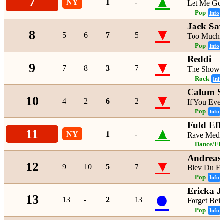
▲
7
NY
1
-
Let Me G
Pop
Info
Jack Sa
▼
8
5
6
7
5
Too Much 
Pop
Info
Reddi
▼
9
7
8
3
7
The Show
Rock
Inf
Calum S
▼
10
4
2
6
2
If You Ev
Pop
Info
Fuld Ef
▲
11
NY
1
-
Rave Med
Dance/El
Andreas
▼
12
9
10
5
7
Blev Du F
Pop
Info
Ericka 
●
13
13
-
2
13
Forget Be
Pop
Info