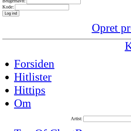
Brugernavn:
Kode:
Opret pr
K
Forsiden
Hitlister
Hittips
Om
Artist: