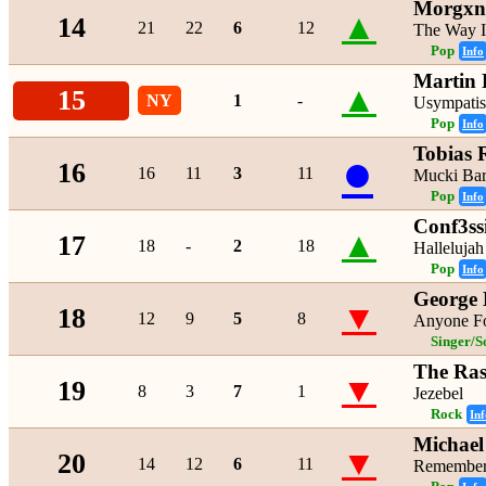
Morgxn
▲
14
21
22
6
12
The Way I
Pop
Info
Martin
▲
15
NY
1
-
Usympatis
Pop
Info
Tobias
●
16
16
11
3
11
Mucki Ba
Pop
Info
Conf3ss
▲
17
18
-
2
18
Hallelujah
Pop
Info
George 
▼
18
12
9
5
8
Anyone F
Singer/S
The Ra
▼
19
8
3
7
1
Jezebel
Rock
Inf
Michael
▼
20
14
12
6
11
Remembe