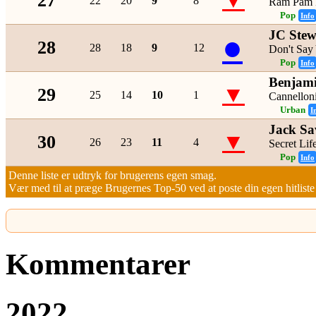
▼
27
22
20
9
8
Ram Pam
Pop
Info
JC Stew
●
28
28
18
9
12
Don't Say
Pop
Info
Benjami
▼
29
25
14
10
1
Cannellon
Urban
I
Jack Sa
▼
30
26
23
11
4
Secret Lif
Pop
Info
Denne liste er udtryk for brugerens egen smag.
Vær med til at præge Brugernes Top-50 ved at poste din egen hitliste h
Kommentarer
2022