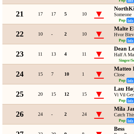
Pop
Info
NorthK
▼
21
17
17
5
10
Someone
Pop
Info
Malte E
▼
22
10
-
2
10
Hvor Blev
Pop
Info
Dean Le
▼
23
11
13
4
11
Half A M
Singer/S
Matteo B
▼
24
15
7
10
1
Close
Pop
Info
Lau Høj
▼
25
20
15
12
15
Vi Vil Ge
Pop
Info
Mila J
▼
26
24
-
2
24
Catch Thi
Pop
Info
Bess