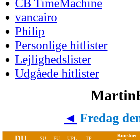
CB TimeMachine
vancairo
Philip
Personlige hitlister
Lejlighedslister
Udgåede hitlister
MartinE
◄
Fredag den
Kunstner
DU
SU
FU
UPL
TP