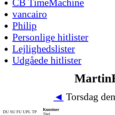
CB TimeMachine
vancairo
Philip
Personlige hitlister
Lejlighedslister
Udgåede hitlister
MartinE
◄
Torsdag den
Kunstner
DU
SU
FU
UPL
TP
Titel