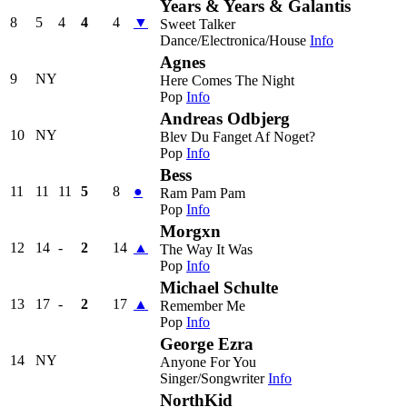
Years & Years & Galantis
8
5
4
4
4
▼
Sweet Talker
Dance/Electronica/House
Info
Agnes
9
NY
Here Comes The Night
Pop
Info
Andreas Odbjerg
10
NY
Blev Du Fanget Af Noget?
Pop
Info
Bess
11
11
11
5
8
●
Ram Pam Pam
Pop
Info
Morgxn
12
14
-
2
14
▲
The Way It Was
Pop
Info
Michael Schulte
13
17
-
2
17
▲
Remember Me
Pop
Info
George Ezra
14
NY
Anyone For You
Singer/Songwriter
Info
NorthKid