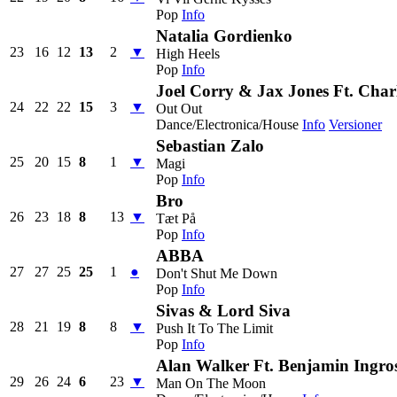
Pop
Info
Natalia Gordienko
23
16
12
13
2
▼
High Heels
Pop
Info
Joel Corry & Jax Jones Ft. Cha
24
22
22
15
3
▼
Out Out
Dance/Electronica/House
Info
Versioner
Sebastian Zalo
25
20
15
8
1
▼
Magi
Pop
Info
Bro
26
23
18
8
13
▼
Tæt På
Pop
Info
ABBA
27
27
25
25
1
●
Don't Shut Me Down
Pop
Info
Sivas & Lord Siva
28
21
19
8
8
▼
Push It To The Limit
Pop
Info
Alan Walker Ft. Benjamin Ingro
29
26
24
6
23
▼
Man On The Moon