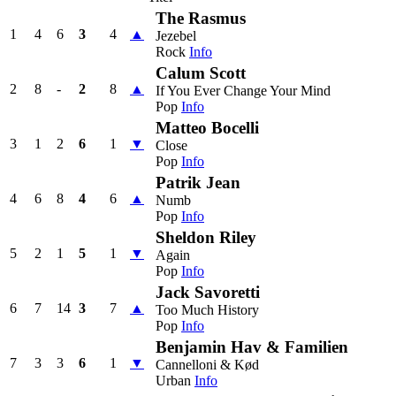
The Rasmus
1
4
6
3
4
▲
Jezebel
Rock
Info
Calum Scott
2
8
-
2
8
▲
If You Ever Change Your Mind
Pop
Info
Matteo Bocelli
3
1
2
6
1
▼
Close
Pop
Info
Patrik Jean
4
6
8
4
6
▲
Numb
Pop
Info
Sheldon Riley
5
2
1
5
1
▼
Again
Pop
Info
Jack Savoretti
6
7
14
3
7
▲
Too Much History
Pop
Info
Benjamin Hav & Familien
7
3
3
6
1
▼
Cannelloni & Kød
Urban
Info