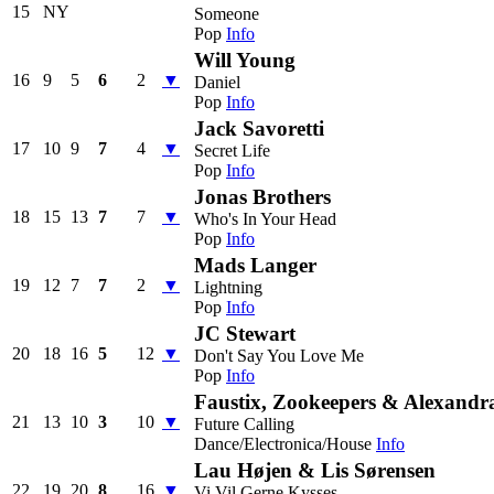
15
NY
Someone
Pop
Info
Will Young
16
9
5
6
2
▼
Daniel
Pop
Info
Jack Savoretti
17
10
9
7
4
▼
Secret Life
Pop
Info
Jonas Brothers
18
15
13
7
7
▼
Who's In Your Head
Pop
Info
Mads Langer
19
12
7
7
2
▼
Lightning
Pop
Info
JC Stewart
20
18
16
5
12
▼
Don't Say You Love Me
Pop
Info
Faustix, Zookeepers & Alexandr
21
13
10
3
10
▼
Future Calling
Dance/Electronica/House
Info
Lau Højen & Lis Sørensen
22
19
20
8
16
▼
Vi Vil Gerne Kysses