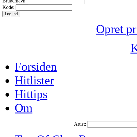
Brugernavn:
Kode:
Opret pr
K
Forsiden
Hitlister
Hittips
Om
Artist: