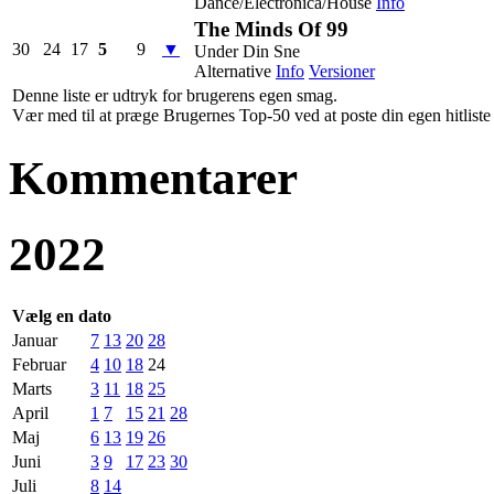
Dance/Electronica/House
Info
The Minds Of 99
30
24
17
5
9
▼
Under Din Sne
Alternative
Info
Versioner
Denne liste er udtryk for brugerens egen smag.
Vær med til at præge Brugernes Top-50 ved at poste din egen hitliste h
Kommentarer
2022
Vælg en dato
Januar
7
13
20
28
Februar
4
10
18
24
Marts
3
11
18
25
April
1
7
15
21
28
Maj
6
13
19
26
Juni
3
9
17
23
30
Juli
8
14