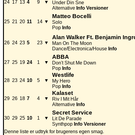
24
17
13
4
9
▼
Under Din Sne
Alternative
Info
Versioner
Matteo Bocelli
25
21
20
11
14
▼
Solo
Pop
Info
Alan Walker Ft. Benjamin Ing
26
24
23
5
23
▼
Man On The Moon
Dance/Electronica/House
Info
ABBA
27
25
19
24
1
▼
Don't Shut Me Down
Pop
Info
Westlife
28
23
24
10
5
▼
My Hero
Pop
Info
Kalaset
29
26
18
7
4
▼
Riv I Mit Hår
Alternative
Info
Secret Service
30
29
25
10
1
▼
Lit De Parade
Synthpop
Info
Versioner
Denne liste er udtryk for brugerens egen smag.