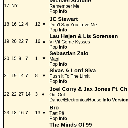
Michael Schulte
17
NY
Remember Me
Pop
Info
JC Stewart
18
16
12
4
12
▼
Don't Say You Love Me
Pop
Info
Lau Højen & Lis Sørensen
19
20
22
7
16
▲
Vi Vil Gerne Kysses
Pop
Info
Sebastian Zalo
20
15
9
7
1
▼
Magi
Pop
Info
Sivas & Lord Siva
21
19
14
7
8
▼
Push It To The Limit
Pop
Info
Joel Corry & Jax Jones Ft. Ch
22
22
27
14
3
●
Out Out
Dance/Electronica/House
Info
Versio
Bro
23
18
16
7
13
▼
Tæt På
Pop
Info
The Minds Of 99