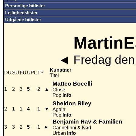
Personlige hitlister
Lejlighedslister
Udgåede hitlister
MartinE
◄
Fredag den 
Kunstner
DU
SU
FU
UPL
TP
Titel
Matteo Bocelli
1
2
3
5
2
▲
Close
Pop
Info
Sheldon Riley
2
1
1
4
1
▼
Again
Pop
Info
Benjamin Hav & Familien
3
3
2
5
1
●
Cannelloni & Kød
Urban
Info