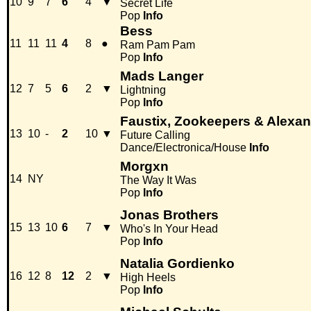
10
9
7
6
4
▼
Secret Life
Pop
Info
Bess
11
11
11
4
8
●
Ram Pam Pam
Pop
Info
Mads Langer
12
7
5
6
2
▼
Lightning
Pop
Info
Faustix, Zookeepers & Alexan
13
10
-
2
10
▼
Future Calling
Dance/Electronica/House
Info
Morgxn
14
NY
The Way It Was
Pop
Info
Jonas Brothers
15
13
10
6
7
▼
Who's In Your Head
Pop
Info
Natalia Gordienko
16
12
8
12
2
▼
High Heels
Pop
Info