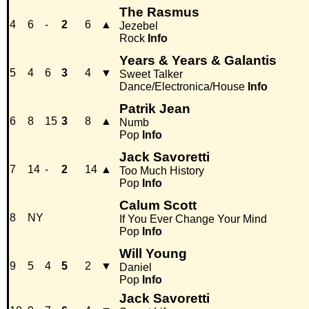
The Rasmus
4
6
-
2
6
▲
Jezebel
Rock
Info
Years & Years & Galantis
5
4
6
3
4
▼
Sweet Talker
Dance/Electronica/House
Info
Patrik Jean
6
8
15
3
8
▲
Numb
Pop
Info
Jack Savoretti
7
14
-
2
14
▲
Too Much History
Pop
Info
Calum Scott
8
NY
If You Ever Change Your Mind
Pop
Info
Will Young
9
5
4
5
2
▼
Daniel
Pop
Info
Jack Savoretti