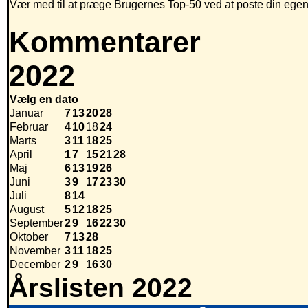
Vær med til at præge Brugernes Top-50 ved at poste din egen hi
Kommentarer
2022
Vælg en dato
Januar
7
13
20
28
Februar
4
10
18
24
Marts
3
11
18
25
April
1
7
15
21
28
Maj
6
13
19
26
Juni
3
9
17
23
30
Juli
8
14
August
5
12
18
25
September
2
9
16
22
30
Oktober
7
13
28
November
3
11
18
25
December
2
9
16
30
Årslisten 2022