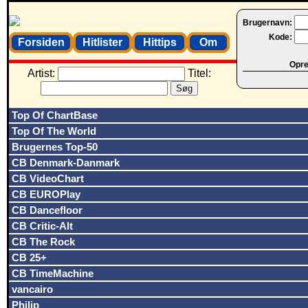
Brugernavn:
Kode:
Forsiden
Hitlister
Hittips
Om
Opret
Artist:
Titel:
Top Of ChartBase
Top Of The World
Brugernes Top-50
CB Denmark-Danmark
CB VideoChart
CB EUROPlay
CB Dancefloor
CB Critic-Alt
CB The Rock
CB 25+
CB TimeMachine
vancairo
Philip