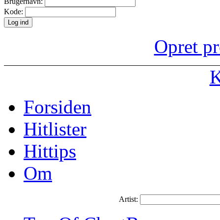
Brugernavn:
Kode:
Opret pr
K
Forsiden
Hitlister
Hittips
Om
Artist: