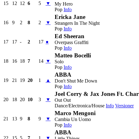
15
12
12
6
5
▼
My Hero
Pop
Info
Ericka Jane
16
9
2
8
2
▼
Strangers In The Night
Pop
Info
Ed Sheeran
17
17
-
2
17
●
Overpass Graffiti
Pop
Info
Matteo Bocelli
18
16
18
7
14
▼
Solo
Pop
Info
ABBA
19
21
19
20
1
▲
Don't Shut Me Down
Pop
Info
Joel Corry & Jax Jones Ft. Cha
20
18
20
10
3
▼
Out Out
Dance/Electronica/House
Info
Versioner
Marco Mengoni
21
13
9
8
9
▼
Cambia Un Uomo
Pop
Info
ABBA
22
15
5
7
1
▼
Little Things