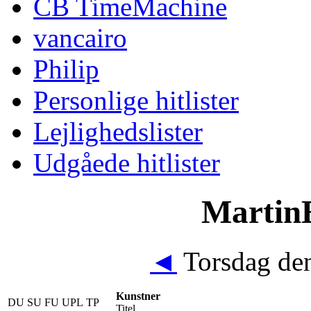
CB TimeMachine
vancairo
Philip
Personlige hitlister
Lejlighedslister
Udgåede hitlister
MartinE
◄
Torsdag den
Kunstner
DU
SU
FU
UPL
TP
Titel