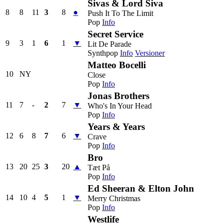
Sivas & Lord Siva
8
8
11
3
8
●
Push It To The Limit
Pop
Info
Secret Service
9
3
1
6
1
▼
Lit De Parade
Synthpop
Info
Versioner
Matteo Bocelli
10
NY
Close
Pop
Info
Jonas Brothers
11
7
-
2
7
▼
Who's In Your Head
Pop
Info
Years & Years
12
6
8
7
6
▼
Crave
Pop
Info
Bro
13
20
25
3
20
▲
Tæt På
Pop
Info
Ed Sheeran & Elton John
14
10
4
5
1
▼
Merry Christmas
Pop
Info
Westlife