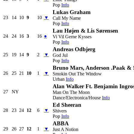
Pop
Info
Lukas Graham
23
14
10
9
10
▼
Call My Name
Pop
Info
Lau Højen & Lis Sørensen
24
24
16
3
16
●
Vi Vil Gerne Kysses
Pop
Info
Andreas Odbjerg
25
19
14
9
2
▼
God Jul
Pop
Info
Bruno Mars, Anderson .Paak & S
26
25
21
10
1
▼
Smokin Out The Window
Urban
Info
Alan Walker Ft. Benjamin Ingro
27
NY
Man On The Moon
Dance/Electronica/House
Info
Ed Sheeran
28
23
24
12
6
▼
Shivers
Pop
Info
ABBA
29
26
27
12
1
▼
Just A Notion