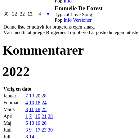
Pop
Info
Emmelie De Forest
30
22
22
12
4
▼
Typical Love Song
Pop
Info
Versioner
Denne liste er udtryk for brugerens egen smag.
Vær med til at præge Brugernes Top-50 ved at poste din egen hitliste h
Kommentarer
2022
Vælg en dato
Januar
7
13
20
28
Februar
4
10
18
24
Marts
3
11
18
25
April
1
7
15
21
28
Maj
6
13
19
26
Juni
3
9
17
23
30
Juli
8
14