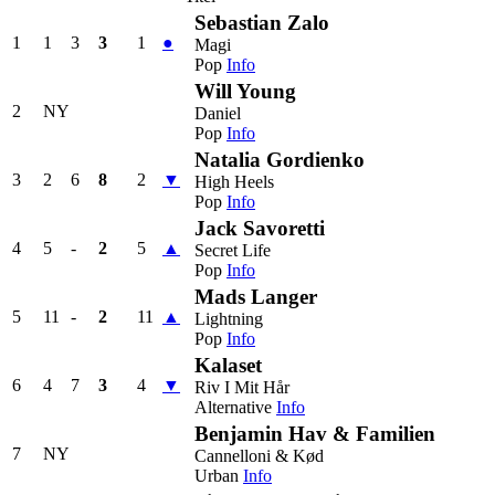
Sebastian Zalo
1
1
3
3
1
●
Magi
Pop
Info
Will Young
2
NY
Daniel
Pop
Info
Natalia Gordienko
3
2
6
8
2
▼
High Heels
Pop
Info
Jack Savoretti
4
5
-
2
5
▲
Secret Life
Pop
Info
Mads Langer
5
11
-
2
11
▲
Lightning
Pop
Info
Kalaset
6
4
7
3
4
▼
Riv I Mit Hår
Alternative
Info
Benjamin Hav & Familien
7
NY
Cannelloni & Kød
Urban
Info