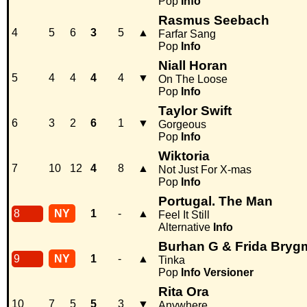
Pop
Info
Rasmus Seebach
4
5
6
3
5
▲
Farfar Sang
Pop
Info
Niall Horan
5
4
4
4
4
▼
On The Loose
Pop
Info
Taylor Swift
6
3
2
6
1
▼
Gorgeous
Pop
Info
Wiktoria
7
10
12
4
8
▲
Not Just For X-mas
Pop
Info
Portugal. The Man
8
NY
1
-
▲
Feel It Still
Alternative
Info
Burhan G & Frida Bry
9
NY
1
-
▲
Tinka
Pop
Info
Versioner
Rita Ora
10
7
5
5
3
▼
Anywhere