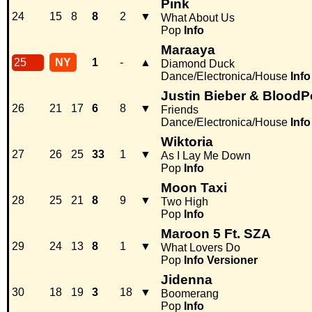
Pink
24
15
8
8
2
▼
What About Us
Pop
Info
Maraaya
25
NY
1
-
▲
Diamond Duck
Dance/Electronica/House
Info
Justin Bieber & Blood
26
21
17
6
8
▼
Friends
Dance/Electronica/House
Info
Wiktoria
27
26
25
33
1
▼
As I Lay Me Down
Pop
Info
Moon Taxi
28
25
21
8
9
▼
Two High
Pop
Info
Maroon 5 Ft. SZA
29
24
13
8
1
▼
What Lovers Do
Pop
Info
Versioner
Jidenna
30
18
19
3
18
▼
Boomerang
Pop
Info