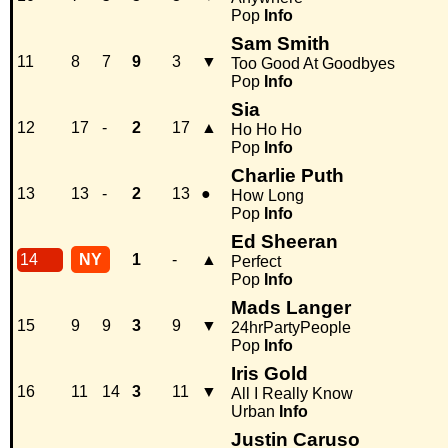
Pop
Info
Sam Smith
11
8
7
9
3
▼
Too Good At Goodbyes
Pop
Info
Sia
12
17
-
2
17
▲
Ho Ho Ho
Pop
Info
Charlie Puth
13
13
-
2
13
●
How Long
Pop
Info
Ed Sheeran
14
NY
1
-
▲
Perfect
Pop
Info
Mads Langer
15
9
9
3
9
▼
24hrPartyPeople
Pop
Info
Iris Gold
16
11
14
3
11
▼
All I Really Know
Urban
Info
Justin Caruso