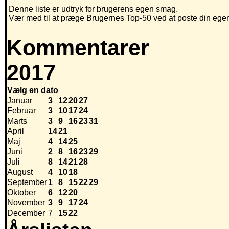
Denne liste er udtryk for brugerens egen smag.
Vær med til at præge Brugernes Top-50 ved at poste din egen h
Kommentarer
2017
Vælg en dato
Januar
3
12
20
27
Februar
3
10
17
24
Marts
3
9
16
23
31
April
14
21
Maj
4
14
25
Juni
2
8
16
23
29
Juli
8
14
21
28
August
4
10
18
September
1
8
15
22
29
Oktober
6
12
20
November
3
9
17
24
December
7
15
22