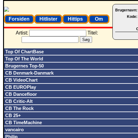
Brugernavn
Kode
Forsiden
Hitlister
Hittips
Om
O
Artist:
Titel:
Top Of ChartBase
Top Of The World
Brugernes Top-50
CB Denmark-Danmark
CB VideoChart
CB EUROPlay
CB Dancefloor
CB Critic-Alt
CB The Rock
CB 25+
CB TimeMachine
vancairo
Philip