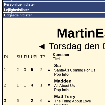
Personlige hitlister
Lejlighedslister
Udgåede hitlister
MartinE
◄
Torsdag den 
Kunstner
DU
SU
FU
UPL
TP
Titel
Sia
1
2
3
5
2
▲
SantaÂ's Coming For Us
Pop
Info
Madden
2
1
1
4
1
▼
All About Us
Pop
Info
Matt Terry
3
6
-
2
6
▲
The Thing About Love