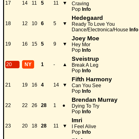
17
14
11
5
11
▼
Craving
Pop
Info
Hedegaard
18
12
10
6
5
▼
Ready To Love You
Dance/Electronica/House
Info
Joey Moe
19
16
15
5
9
▼
Hey Mor
Pop
Info
Sveistrup
20
NY
1
-
▲
Break A Leg
Pop
Info
Fifth Harmony
21
19
16
4
14
▼
Can You See
Pop
Info
Brendan Murray
22
22
26
28
1
●
Dying To Try
Pop
Info
Imri
23
20
18
28
11
▼
I Feel Alive
Pop
Info