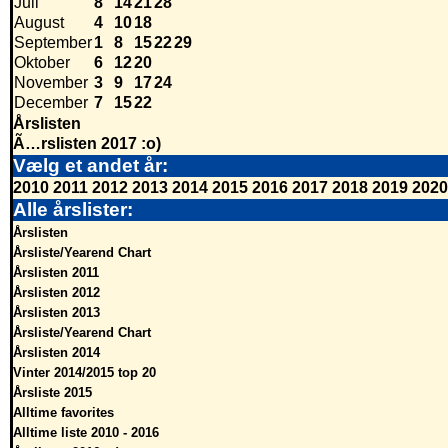
Juli
8
14
21
28
August
4
10
18
September
1
8
15
22
29
Oktober
6
12
20
November
3
9
17
24
December
7
15
22
Årslisten
Ã…rslisten 2017 :o)
Vælg et andet år:
2010
2011
2012
2013
2014
2015
2016
2017
2018
2019
2020
Alle årslister:
Årslisten
Årsliste/Yearend Chart
Årslisten 2011
Årslisten 2012
Årslisten 2013
Årsliste/Yearend Chart
Årslisten 2014
Vinter 2014/2015 top 20
Årsliste 2015
Alltime favorites
Alltime liste 2010 - 2016