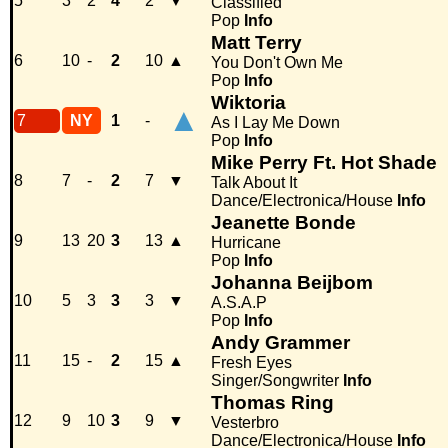
5
3
2
4
2
▼
Classified
Pop
Info
Matt Terry
6
10
-
2
10
▲
You Don't Own Me
Pop
Info
Wiktoria
▲
7
NY
1
-
As I Lay Me Down
Pop
Info
Mike Perry Ft. Hot Shade
8
7
-
2
7
▼
Talk About It
Dance/Electronica/House
Info
Jeanette Bonde
9
13
20
3
13
▲
Hurricane
Pop
Info
Johanna Beijbom
10
5
3
3
3
▼
A.S.A.P
Pop
Info
Andy Grammer
11
15
-
2
15
▲
Fresh Eyes
Singer/Songwriter
Info
Thomas Ring
12
9
10
3
9
▼
Vesterbro
Dance/Electronica/House
Info