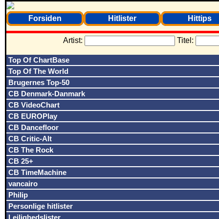
Forsiden
Hitlister
Hittips
Artist:
Titel:
Top Of ChartBase
Top Of The World
Brugernes Top-50
CB Denmark-Danmark
CB VideoChart
CB EUROPlay
CB Dancefloor
CB Critic-Alt
CB The Rock
CB 25+
CB TimeMachine
vancairo
Philip
Personlige hitlister
Lejlighedslister