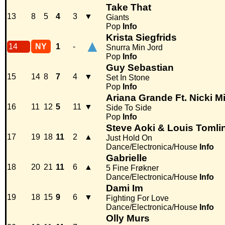
Take That
13
8
5
4
3
▼
Giants
Pop
Info
Krista Siegfrids
▲
14
NY
1
-
Snurra Min Jord
Pop
Info
Guy Sebastian
15
14
8
7
4
▼
Set In Stone
Pop
Info
Ariana Grande Ft. Nicki M
16
11
12
5
11
▼
Side To Side
Pop
Info
Steve Aoki & Louis Tomli
17
19
18
11
2
▲
Just Hold On
Dance/Electronica/House
Info
Gabrielle
18
20
21
11
6
▲
5 Fine Frøkner
Dance/Electronica/House
Info
Dami Im
19
18
15
9
6
▼
Fighting For Love
Dance/Electronica/House
Info
Olly Murs