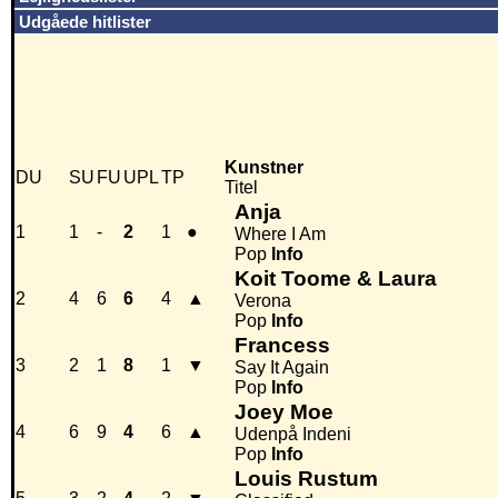
Udgåede hitlister
Kunstner
DU
SU
FU
UPL
TP
Titel
Anja
1
1
-
2
1
●
Where I Am
Pop
Info
Koit Toome & Laura
2
4
6
6
4
▲
Verona
Pop
Info
Francess
3
2
1
8
1
▼
Say It Again
Pop
Info
Joey Moe
4
6
9
4
6
▲
Udenpå Indeni
Pop
Info
Louis Rustum