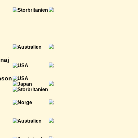
inaj
nson