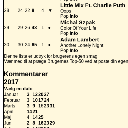
Little Mix Ft. Charlie Puth
28
24
22
8
4
▼
Oops
Pop
Info
Michal Szpak
29
29
26
43
1
●
Color Of Your Life
Pop
Info
Adam Lambert
30
30
24
65
1
●
Another Lonely Night
Pop
Info
Denne liste er udtryk for brugerens egen smag.
Vær med til at præge Brugernes Top-50 ved at poste din egen hi
Kommentarer
2017
Vælg en dato
Januar
3
12
20
27
Februar
3
10
17
24
Marts
3
9
16
23
31
April
14
21
Maj
4
14
25
Juni
2
8
16
23
29