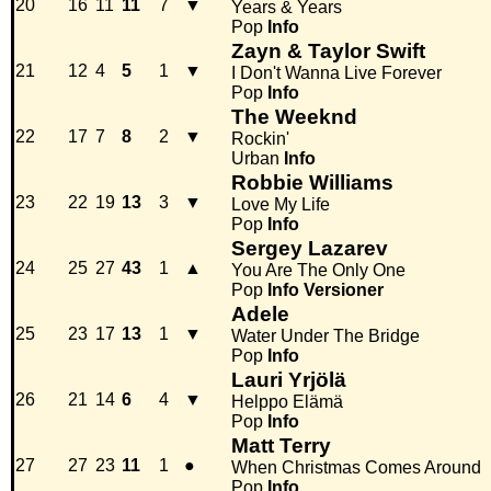
20
16
11
11
7
▼
Years & Years
Pop
Info
Zayn & Taylor Swift
21
12
4
5
1
▼
I Don't Wanna Live Forever
Pop
Info
The Weeknd
22
17
7
8
2
▼
Rockin'
Urban
Info
Robbie Williams
23
22
19
13
3
▼
Love My Life
Pop
Info
Sergey Lazarev
24
25
27
43
1
▲
You Are The Only One
Pop
Info
Versioner
Adele
25
23
17
13
1
▼
Water Under The Bridge
Pop
Info
Lauri Yrjölä
26
21
14
6
4
▼
Helppo Elämä
Pop
Info
Matt Terry
27
27
23
11
1
●
When Christmas Comes Around
Pop
Info