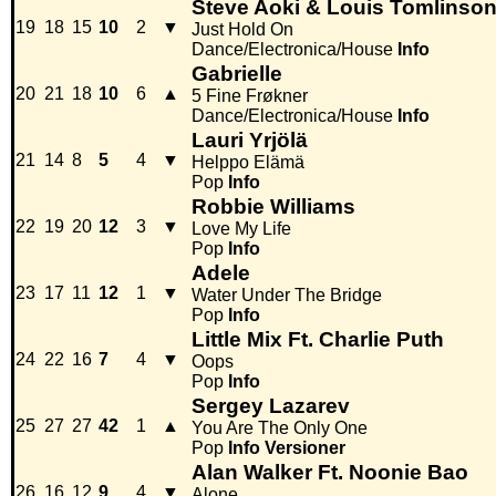
Steve Aoki & Louis Tomlinso
19
18
15
10
2
▼
Just Hold On
Dance/Electronica/House
Info
Gabrielle
20
21
18
10
6
▲
5 Fine Frøkner
Dance/Electronica/House
Info
Lauri Yrjölä
21
14
8
5
4
▼
Helppo Elämä
Pop
Info
Robbie Williams
22
19
20
12
3
▼
Love My Life
Pop
Info
Adele
23
17
11
12
1
▼
Water Under The Bridge
Pop
Info
Little Mix Ft. Charlie Puth
24
22
16
7
4
▼
Oops
Pop
Info
Sergey Lazarev
25
27
27
42
1
▲
You Are The Only One
Pop
Info
Versioner
Alan Walker Ft. Noonie Bao
26
16
12
9
4
▼
Alone