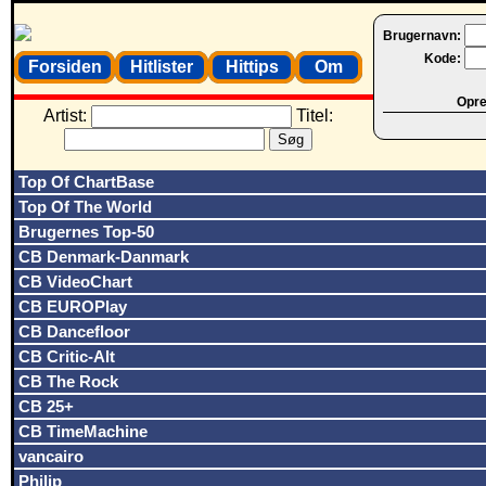
Brugernavn:
Kode:
Forsiden
Hitlister
Hittips
Om
Opret
Artist:
Titel:
Top Of ChartBase
Top Of The World
Brugernes Top-50
CB Denmark-Danmark
CB VideoChart
CB EUROPlay
CB Dancefloor
CB Critic-Alt
CB The Rock
CB 25+
CB TimeMachine
vancairo
Philip