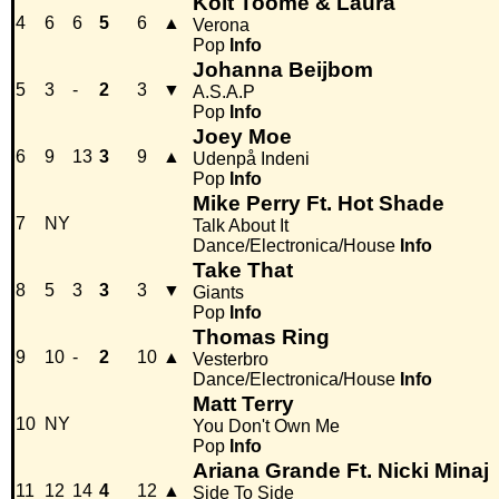
Koit Toome & Laura
4
6
6
5
6
▲
Verona
Pop
Info
Johanna Beijbom
5
3
-
2
3
▼
A.S.A.P
Pop
Info
Joey Moe
6
9
13
3
9
▲
Udenpå Indeni
Pop
Info
Mike Perry Ft. Hot Shade
7
NY
Talk About It
Dance/Electronica/House
Info
Take That
8
5
3
3
3
▼
Giants
Pop
Info
Thomas Ring
9
10
-
2
10
▲
Vesterbro
Dance/Electronica/House
Info
Matt Terry
10
NY
You Don't Own Me
Pop
Info
Ariana Grande Ft. Nicki Minaj
11
12
14
4
12
▲
Side To Side