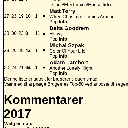
Dance/Electronica/House
Info
Matt Terry
27
23
19
10
1
▼
When Christmas Comes Around
Pop
Info
Delta Goodrem
28
30
23
8
11
▲
Heavy
Pop
Info
Michal Szpak
29
26
29
42
1
▼
Color Of Your Life
Pop
Info
Adam Lambert
30
24
21
64
1
▼
Another Lonely Night
Pop
Info
Denne liste er udtryk for brugerens egen smag.
Vær med til at præge Brugernes Top-50 ved at poste din egen hi
Kommentarer
2017
Vælg en dato