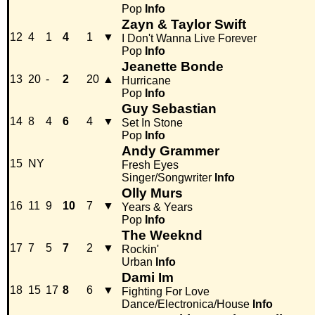
Pop
Info
Zayn & Taylor Swift
12
4
1
4
1
▼
I Don't Wanna Live Forever
Pop
Info
Jeanette Bonde
13
20
-
2
20
▲
Hurricane
Pop
Info
Guy Sebastian
14
8
4
6
4
▼
Set In Stone
Pop
Info
Andy Grammer
15
NY
Fresh Eyes
Singer/Songwriter
Info
Olly Murs
16
11
9
10
7
▼
Years & Years
Pop
Info
The Weeknd
17
7
5
7
2
▼
Rockin'
Urban
Info
Dami Im
18
15
17
8
6
▼
Fighting For Love
Dance/Electronica/House
Info