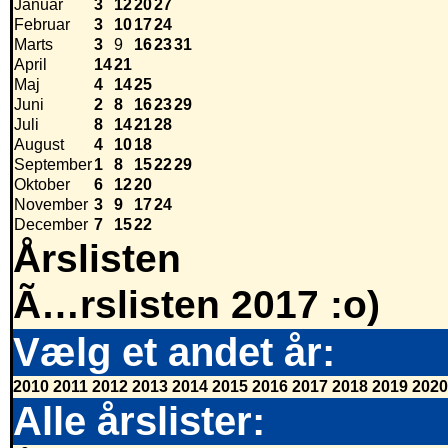
Januar
3
12
20
27
Februar
3
10
17
24
Marts
3
9
16
23
31
April
14
21
Maj
4
14
25
Juni
2
8
16
23
29
Juli
8
14
21
28
August
4
10
18
September
1
8
15
22
29
Oktober
6
12
20
November
3
9
17
24
December
7
15
22
Årslisten
Ã…rslisten 2017 :o)
Vælg et andet år:
2010
2011
2012
2013
2014
2015
2016
2017
2018
2019
2020
Alle årslister: