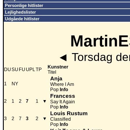
Personlige hitlister
Lejlighedslister
Udgåede hitlister
MartinE
◄
Torsdag de
Kunstner
DU
SU
FU
UPL
TP
Titel
Anja
1
NY
Where I Am
Pop
Info
Francess
2
1
2
7
1
▼
Say It Again
Pop
Info
Louis Rustum
3
2
7
3
2
▼
Classified
Pop
Info