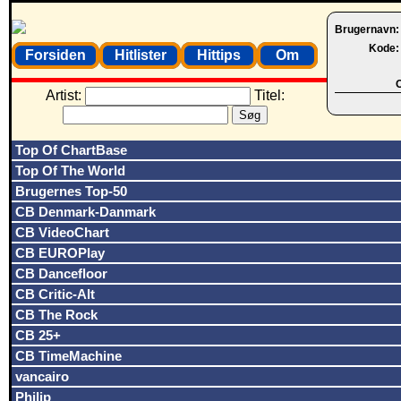
Brugernavn
Kode
Forsiden
Hitlister
Hittips
Om
O
Artist:
Titel:
Top Of ChartBase
Top Of The World
Brugernes Top-50
CB Denmark-Danmark
CB VideoChart
CB EUROPlay
CB Dancefloor
CB Critic-Alt
CB The Rock
CB 25+
CB TimeMachine
vancairo
Philip