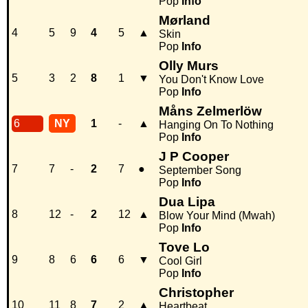
Pop
Info
Mørland
4
5
9
4
5
▲
Skin
Pop
Info
Olly Murs
5
3
2
8
1
▼
You Don't Know Love
Pop
Info
Måns Zelmerlöw
6
NY
1
-
▲
Hanging On To Nothing
Pop
Info
J P Cooper
7
7
-
2
7
●
September Song
Pop
Info
Dua Lipa
8
12
-
2
12
▲
Blow Your Mind (Mwah)
Pop
Info
Tove Lo
9
8
6
6
6
▼
Cool Girl
Pop
Info
Christopher
10
11
8
7
2
▲
Heartbeat