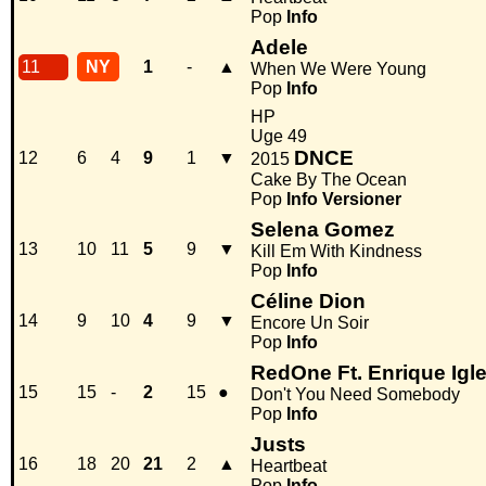
Pop
Info
Adele
11
NY
1
-
▲
When We Were Young
Pop
Info
HP
Uge 49
DNCE
12
6
4
9
1
▼
2015
Cake By The Ocean
Pop
Info
Versioner
Selena Gomez
13
10
11
5
9
▼
Kill Em With Kindness
Pop
Info
Céline Dion
14
9
10
4
9
▼
Encore Un Soir
Pop
Info
RedOne Ft. Enrique Igl
15
15
-
2
15
●
Don't You Need Somebody
Pop
Info
Justs
16
18
20
21
2
▲
Heartbeat
Pop
Info