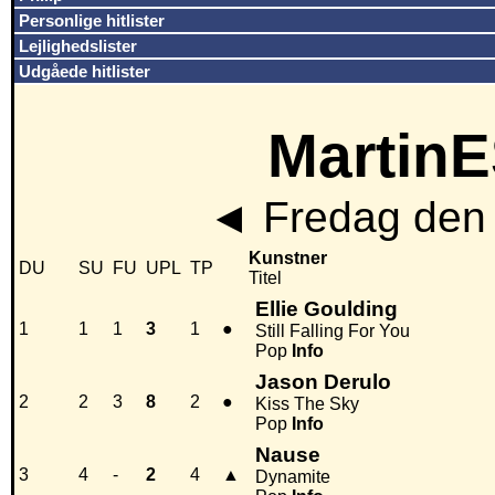
Personlige hitlister
Lejlighedslister
Udgåede hitlister
MartinE
◄
Fredag den 
Kunstner
DU
SU
FU
UPL
TP
Titel
Ellie Goulding
1
1
1
3
1
●
Still Falling For You
Pop
Info
Jason Derulo
2
2
3
8
2
●
Kiss The Sky
Pop
Info
Nause
3
4
-
2
4
▲
Dynamite