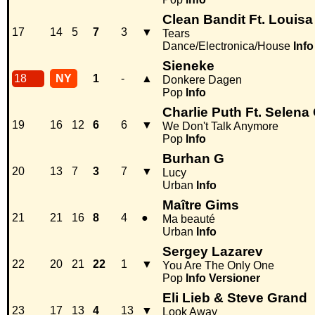
Clean Bandit Ft. Louis
17
14
5
7
3
▼
Tears
Dance/Electronica/House
Info
Sieneke
18
NY
1
-
▲
Donkere Dagen
Pop
Info
Charlie Puth Ft. Selen
19
16
12
6
6
▼
We Don't Talk Anymore
Pop
Info
Burhan G
20
13
7
3
7
▼
Lucy
Urban
Info
Maître Gims
21
21
16
8
4
●
Ma beauté
Urban
Info
Sergey Lazarev
22
20
21
22
1
▼
You Are The Only One
Pop
Info
Versioner
Eli Lieb & Steve Grand
23
17
13
4
13
▼
Look Away