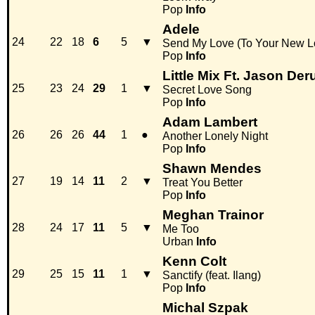
Pop
Info
Adele
24
22
18
6
5
▼
Send My Love (To Your New L
Pop
Info
Little Mix Ft. Jason Der
25
23
24
29
1
▼
Secret Love Song
Pop
Info
Adam Lambert
26
26
26
44
1
●
Another Lonely Night
Pop
Info
Shawn Mendes
27
19
14
11
2
▼
Treat You Better
Pop
Info
Meghan Trainor
28
24
17
11
5
▼
Me Too
Urban
Info
Kenn Colt
29
25
15
11
1
▼
Sanctify (feat. Ilang)
Pop
Info
Michal Szpak