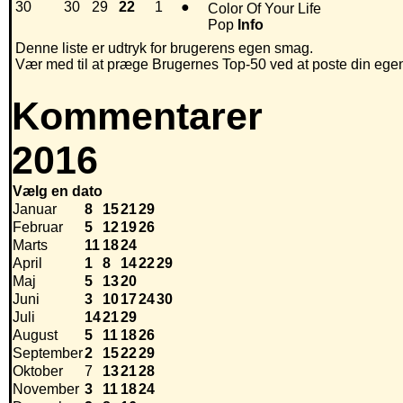
30
30
29
22
1
●
Color Of Your Life
Pop
Info
Denne liste er udtryk for brugerens egen smag.
Vær med til at præge Brugernes Top-50 ved at poste din egen h
Kommentarer
2016
Vælg en dato
Januar
8
15
21
29
Februar
5
12
19
26
Marts
11
18
24
April
1
8
14
22
29
Maj
5
13
20
Juni
3
10
17
24
30
Juli
14
21
29
August
5
11
18
26
September
2
15
22
29
Oktober
7
13
21
28
November
3
11
18
24