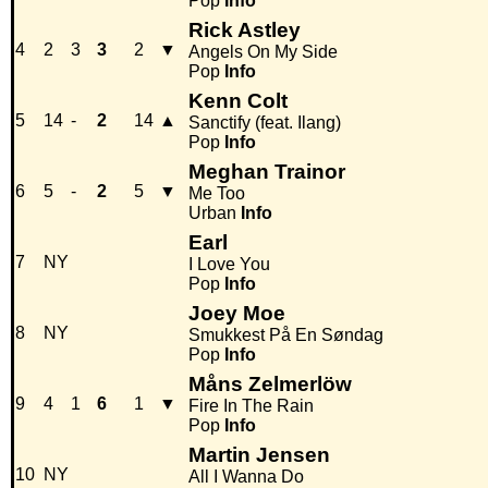
Pop
Info
Rick Astley
4
2
3
3
2
▼
Angels On My Side
Pop
Info
Kenn Colt
5
14
-
2
14
▲
Sanctify (feat. Ilang)
Pop
Info
Meghan Trainor
6
5
-
2
5
▼
Me Too
Urban
Info
Earl
7
NY
I Love You
Pop
Info
Joey Moe
8
NY
Smukkest På En Søndag
Pop
Info
Måns Zelmerlöw
9
4
1
6
1
▼
Fire In The Rain
Pop
Info
Martin Jensen
10
NY
All I Wanna Do