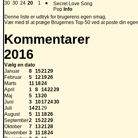
30
30
24
20
1
●
Secret Love Song
Pop
Info
Denne liste er udtryk for brugerens egen smag.
Vær med til at præge Brugernes Top-50 ved at poste din egen hi
Kommentarer
2016
Vælg en dato
Januar
8
15
21
29
Februar
5
12
19
26
Marts
11
18
24
April
1
8
14
22
29
Maj
5
13
20
Juni
3
10
17
24
30
Juli
14
21
29
August
5
11
18
26
September
2
15
22
29
Oktober
7
13
21
28
November
3
11
18
24