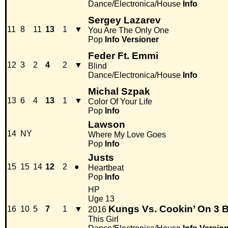
Dance/Electronica/House
Info
Sergey Lazarev
11
8
11
13
1
▼
You Are The Only One
Pop
Info
Versioner
Feder Ft. Emmi
12
3
2
4
2
▼
Blind
Dance/Electronica/House
Info
Michal Szpak
13
6
4
13
1
▼
Color Of Your Life
Pop
Info
Lawson
14
NY
Where My Love Goes
Pop
Info
Justs
15
15
14
12
2
●
Heartbeat
Pop
Info
HP
Uge 13
Kungs Vs. Cookin’ On 3 
16
10
5
7
1
▼
2016
This Girl