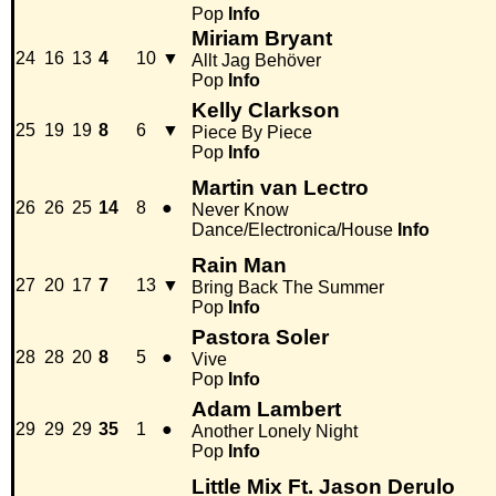
Pop
Info
Miriam Bryant
24
16
13
4
10
▼
Allt Jag Behöver
Pop
Info
Kelly Clarkson
25
19
19
8
6
▼
Piece By Piece
Pop
Info
Martin van Lectro
26
26
25
14
8
●
Never Know
Dance/Electronica/House
Info
Rain Man
27
20
17
7
13
▼
Bring Back The Summer
Pop
Info
Pastora Soler
28
28
20
8
5
●
Vive
Pop
Info
Adam Lambert
29
29
29
35
1
●
Another Lonely Night
Pop
Info
Little Mix Ft. Jason Derulo