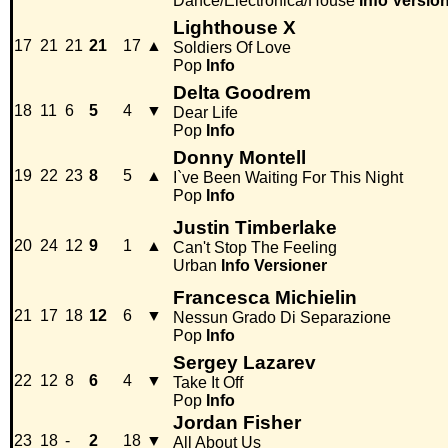
Dance/Electronica/House
Info
Versio
Lighthouse X
17
21
21
21
17
▲
Soldiers Of Love
Pop
Info
Delta Goodrem
18
11
6
5
4
▼
Dear Life
Pop
Info
Donny Montell
19
22
23
8
5
▲
I`ve Been Waiting For This Night
Pop
Info
Justin Timberlake
20
24
12
9
1
▲
Can't Stop The Feeling
Urban
Info
Versioner
Francesca Michielin
21
17
18
12
6
▼
Nessun Grado Di Separazione
Pop
Info
Sergey Lazarev
22
12
8
6
4
▼
Take It Off
Pop
Info
Jordan Fisher
23
18
-
2
18
▼
All About Us