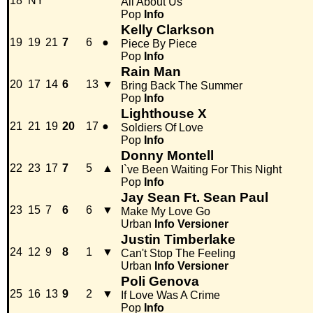
18
NY
All About Us
Pop
Info
Kelly Clarkson
19
19
21
7
6
●
Piece By Piece
Pop
Info
Rain Man
20
17
14
6
13
▼
Bring Back The Summer
Pop
Info
Lighthouse X
21
21
19
20
17
●
Soldiers Of Love
Pop
Info
Donny Montell
22
23
17
7
5
▲
I`ve Been Waiting For This Night
Pop
Info
Jay Sean Ft. Sean Paul
23
15
7
6
6
▼
Make My Love Go
Urban
Info
Versioner
Justin Timberlake
24
12
9
8
1
▼
Can't Stop The Feeling
Urban
Info
Versioner
Poli Genova
25
16
13
9
2
▼
If Love Was A Crime
Pop
Info