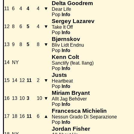
Delta Goodrem
11
6
4
4
4
▼
Dear Life
Pop
Info
Sergey Lazarev
12
8
6
5
4
▼
Take It Off
Pop
Info
Bjørnskov
13
9
8
5
8
▼
Bliv Lidt Endnu
Pop
Info
Kenn Colt
14
NY
Sanctify (feat. Ilang)
Pop
Info
Justs
15
14
12
11
2
▼
Heartbeat
Pop
Info
Miriam Bryant
16
13
10
3
10
▼
Allt Jag Behöver
Pop
Info
Francesca Michielin
17
18
16
11
6
▲
Nessun Grado Di Separazione
Pop
Info
Jordan Fisher