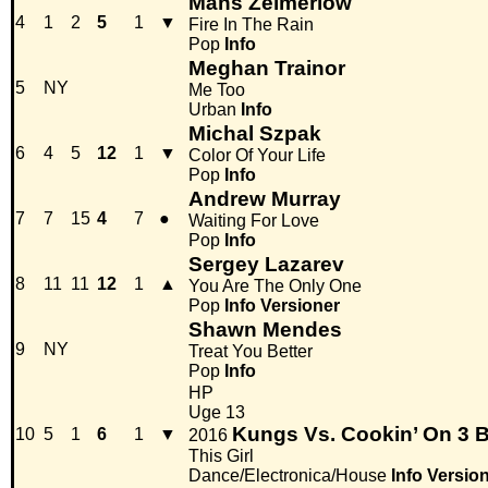
Måns Zelmerlöw
4
1
2
5
1
▼
Fire In The Rain
Pop
Info
Meghan Trainor
5
NY
Me Too
Urban
Info
Michal Szpak
6
4
5
12
1
▼
Color Of Your Life
Pop
Info
Andrew Murray
7
7
15
4
7
●
Waiting For Love
Pop
Info
Sergey Lazarev
8
11
11
12
1
▲
You Are The Only One
Pop
Info
Versioner
Shawn Mendes
9
NY
Treat You Better
Pop
Info
HP
Uge 13
Kungs Vs. Cookin’ On 3 
10
5
1
6
1
▼
2016
This Girl
Dance/Electronica/House
Info
Versio