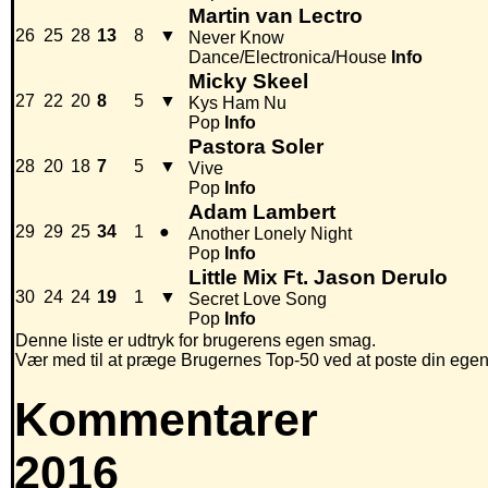
Martin van Lectro
26
25
28
13
8
▼
Never Know
Dance/Electronica/House
Info
Micky Skeel
27
22
20
8
5
▼
Kys Ham Nu
Pop
Info
Pastora Soler
28
20
18
7
5
▼
Vive
Pop
Info
Adam Lambert
29
29
25
34
1
●
Another Lonely Night
Pop
Info
Little Mix Ft. Jason Derulo
30
24
24
19
1
▼
Secret Love Song
Pop
Info
Denne liste er udtryk for brugerens egen smag.
Vær med til at præge Brugernes Top-50 ved at poste din egen hi
Kommentarer
2016