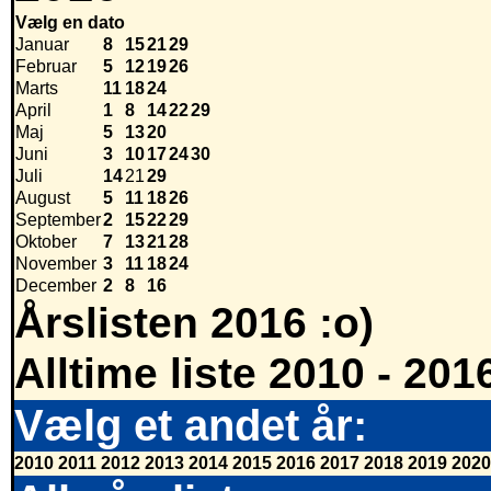
Vælg en dato
Januar
8
15
21
29
Februar
5
12
19
26
Marts
11
18
24
April
1
8
14
22
29
Maj
5
13
20
Juni
3
10
17
24
30
Juli
14
21
29
August
5
11
18
26
September
2
15
22
29
Oktober
7
13
21
28
November
3
11
18
24
December
2
8
16
Årslisten 2016 :o)
Alltime liste 2010 - 201
Vælg et andet år:
2010
2011
2012
2013
2014
2015
2016
2017
2018
2019
2020