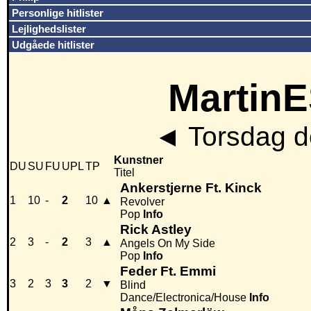
Personlige hitlister
Lejlighedslister
Udgåede hitlister
MartinE
◄
Torsdag de
Kunstner
DU
SU
FU
UPL
TP
Titel
Ankerstjerne Ft. Kinck
1
10
-
2
10
▲
Revolver
Pop
Info
Rick Astley
2
3
-
2
3
▲
Angels On My Side
Pop
Info
Feder Ft. Emmi
3
2
3
3
2
▼
Blind
Dance/Electronica/House
Info