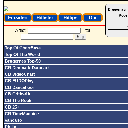
Brugernavn
Kode
Forsiden
Hitlister
Hittips
Om
Artist:
Titel:
Top Of ChartBase
Top Of The World
Brugernes Top-50
CB Denmark-Danmark
CB VideoChart
CB EUROPlay
CB Dancefloor
CB Critic-Alt
CB The Rock
CB 25+
CB TimeMachine
vancairo
Philip