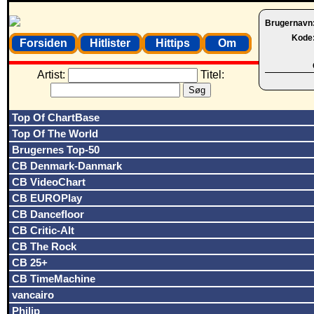
Brugernavn
Kode
Forsiden
Hitlister
Hittips
Om
Artist:
Titel:
Top Of ChartBase
Top Of The World
Brugernes Top-50
CB Denmark-Danmark
CB VideoChart
CB EUROPlay
CB Dancefloor
CB Critic-Alt
CB The Rock
CB 25+
CB TimeMachine
vancairo
Philip