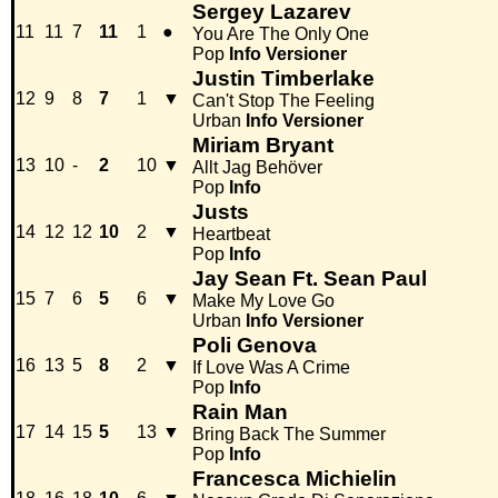
Sergey Lazarev
11
11
7
11
1
●
You Are The Only One
Pop
Info
Versioner
Justin Timberlake
12
9
8
7
1
▼
Can't Stop The Feeling
Urban
Info
Versioner
Miriam Bryant
13
10
-
2
10
▼
Allt Jag Behöver
Pop
Info
Justs
14
12
12
10
2
▼
Heartbeat
Pop
Info
Jay Sean Ft. Sean Paul
15
7
6
5
6
▼
Make My Love Go
Urban
Info
Versioner
Poli Genova
16
13
5
8
2
▼
If Love Was A Crime
Pop
Info
Rain Man
17
14
15
5
13
▼
Bring Back The Summer
Pop
Info
Francesca Michielin