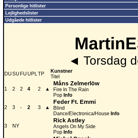
Personlige hitlister
Lejlighedslister
Udgåede hitlister
MartinE
◄
Torsdag de
Kunstner
DU
SU
FU
UPL
TP
Titel
Måns Zelmerlöw
1
2
2
4
2
▲
Fire In The Rain
Pop
Info
Feder Ft. Emmi
2
3
-
2
3
▲
Blind
Dance/Electronica/House
Info
Rick Astley
3
NY
Angels On My Side
Pop
Info