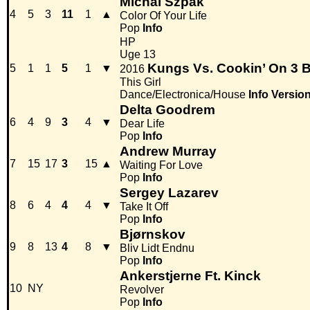
Michal Szpak
4
5
3
11
1
▲
Color Of Your Life
Pop
Info
HP
Uge 13
Kungs Vs. Cookin’ On 3 
5
1
1
5
1
▼
2016
This Girl
Dance/Electronica/House
Info
Versio
Delta Goodrem
6
4
9
3
4
▼
Dear Life
Pop
Info
Andrew Murray
7
15
17
3
15
▲
Waiting For Love
Pop
Info
Sergey Lazarev
8
6
4
4
4
▼
Take It Off
Pop
Info
Bjørnskov
9
8
13
4
8
▼
Bliv Lidt Endnu
Pop
Info
Ankerstjerne Ft. Kinck
10
NY
Revolver
Pop
Info