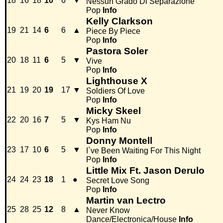
18
16
18
10
6
▼
Nessun Grado Di Separazione
Pop
Info
Kelly Clarkson
19
21
14
6
6
▲
Piece By Piece
Pop
Info
Pastora Soler
20
18
11
6
5
▼
Vive
Pop
Info
Lighthouse X
21
19
20
19
17
▼
Soldiers Of Love
Pop
Info
Micky Skeel
22
20
16
7
5
▼
Kys Ham Nu
Pop
Info
Donny Montell
23
17
10
6
5
▼
I`ve Been Waiting For This Night
Pop
Info
Little Mix Ft. Jason Derulo
24
24
23
18
1
●
Secret Love Song
Pop
Info
Martin van Lectro
25
28
25
12
8
▲
Never Know
Dance/Electronica/House
Info