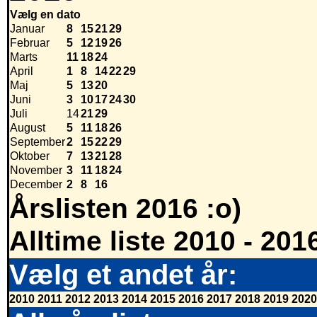
Vælg en dato
Januar
8
15
21
29
Februar
5
12
19
26
Marts
11
18
24
April
1
8
14
22
29
Maj
5
13
20
Juni
3
10
17
24
30
Juli
14
21
29
August
5
11
18
26
September
2
15
22
29
Oktober
7
13
21
28
November
3
11
18
24
December
2
8
16
Årslisten 2016 :o)
Alltime liste 2010 - 201
Vælg et andet år:
2010
2011
2012
2013
2014
2015
2016
2017
2018
2019
2020