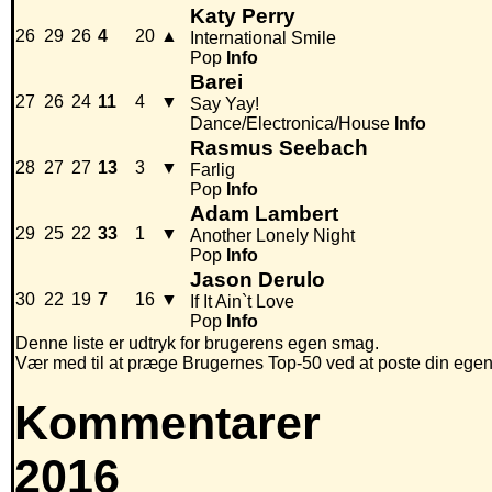
Katy Perry
26
29
26
4
20
▲
International Smile
Pop
Info
Barei
27
26
24
11
4
▼
Say Yay!
Dance/Electronica/House
Info
Rasmus Seebach
28
27
27
13
3
▼
Farlig
Pop
Info
Adam Lambert
29
25
22
33
1
▼
Another Lonely Night
Pop
Info
Jason Derulo
30
22
19
7
16
▼
If It Ain`t Love
Pop
Info
Denne liste er udtryk for brugerens egen smag.
Vær med til at præge Brugernes Top-50 ved at poste din egen hi
Kommentarer
2016