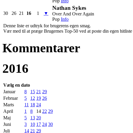
Pop
Info
Nathan Sykes
30
26
21
16
1
▼
Over And Over Again
Pop
Info
Denne liste er udtryk for brugerens egen smag.
Vær med til at præge Brugernes Top-50 ved at poste din egen hitliste h
Kommentarer
2016
Vælg en dato
Januar
8
15
21
29
Februar
5
12
19
26
Marts
11
18
24
April
1
8
14
22
29
Maj
5
13
20
Juni
3
10
17
24
30
Juli
14
21
29