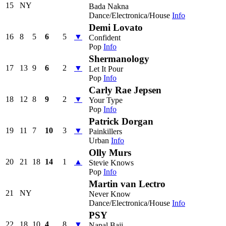
15
NY
Bada Nakna
Dance/Electronica/House
Info
Demi Lovato
16
8
5
6
5
▼
Confident
Pop
Info
Shermanology
17
13
9
6
2
▼
Let It Pour
Pop
Info
Carly Rae Jepsen
18
12
8
9
2
▼
Your Type
Pop
Info
Patrick Dorgan
19
11
7
10
3
▼
Painkillers
Urban
Info
Olly Murs
20
21
18
14
1
▲
Stevie Knows
Pop
Info
Martin van Lectro
21
NY
Never Know
Dance/Electronica/House
Info
PSY
22
18
10
4
8
▼
Napal Baji