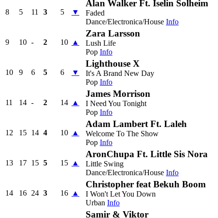
Alan Walker Ft. Iselin Solheim
8
5
11
3
5
▼
Faded
Dance/Electronica/House
Info
Zara Larsson
9
10
-
2
10
▲
Lush Life
Pop
Info
Lighthouse X
10
9
6
5
6
▼
It's A Brand New Day
Pop
Info
James Morrison
11
14
-
2
14
▲
I Need You Tonight
Pop
Info
Adam Lambert Ft. Laleh
12
15
14
4
10
▲
Welcome To The Show
Pop
Info
AronChupa Ft. Little Sis Nora
13
17
15
5
15
▲
Little Swing
Dance/Electronica/House
Info
Christopher feat Bekuh Boom
14
16
24
3
16
▲
I Won't Let You Down
Urban
Info
Samir & Viktor