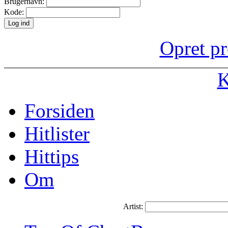
Brugernavn:
Kode:
Opret pr
K
Forsiden
Hitlister
Hittips
Om
Artist: