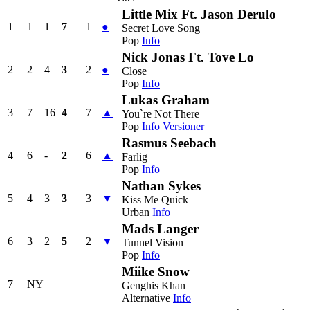
Little Mix Ft. Jason Derulo
1
1
1
7
1
●
Secret Love Song
Pop
Info
Nick Jonas Ft. Tove Lo
2
2
4
3
2
●
Close
Pop
Info
Lukas Graham
3
7
16
4
7
▲
You`re Not There
Pop
Info
Versioner
Rasmus Seebach
4
6
-
2
6
▲
Farlig
Pop
Info
Nathan Sykes
5
4
3
3
3
▼
Kiss Me Quick
Urban
Info
Mads Langer
6
3
2
5
2
▼
Tunnel Vision
Pop
Info
Miike Snow
7
NY
Genghis Khan
Alternative
Info