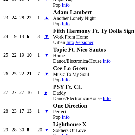
Pop
Info
Adam Lambert
23
24
28
22
1
▲
Another Lonely Night
Pop
Info
Fifth Harmony Ft. Ty Dolla $ign
24
19
13
6
8
▼
Work From Home
Urban
Info
Versioner
Topic Ft. Nico Santos
25
22
19
10
1
▼
Home
Dance/Electronica/House
Info
Cee-Lo Green
26
25
22
21
7
▼
Music To My Soul
Pop
Info
PSY Ft. CL
27
27
27
16
1
●
Daddy
Dance/Electronica/House
Info
One Direction
28
23
17
13
1
▼
Perfect
Pop
Info
Lighthouse X
29
28
30
8
20
▼
Soldiers Of Love