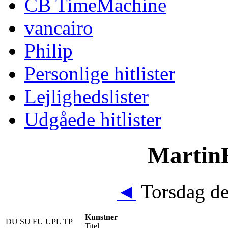
CB TimeMachine
vancairo
Philip
Personlige hitlister
Lejlighedslister
Udgåede hitlister
MartinE
◄
Torsdag de
Kunstner
DU
SU
FU
UPL
TP
Titel