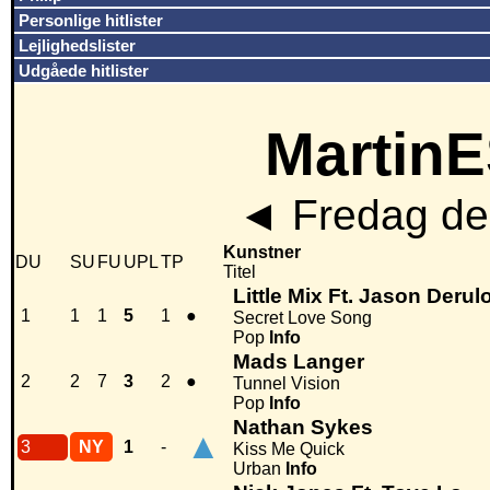
Personlige hitlister
Lejlighedslister
Udgåede hitlister
MartinE
◄
Fredag den
Kunstner
DU
SU
FU
UPL
TP
Titel
Little Mix Ft. Jason Derul
1
1
1
5
1
●
Secret Love Song
Pop
Info
Mads Langer
2
2
7
3
2
●
Tunnel Vision
Pop
Info
Nathan Sykes
▲
3
NY
1
-
Kiss Me Quick
Urban
Info