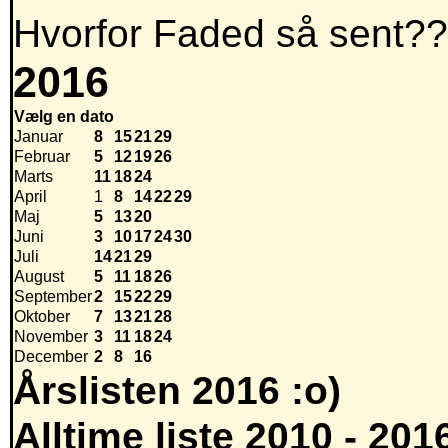
Hvorfor Faded så sent?
2016
Vælg en dato
Januar
8
15
21
29
Februar
5
12
19
26
Marts
11
18
24
April
1
8
14
22
29
Maj
5
13
20
Juni
3
10
17
24
30
Juli
14
21
29
August
5
11
18
26
September
2
15
22
29
Oktober
7
13
21
28
November
3
11
18
24
December
2
8
16
Årslisten 2016 :o)
Alltime liste 2010 - 201