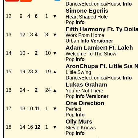
Dance/Electronica/House
Info
Simone Egeriis
12
9
4
6
1
▼
Heart Shaped Hole
Pop
Info
Fifth Harmony Ft. Ty Doll
13
12
13
4
8
▼
Work From Home
Urban
Info
Versioner
Adam Lambert Ft. Laleh
14
10
-
2
10
▼
Welcome To The Show
Pop
Info
AronChupa Ft. Little Sis 
15
19
23
3
19
▲
Little Swing
Dance/Electronica/House
Info
Lukas Graham
16
24
-
2
24
▲
You`re Not There
Pop
Info
Versioner
One Direction
17
13
10
11
1
▼
Perfect
Pop
Info
Olly Murs
18
14
16
12
1
▼
Stevie Knows
Pop
Info