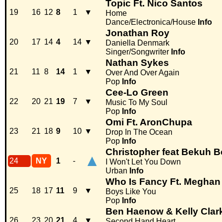
Topic Ft. Nico Santos
19
16
12
8
1
▼
Home
Dance/Electronica/House
Info
Jonathan Roy
20
17
14
4
14
▼
Daniella Denmark
Singer/Songwriter
Info
Nathan Sykes
21
11
8
14
1
▼
Over And Over Again
Pop
Info
Cee-Lo Green
22
20
21
19
7
▼
Music To My Soul
Pop
Info
Omi Ft. AronChupa
23
21
18
9
10
▼
Drop In The Ocean
Pop
Info
Christopher feat Bekuh 
▲
24
NY
1
-
I Won't Let You Down
Urban
Info
Who Is Fancy Ft. Meghan 
25
18
17
11
9
▼
Boys Like You
Pop
Info
Ben Haenow & Kelly Clar
26
23
20
21
4
▼
Second Hand Heart