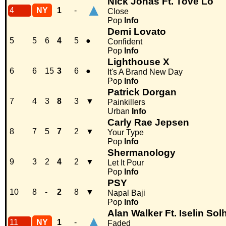
Nick Jonas Ft. Tove Lo
▲
4
NY
1
-
Close
Pop
Info
Demi Lovato
5
5
6
4
5
●
Confident
Pop
Info
Lighthouse X
6
6
15
3
6
●
It's A Brand New Day
Pop
Info
Patrick Dorgan
7
4
3
8
3
▼
Painkillers
Urban
Info
Carly Rae Jepsen
8
7
5
7
2
▼
Your Type
Pop
Info
Shermanology
9
3
2
4
2
▼
Let It Pour
Pop
Info
PSY
10
8
-
2
8
▼
Napal Baji
Pop
Info
Alan Walker Ft. Iselin Sol
▲
11
NY
1
-
Faded