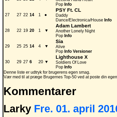
Pop
Info
PSY Ft. CL
27
27
22
14
1
●
Daddy
Dance/Electronica/House
Info
Adam Lambert
28
22
19
20
1
▼
Another Lonely Night
Pop
Info
Sia
29
25
25
14
4
▼
Alive
Pop
Info
Versioner
Lighthouse X
30
29
27
6
20
▼
Soldiers Of Love
Pop
Info
Denne liste er udtryk for brugerens egen smag.
Vær med til at præge Brugernes Top-50 ved at poste din egen hi
Kommentarer
Larky
Fre. 01. april 201