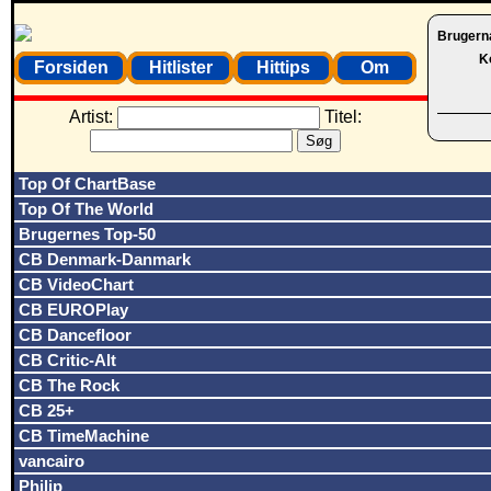
Brugern
K
Forsiden
Hitlister
Hittips
Om
Artist:
Titel:
Top Of ChartBase
Top Of The World
Brugernes Top-50
CB Denmark-Danmark
CB VideoChart
CB EUROPlay
CB Dancefloor
CB Critic-Alt
CB The Rock
CB 25+
CB TimeMachine
vancairo
Philip