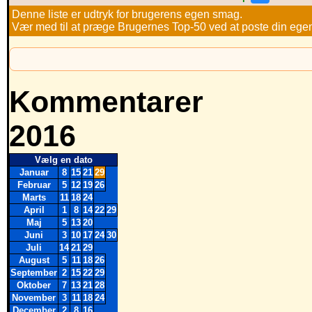
Denne liste er udtryk for brugerens egen smag.
Vær med til at præge Brugernes Top-50 ved at poste din egen h
Kommentarer
2016
Vælg en dato
Januar
8
15
21
29
Februar
5
12
19
26
Marts
11
18
24
April
1
8
14
22
29
Maj
5
13
20
Juni
3
10
17
24
30
Juli
14
21
29
August
5
11
18
26
September
2
15
22
29
Oktober
7
13
21
28
November
3
11
18
24
December
2
8
16