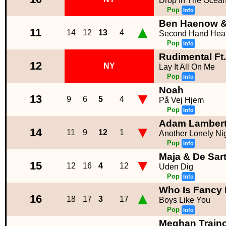
Drop In The Ocea
Pop
Info
Ben Haenow & 
▲
11
14
12
13
4
Second Hand Hear
Pop
Info
Rudimental Ft
12
NY
Lay It All On Me
Pop
Info
Noah
▼
13
9
6
5
4
På Vej Hjem
Pop
Info
Adam Lamber
▼
14
11
9
12
1
Another Lonely Ni
Pop
Info
Maja & De Sar
▼
15
12
16
4
12
Uden Dig
Pop
Info
Who Is Fancy 
▲
16
18
17
3
17
Boys Like You
Pop
Info
Meghan Train