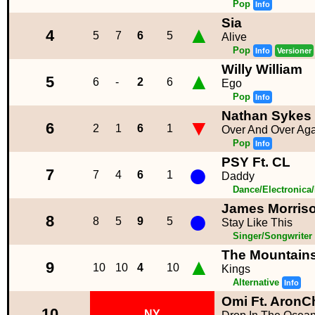
Pop
Info
Sia
▲
4
5
7
6
5
Alive
Pop
Info
Versioner
Willy William
▲
5
6
-
2
6
Ego
Pop
Info
Nathan Sykes
▼
6
2
1
6
1
Over And Over Ag
Pop
Info
PSY Ft. CL
●
7
7
4
6
1
Daddy
Dance/Electronica
James Morris
●
8
8
5
9
5
Stay Like This
Singer/Songwriter
The Mountain
▲
9
10
10
4
10
Kings
Alternative
Info
Omi Ft. Aron
10
NY