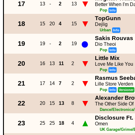
▼
17
13
-
2
13
Better When I'm D
Pop
Info
TopGunn
▼
18
15
20
4
15
Dejlig
Urban
Info
Sakis Rouvas
●
19
19
-
2
19
Dio Theoi
Pop
Info
Little Mix
▼
20
16
13
11
2
Love Me Like You
Pop
Info
Rasmus Seeb
▼
21
17
14
7
2
Lille Store Verden
Pop
Info
Versioner
Alexander Brow
▼
22
20
15
13
8
The Other Side Of
Dance/Electronica
Disclosure Ft
▲
23
25
25
18
4
Omen
UK Garage/Grime/B