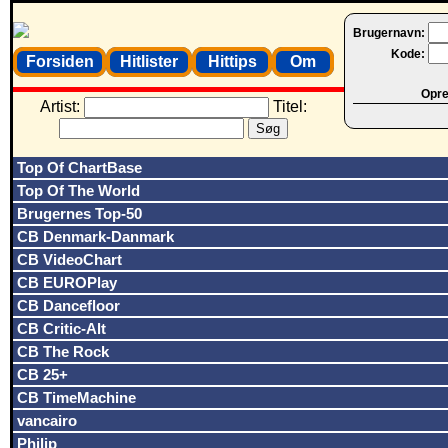
Brugernavn:
Kode:
Forsiden
Hitlister
Hittips
Om
Opret
Artist:
Titel:
Top Of ChartBase
Top Of The World
Brugernes Top-50
CB Denmark-Danmark
CB VideoChart
CB EUROPlay
CB Dancefloor
CB Critic-Alt
CB The Rock
CB 25+
CB TimeMachine
vancairo
Philip