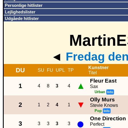
Personlige hitlister
Lejlighedslister
Udgåede hitlister
MartinE
◄
Fredag den
Kunstner
DU
SU
FU
UPL
TP
Titel
Fleur East
▲
1
4
8
3
4
Sax
Urban
Info
Olly Murs
▼
2
1
2
4
1
Stevie Knows
Pop
Info
One Direction
●
3
3
3
3
3
Perfect