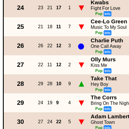
Kwabs
▼
24
23
21
17
1
Fight For Love
Pop
Info
Cee-Lo Green
▼
25
21
18
11
7
Music To My Soul
Pop
Info
Charlie Puth
●
26
26
22
12
3
One Call Away
Pop
Info
Olly Murs
▼
27
22
11
12
2
Kiss Me
Pop
Info
Take That
▲
28
29
28
10
9
Hey Boy
Pop
Info
The Corrs
▼
29
24
19
9
4
Bring On The Nigh
Pop
Info
Adam Lamber
▼
30
27
24
22
5
Ghost Town
Pop
Info