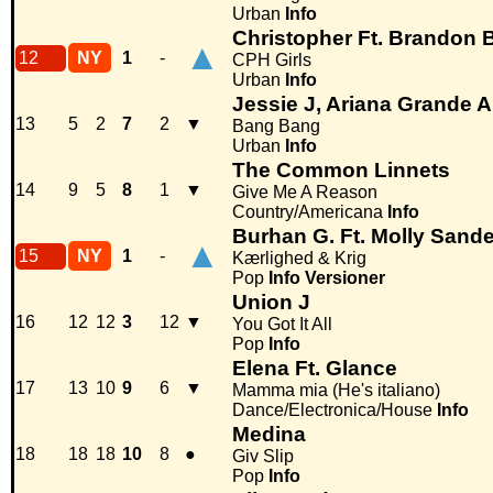
Urban
Info
Christopher Ft. Brandon 
▲
12
NY
1
-
CPH Girls
Urban
Info
Jessie J, Ariana Grande A
13
5
2
7
2
▼
Bang Bang
Urban
Info
The Common Linnets
14
9
5
8
1
▼
Give Me A Reason
Country/Americana
Info
Burhan G. Ft. Molly Sand
▲
15
NY
1
-
Kærlighed & Krig
Pop
Info
Versioner
Union J
16
12
12
3
12
▼
You Got It All
Pop
Info
Elena Ft. Glance
17
13
10
9
6
▼
Mamma mia (He's italiano)
Dance/Electronica/House
Info
Medina
18
18
18
10
8
●
Giv Slip
Pop
Info