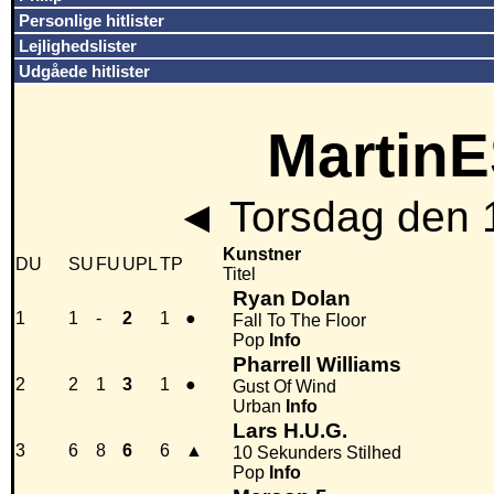
Personlige hitlister
Lejlighedslister
Udgåede hitlister
MartinE
◄
Torsdag den 
Kunstner
DU
SU
FU
UPL
TP
Titel
Ryan Dolan
1
1
-
2
1
●
Fall To The Floor
Pop
Info
Pharrell Williams
2
2
1
3
1
●
Gust Of Wind
Urban
Info
Lars H.U.G.
3
6
8
6
6
▲
10 Sekunders Stilhed
Pop
Info