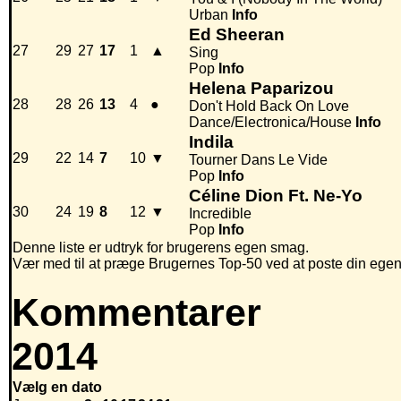
Urban
Info
Ed Sheeran
27
29
27
17
1
▲
Sing
Pop
Info
Helena Paparizou
28
28
26
13
4
●
Don't Hold Back On Love
Dance/Electronica/House
Info
Indila
29
22
14
7
10
▼
Tourner Dans Le Vide
Pop
Info
Céline Dion Ft. Ne-Yo
30
24
19
8
12
▼
Incredible
Pop
Info
Denne liste er udtryk for brugerens egen smag.
Vær med til at præge Brugernes Top-50 ved at poste din egen hi
Kommentarer
2014
Vælg en dato