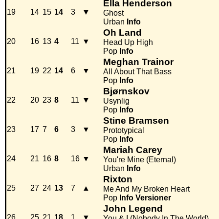
Ella Henderson
19
14
15
14
3
▼
Ghost
Urban
Info
Oh Land
20
16
13
4
11
▼
Head Up High
Pop
Info
Meghan Trainor
21
19
22
14
6
▼
All About That Bass
Pop
Info
Bjørnskov
22
20
23
8
11
▼
Usynlig
Pop
Info
Stine Bramsen
23
17
7
6
3
▼
Prototypical
Pop
Info
Mariah Carey
24
21
16
8
16
▼
You're Mine (Eternal)
Urban
Info
Rixton
25
27
24
13
7
▲
Me And My Broken Heart
Pop
Info
Versioner
John Legend
26
25
21
18
1
▼
You & I (Nobody In The World)