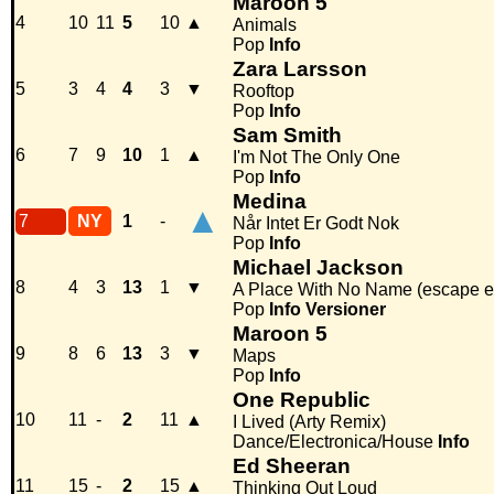
Maroon 5
4
10
11
5
10
▲
Animals
Pop
Info
Zara Larsson
5
3
4
4
3
▼
Rooftop
Pop
Info
Sam Smith
6
7
9
10
1
▲
I'm Not The Only One
Pop
Info
Medina
▲
7
NY
1
-
Når Intet Er Godt Nok
Pop
Info
Michael Jackson
8
4
3
13
1
▼
A Place With No Name (escape ed
Pop
Info
Versioner
Maroon 5
9
8
6
13
3
▼
Maps
Pop
Info
One Republic
10
11
-
2
11
▲
I Lived (Arty Remix)
Dance/Electronica/House
Info
Ed Sheeran
11
15
-
2
15
▲
Thinking Out Loud