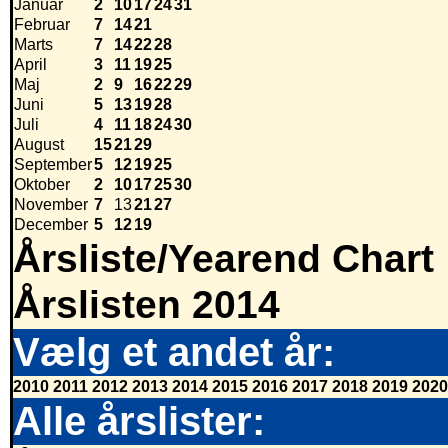
Januar
2
10
17
24
31
Februar
7
14
21
Marts
7
14
22
28
April
3
11
19
25
Maj
2
9
16
22
29
Juni
5
13
19
28
Juli
4
11
18
24
30
August
15
21
29
September
5
12
19
25
Oktober
2
10
17
25
30
November
7
13
21
27
December
5
12
19
Årsliste/Yearend Chart
Årslisten 2014
Vælg et andet år:
2010
2011
2012
2013
2014
2015
2016
2017
2018
2019
2020
Alle årslister: