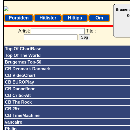
Brugern
K
Forsiden
Hitlister
Hittips
Om
Artist:
Titel:
Top Of ChartBase
Top Of The World
Brugernes Top-50
CB Denmark-Danmark
CB VideoChart
CB EUROPlay
CB Dancefloor
CB Critic-Alt
CB The Rock
CB 25+
CB TimeMachine
vancairo
Philip