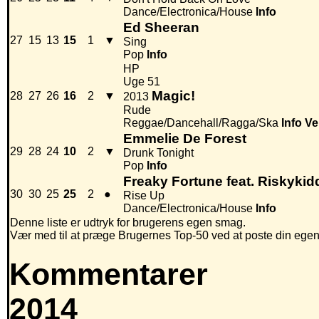
Dance/Electronica/House
Info
Ed Sheeran
27
15
13
15
1
▼
Sing
Pop
Info
HP
Uge 51
Magic!
28
27
26
16
2
▼
2013
Rude
Reggae/Dancehall/Ragga/Ska
Info
Ve
Emmelie De Forest
29
28
24
10
2
▼
Drunk Tonight
Pop
Info
Freaky Fortune feat. Riskykid
30
30
25
25
2
●
Rise Up
Dance/Electronica/House
Info
Denne liste er udtryk for brugerens egen smag.
Vær med til at præge Brugernes Top-50 ved at poste din egen hi
Kommentarer
2014