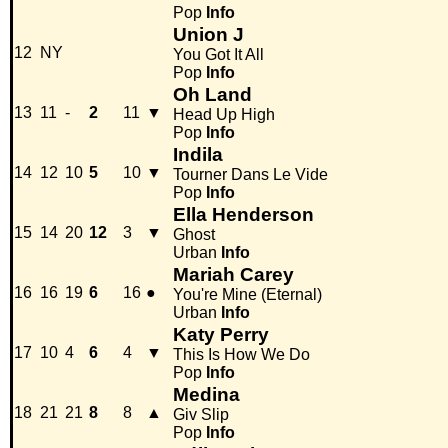
Pop
Info
Union J
12
NY
You Got It All
Pop
Info
Oh Land
13
11
-
2
11
▼
Head Up High
Pop
Info
Indila
14
12
10
5
10
▼
Tourner Dans Le Vide
Pop
Info
Ella Henderson
15
14
20
12
3
▼
Ghost
Urban
Info
Mariah Carey
16
16
19
6
16
●
You're Mine (Eternal)
Urban
Info
Katy Perry
17
10
4
6
4
▼
This Is How We Do
Pop
Info
Medina
18
21
21
8
8
▲
Giv Slip
Pop
Info