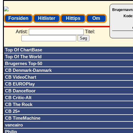
Brugernavn
Kode
Forsiden
Hitlister
Hittips
Om
Artist:
Titel:
Top Of ChartBase
Top Of The World
Brugernes Top-50
CB Denmark-Danmark
CB VideoChart
CB EUROPlay
CB Dancefloor
CB Critic-Alt
CB The Rock
CB 25+
CB TimeMachine
vancairo
Philip