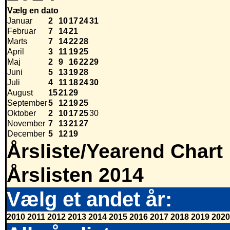
Vælg en dato
Januar
2
10
17
24
31
Februar
7
14
21
Marts
7
14
22
28
April
3
11
19
25
Maj
2
9
16
22
29
Juni
5
13
19
28
Juli
4
11
18
24
30
August
15
21
29
September
5
12
19
25
Oktober
2
10
17
25
30
November
7
13
21
27
December
5
12
19
Årsliste/Yearend Chart
Årslisten 2014
Vælg et andet år:
2010
2011
2012
2013
2014
2015
2016
2017
2018
2019
2020