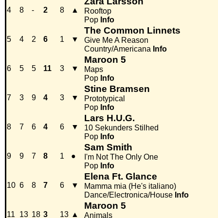
Zara Larsson
4
8
-
2
8
▲
Rooftop
Pop
Info
The Common Linnets
5
4
2
6
1
▼
Give Me A Reason
Country/Americana
Info
Maroon 5
6
5
5
11
3
▼
Maps
Pop
Info
Stine Bramsen
7
3
9
4
3
▼
Prototypical
Pop
Info
Lars H.U.G.
8
7
6
4
6
▼
10 Sekunders Stilhed
Pop
Info
Sam Smith
9
9
7
8
1
●
I'm Not The Only One
Pop
Info
Elena Ft. Glance
10
6
8
7
6
▼
Mamma mia (He's italiano)
Dance/Electronica/House
Info
Maroon 5
11
13
18
3
13
▲
Animals