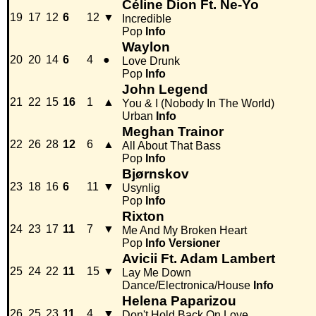
Céline Dion Ft. Ne-Yo
19
17
12
6
12
▼
Incredible
Pop
Info
Waylon
20
20
14
6
4
●
Love Drunk
Pop
Info
John Legend
21
22
15
16
1
▲
You & I (Nobody In The World)
Urban
Info
Meghan Trainor
22
26
28
12
6
▲
All About That Bass
Pop
Info
Bjørnskov
23
18
16
6
11
▼
Usynlig
Pop
Info
Rixton
24
23
17
11
7
▼
Me And My Broken Heart
Pop
Info
Versioner
Avicii Ft. Adam Lambert
25
24
22
11
15
▼
Lay Me Down
Dance/Electronica/House
Info
Helena Paparizou
26
25
23
11
4
▼
Don't Hold Back On Love