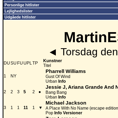
Personlige hitlister
Lejlighedslister
Udgåede hitlister
MartinE
◄
Torsdag den
Kunstner
DU
SU
FU
UPL
TP
Titel
Pharrell Williams
1
NY
Gust Of Wind
Urban
Info
Jessie J, Ariana Grande And N
2
2
3
5
2
●
Bang Bang
Urban
Info
Michael Jackson
3
1
1
11
1
▼
A Place With No Name (escape edition
Pop
Info
Versioner