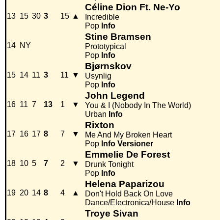
Céline Dion Ft. Ne-Yo
13
15
30
3
15
▲
Incredible
Pop
Info
Stine Bramsen
14
NY
Prototypical
Pop
Info
Bjørnskov
15
14
11
3
11
▼
Usynlig
Pop
Info
John Legend
16
11
7
13
1
▼
You & I (Nobody In The World)
Urban
Info
Rixton
17
16
17
8
7
▼
Me And My Broken Heart
Pop
Info
Versioner
Emmelie De Forest
18
10
5
7
2
▼
Drunk Tonight
Pop
Info
Helena Paparizou
19
20
14
8
4
▲
Don't Hold Back On Love
Dance/Electronica/House
Info
Troye Sivan