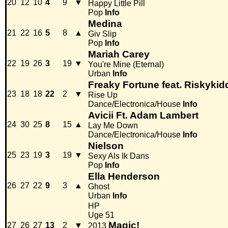
20
12
10
4
9
▼
Happy Little Pill
Pop
Info
Medina
21
22
16
5
8
▲
Giv Slip
Pop
Info
Mariah Carey
22
19
26
3
19
▼
You're Mine (Eternal)
Urban
Info
Freaky Fortune feat. Riskykid
23
18
18
22
2
▼
Rise Up
Dance/Electronica/House
Info
Avicii Ft. Adam Lambert
24
30
25
8
15
▲
Lay Me Down
Dance/Electronica/House
Info
Nielson
25
23
19
3
19
▼
Sexy Als Ik Dans
Pop
Info
Ella Henderson
26
27
22
9
3
▲
Ghost
Urban
Info
HP
Uge 51
Magic!
27
26
27
13
2
▼
2013