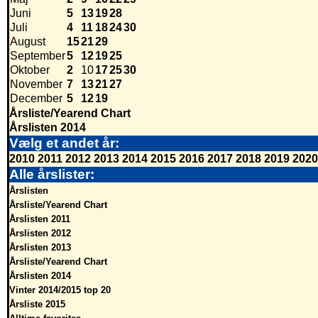
Juni
5
13
19
28
Juli
4
11
18
24
30
August
15
21
29
September
5
12
19
25
Oktober
2
10
17
25
30
November
7
13
21
27
December
5
12
19
Årsliste/Yearend Chart
Årslisten 2014
Vælg et andet år:
2010
2011
2012
2013
2014
2015
2016
2017
2018
2019
2020
Alle årslister:
Årslisten
Årsliste/Yearend Chart
Årslisten 2011
Årslisten 2012
Årslisten 2013
Årsliste/Yearend Chart
Årslisten 2014
Vinter 2014/2015 top 20
Årsliste 2015