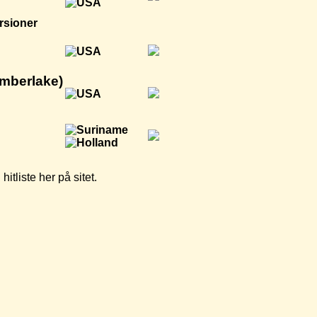
rsioner
imberlake)
tliste her på sitet.