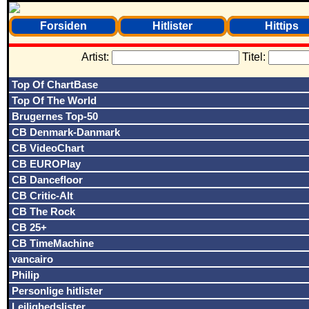
Forsiden
Hitlister
Hittips
Artist:
Titel:
Top Of ChartBase
Top Of The World
Brugernes Top-50
CB Denmark-Danmark
CB VideoChart
CB EUROPlay
CB Dancefloor
CB Critic-Alt
CB The Rock
CB 25+
CB TimeMachine
vancairo
Philip
Personlige hitlister
Lejlighedslister