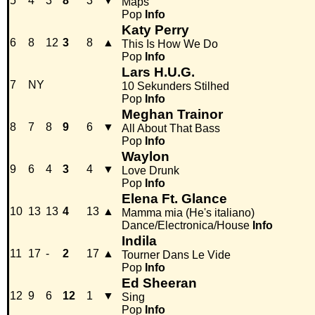
5
4
3
8
3
▼
Maps
Pop
Info
Katy Perry
6
8
12
3
8
▲
This Is How We Do
Pop
Info
Lars H.U.G.
7
NY
10 Sekunders Stilhed
Pop
Info
Meghan Trainor
8
7
8
9
6
▼
All About That Bass
Pop
Info
Waylon
9
6
4
3
4
▼
Love Drunk
Pop
Info
Elena Ft. Glance
10
13
13
4
13
▲
Mamma mia (He's italiano)
Dance/Electronica/House
Info
Indila
11
17
-
2
17
▲
Tourner Dans Le Vide
Pop
Info
Ed Sheeran
12
9
6
12
1
▼
Sing
Pop
Info