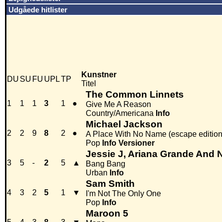
Udgåede hitlister
Kunstner
DU
SU
FU
UPL
TP
Titel
The Common Linnets
1
1
1
3
1
●
Give Me A Reason
Country/Americana
Info
Michael Jackson
2
2
9
8
2
●
A Place With No Name (escape edition
Pop
Info
Versioner
Jessie J, Ariana Grande And N
3
5
-
2
5
▲
Bang Bang
Urban
Info
Sam Smith
4
3
2
5
1
▼
I'm Not The Only One
Pop
Info
Maroon 5