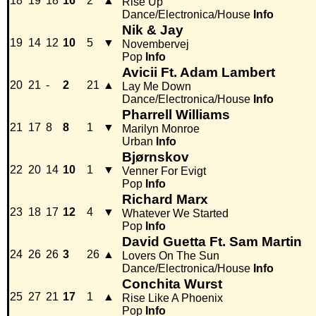
18
19
18
16
2
▲
Rise Up
Dance/Electronica/House
Info
Nik & Jay
19
14
12
10
5
▼
Novembervej
Pop
Info
Avicii Ft. Adam Lambert
20
21
-
2
21
▲
Lay Me Down
Dance/Electronica/House
Info
Pharrell Williams
21
17
8
8
1
▼
Marilyn Monroe
Urban
Info
Bjørnskov
22
20
14
10
1
▼
Venner For Evigt
Pop
Info
Richard Marx
23
18
17
12
4
▼
Whatever We Started
Pop
Info
David Guetta Ft. Sam Martin
24
26
26
3
26
▲
Lovers On The Sun
Dance/Electronica/House
Info
Conchita Wurst
25
27
21
17
1
▲
Rise Like A Phoenix
Pop
Info