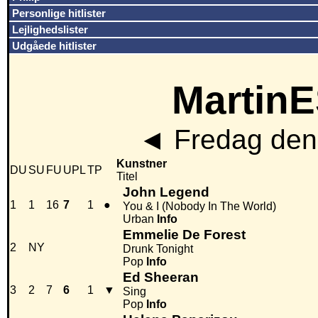
Personlige hitlister
Lejlighedslister
Udgåede hitlister
MartinE
◄
Fredag den
Kunstner
DU
SU
FU
UPL
TP
Titel
John Legend
1
1
16
7
1
●
You & I (Nobody In The World)
Urban
Info
Emmelie De Forest
2
NY
Drunk Tonight
Pop
Info
Ed Sheeran
3
2
7
6
1
▼
Sing
Pop
Info