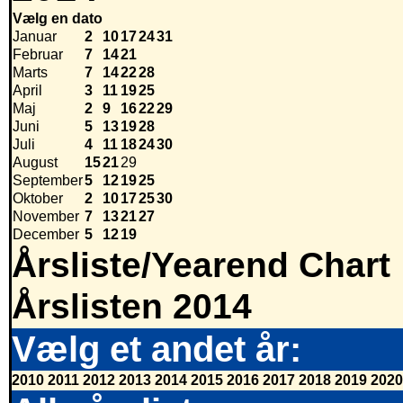
Vælg en dato
Januar
2
10
17
24
31
Februar
7
14
21
Marts
7
14
22
28
April
3
11
19
25
Maj
2
9
16
22
29
Juni
5
13
19
28
Juli
4
11
18
24
30
August
15
21
29
September
5
12
19
25
Oktober
2
10
17
25
30
November
7
13
21
27
December
5
12
19
Årsliste/Yearend Chart
Årslisten 2014
Vælg et andet år:
2010
2011
2012
2013
2014
2015
2016
2017
2018
2019
2020