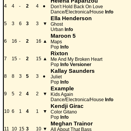
Helena Paparizou
4
4
-
2
4
●
Don't Hold Back On Love
Dance/Electronica/House
Info
Ella Henderson
5
3
6
3
3
▼
Ghost
Urban
Info
Maroon 5
6
16
-
2
16
▲
Maps
Pop
Info
Rixton
7
15
-
2
15
▲
Me And My Broken Heart
Pop
Info
Versioner
Kallay Saunders
8
8
3
5
3
●
Juliet
Pop
Info
Example
9
5
2
4
2
▼
Kids Again
Dance/Electronica/House
Info
Kendji Girac
10
6
1
4
1
▼
Color Gitano
Pop
Info
Meghan Trainor
11
10
15
3
10
▼
All About That Bass