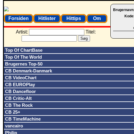
Brugernavn
Kode
Forsiden
Hitlister
Hittips
Om
Artist:
Titel:
Top Of ChartBase
Top Of The World
Brugernes Top-50
CB Denmark-Danmark
CB VideoChart
CB EUROPlay
CB Dancefloor
CB Critic-Alt
CB The Rock
CB 25+
CB TimeMachine
vancairo
Philip