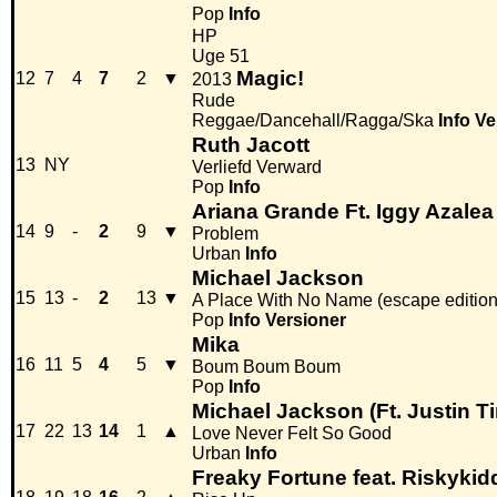
Pop
Info
HP
Uge 51
Magic!
12
7
4
7
2
▼
2013
Rude
Reggae/Dancehall/Ragga/Ska
Info
Ve
Ruth Jacott
13
NY
Verliefd Verward
Pop
Info
Ariana Grande Ft. Iggy Azalea
14
9
-
2
9
▼
Problem
Urban
Info
Michael Jackson
15
13
-
2
13
▼
A Place With No Name (escape edition
Pop
Info
Versioner
Mika
16
11
5
4
5
▼
Boum Boum Boum
Pop
Info
Michael Jackson (Ft. Justin T
17
22
13
14
1
▲
Love Never Felt So Good
Urban
Info
Freaky Fortune feat. Riskykid