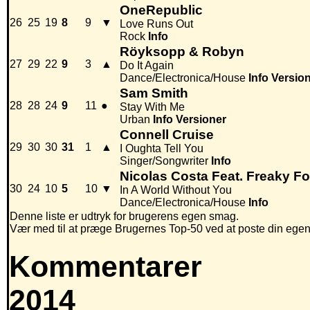
OneRepublic
26
25
19
8
9
▼
Love Runs Out
Rock
Info
Röyksopp & Robyn
27
29
22
9
3
▲
Do It Again
Dance/Electronica/House
Info
Versio
Sam Smith
28
28
24
9
11
●
Stay With Me
Urban
Info
Versioner
Connell Cruise
29
30
30
31
1
▲
I Oughta Tell You
Singer/Songwriter
Info
Nicolas Costa Feat. Freaky F
30
24
10
5
10
▼
In A World Without You
Dance/Electronica/House
Info
Denne liste er udtryk for brugerens egen smag.
Vær med til at præge Brugernes Top-50 ved at poste din egen hi
Kommentarer
2014