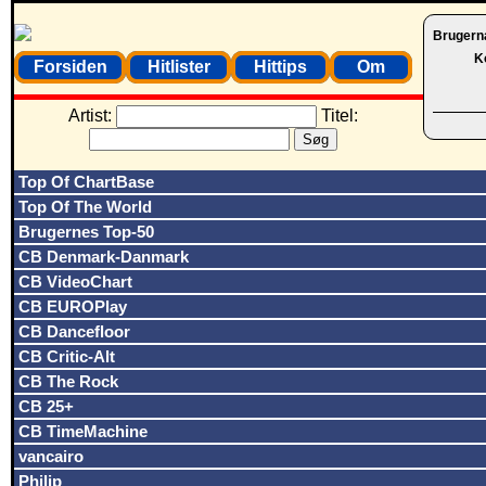
Brugern
K
Forsiden
Hitlister
Hittips
Om
Artist:
Titel:
Top Of ChartBase
Top Of The World
Brugernes Top-50
CB Denmark-Danmark
CB VideoChart
CB EUROPlay
CB Dancefloor
CB Critic-Alt
CB The Rock
CB 25+
CB TimeMachine
vancairo
Philip