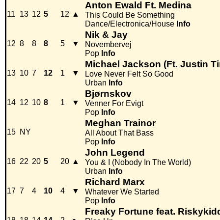
Anton Ewald Ft. Medina
11
13
12
5
12
▲
This Could Be Something
Dance/Electronica/House
Info
Nik & Jay
12
8
8
8
5
▼
Novembervej
Pop
Info
Michael Jackson (Ft. Justin T
13
10
7
12
1
▼
Love Never Felt So Good
Urban
Info
Bjørnskov
14
12
10
8
1
▼
Venner For Evigt
Pop
Info
Meghan Trainor
15
NY
All About That Bass
Pop
Info
John Legend
16
22
20
5
20
▲
You & I (Nobody In The World)
Urban
Info
Richard Marx
17
7
4
10
4
▼
Whatever We Started
Pop
Info
Freaky Fortune feat. Riskykid