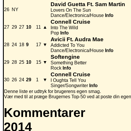
David Guetta Ft. Sam Martin
26
NY
Lovers On The Sun
Dance/Electronica/House
Info
Connell Cruise
27
29
27
10
11
▲
Into The Wild
Pop
Info
Avicii Ft. Audra Mae
28
24
18
9
17
▼
Addicted To You
Dance/Electronica/House
Info
Softengine
29
28
25
10
15
▼
Something Better
Rock
Info
Connell Cruise
30
26
24
29
1
▼
I Oughta Tell You
Singer/Songwriter
Info
Denne liste er udtryk for brugerens egen smag.
Vær med til at præge Brugernes Top-50 ved at poste din egen hi
Kommentarer
2014