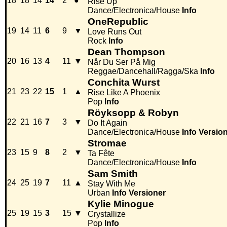
18
18
14
14
2
●
Rise Up
Dance/Electronica/House
Info
OneRepublic
19
14
11
6
9
▼
Love Runs Out
Rock
Info
Dean Thompson
20
16
13
4
11
▼
Når Du Ser På Mig
Reggae/Dancehall/Ragga/Ska
Info
Conchita Wurst
21
23
22
15
1
▲
Rise Like A Phoenix
Pop
Info
Röyksopp & Robyn
22
21
16
7
3
▼
Do It Again
Dance/Electronica/House
Info
Versio
Stromae
23
15
9
8
2
▼
Ta Fête
Dance/Electronica/House
Info
Sam Smith
24
25
19
7
11
▲
Stay With Me
Urban
Info
Versioner
Kylie Minogue
25
19
15
3
15
▼
Crystallize
Pop
Info