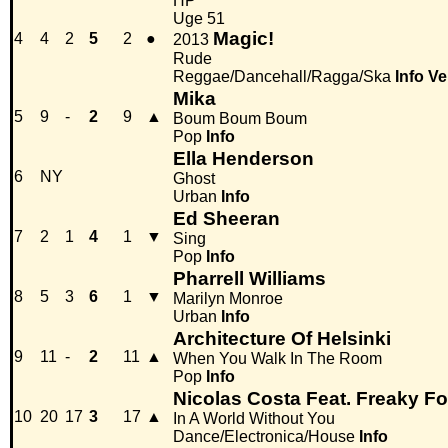
HP
Uge 51
Magic!
4
4
2
5
2
●
2013
Rude
Reggae/Dancehall/Ragga/Ska
Info
Ve
Mika
5
9
-
2
9
▲
Boum Boum Boum
Pop
Info
Ella Henderson
6
NY
Ghost
Urban
Info
Ed Sheeran
7
2
1
4
1
▼
Sing
Pop
Info
Pharrell Williams
8
5
3
6
1
▼
Marilyn Monroe
Urban
Info
Architecture Of Helsinki
9
11
-
2
11
▲
When You Walk In The Room
Pop
Info
Nicolas Costa Feat. Freaky F
10
20
17
3
17
▲
In A World Without You
Dance/Electronica/House
Info