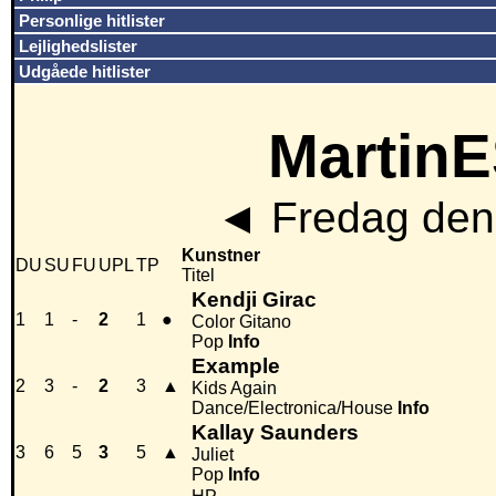
Personlige hitlister
Lejlighedslister
Udgåede hitlister
MartinE
◄
Fredag den
Kunstner
DU
SU
FU
UPL
TP
Titel
Kendji Girac
1
1
-
2
1
●
Color Gitano
Pop
Info
Example
2
3
-
2
3
▲
Kids Again
Dance/Electronica/House
Info
Kallay Saunders
3
6
5
3
5
▲
Juliet
Pop
Info