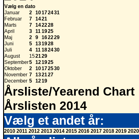
Vælg en dato
Januar
2
10
17
24
31
Februar
7
14
21
Marts
7
14
22
28
April
3
11
19
25
Maj
2
9
16
22
29
Juni
5
13
19
28
Juli
4
11
18
24
30
August
15
21
29
September
5
12
19
25
Oktober
2
10
17
25
30
November
7
13
21
27
December
5
12
19
Årsliste/Yearend Chart
Årslisten 2014
Vælg et andet år:
2010
2011
2012
2013
2014
2015
2016
2017
2018
2019
2020