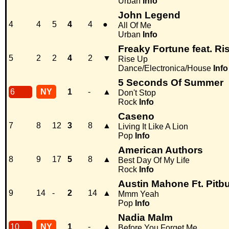
Urban
Info
John Legend
4
4
5
4
4
●
All Of Me
Urban
Info
Freaky Fortune feat. Ri
5
2
2
4
2
▼
Rise Up
Dance/Electronica/House
Info
5 Seconds Of Summer
6
NY
1
-
▲
Don't Stop
Rock
Info
Caseno
7
8
12
3
8
▲
Living It Like A Lion
Pop
Info
American Authors
8
9
17
5
8
▲
Best Day Of My Life
Rock
Info
Austin Mahone Ft. Pitbu
9
14
-
2
14
▲
Mmm Yeah
Pop
Info
Nadia Malm
10
NY
1
-
▲
Before You Forget Me