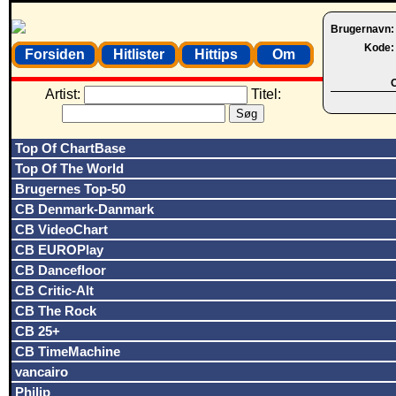
Brugernavn
Kode
Forsiden
Hitlister
Hittips
Om
O
Artist:
Titel:
Top Of ChartBase
Top Of The World
Brugernes Top-50
CB Denmark-Danmark
CB VideoChart
CB EUROPlay
CB Dancefloor
CB Critic-Alt
CB The Rock
CB 25+
CB TimeMachine
vancairo
Philip