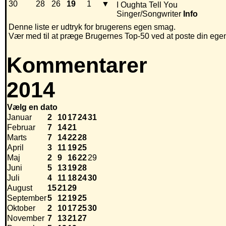
30
28
26
19
1
▼
I Oughta Tell You
Singer/Songwriter
Info
Denne liste er udtryk for brugerens egen smag.
Vær med til at præge Brugernes Top-50 ved at poste din egen h
Kommentarer
2014
Vælg en dato
Januar
2
10
17
24
31
Februar
7
14
21
Marts
7
14
22
28
April
3
11
19
25
Maj
2
9
16
22
29
Juni
5
13
19
28
Juli
4
11
18
24
30
August
15
21
29
September
5
12
19
25
Oktober
2
10
17
25
30
November
7
13
21
27