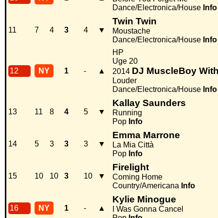
Dance/Electronica/House
Info
Twin Twin
11
7
4
3
4
▼
Moustache
Dance/Electronica/House
Info
HP
Uge 20
DJ MuscleBoy Wit
12
NY
1
-
▲
2014
Louder
Dance/Electronica/House
Info
Kallay Saunders
13
11
8
4
5
▼
Running
Pop
Info
Emma Marrone
14
5
3
3
3
▼
La Mia Città
Pop
Info
Firelight
15
10
10
3
10
▼
Coming Home
Country/Americana
Info
Kylie Minogue
16
NY
1
-
▲
I Was Gonna Cancel
Pop
Info