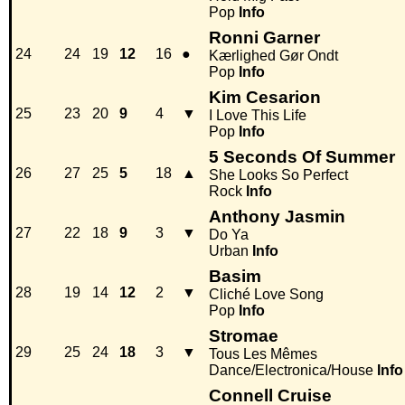
Pop
Info
Ronni Garner
24
24
19
12
16
●
Kærlighed Gør Ondt
Pop
Info
Kim Cesarion
25
23
20
9
4
▼
I Love This Life
Pop
Info
5 Seconds Of Summer
26
27
25
5
18
▲
She Looks So Perfect
Rock
Info
Anthony Jasmin
27
22
18
9
3
▼
Do Ya
Urban
Info
Basim
28
19
14
12
2
▼
Cliché Love Song
Pop
Info
Stromae
29
25
24
18
3
▼
Tous Les Mêmes
Dance/Electronica/House
Info
Connell Cruise