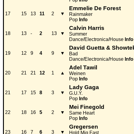
Emmelie De Forest
17
15
13
11
2
▼
Rainmaker
Pop
Info
Calvin Harris
18
13
-
2
13
▼
Summer
Dance/Electronica/House
Info
David Guetta & Showtek
19
12
9
4
9
▼
Bad
Dance/Electronica/House
Info
Adel Tawil
20
21
21
12
1
▲
Weinen
Pop
Info
Lady Gaga
21
17
15
8
3
▼
G.U.Y.
Pop
Info
Mei Finegold
22
18
16
5
2
▼
Same Heart
Pop
Info
Gregersen
23
16
7
6
3
▼
Hold Mig Fast