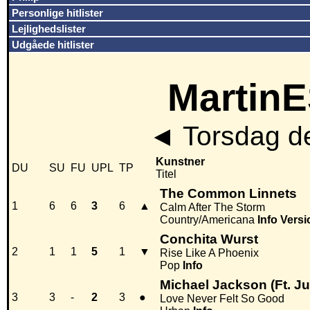
Personlige hitlister
Lejlighedslister
Udgåede hitlister
MartinE
◄
Torsdag d
Kunstner
DU
SU
FU
UPL
TP
Titel
The Common Linnets
1
6
6
3
6
▲
Calm After The Storm
Country/Americana
Info
Versi
Conchita Wurst
2
1
1
5
1
▼
Rise Like A Phoenix
Pop
Info
Michael Jackson (Ft. Ju
3
3
-
2
3
●
Love Never Felt So Good