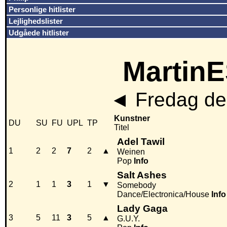
Personlige hitlister
Lejlighedslister
Udgåede hitlister
MartinE
◄
Fredag den
Kunstner
DU
SU
FU
UPL
TP
Titel
Adel Tawil
1
2
2
7
2
▲
Weinen
Pop
Info
Salt Ashes
2
1
1
3
1
▼
Somebody
Dance/Electronica/House
Info
Lady Gaga
3
5
11
3
5
▲
G.U.Y.