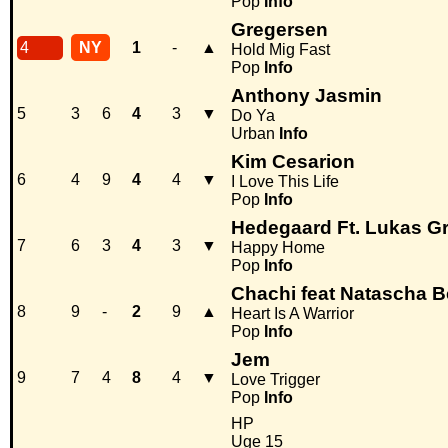
Pop
Info
Gregersen
4
NY
1
-
▲
Hold Mig Fast
Pop
Info
Anthony Jasmin
5
3
6
4
3
▼
Do Ya
Urban
Info
Kim Cesarion
6
4
9
4
4
▼
I Love This Life
Pop
Info
Hedegaard Ft. Lukas 
7
6
3
4
3
▼
Happy Home
Pop
Info
Chachi feat Natascha 
8
9
-
2
9
▲
Heart Is A Warrior
Pop
Info
Jem
9
7
4
8
4
▼
Love Trigger
Pop
Info
HP
Uge 15