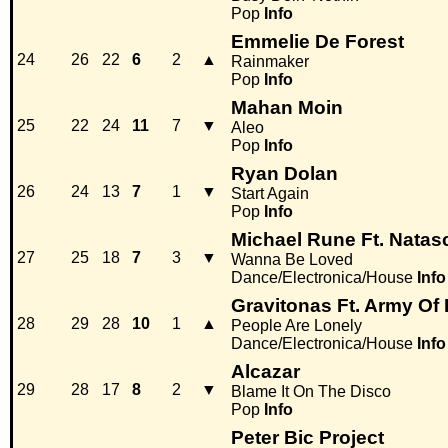
Pop
Info
Emmelie De Forest
24
26
22
6
2
▲
Rainmaker
Pop
Info
Mahan Moin
25
22
24
11
7
▼
Aleo
Pop
Info
Ryan Dolan
26
24
13
7
1
▼
Start Again
Pop
Info
Michael Rune Ft. Nata
27
25
18
7
3
▼
Wanna Be Loved
Dance/Electronica/House
Info
Gravitonas Ft. Army Of
28
29
28
10
1
▲
People Are Lonely
Dance/Electronica/House
Info
Alcazar
29
28
17
8
2
▼
Blame It On The Disco
Pop
Info
Peter Bic Project