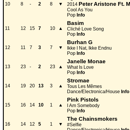
Peter Aristone Ft. 
10
8
-
2
8
▼
2014
Cool As You
Pop
Info
Basim
11
12
15
7
10
▲
Cliché Love Song
Pop
Info
Burhan G
12
11
7
3
7
▼
Ikke I Nat, Ikke Endnu
Pop
Info
Janelle Monae
13
23
-
2
23
▲
What Is Love
Pop
Info
Stromae
14
19
20
13
3
▲
Tous Les Mêmes
Dance/Electronica/House
Info
Pink Pistols
15
16
14
10
1
▲
I Am Somebody
Pop
Info
The Chainsmokers
16
14
12
5
1
▼
#Selfie
Dance/Electronica/House
Info