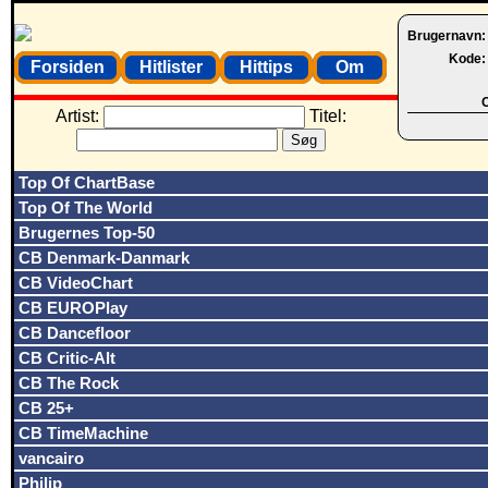
Brugernavn
Kode
Forsiden
Hitlister
Hittips
Om
O
Artist:
Titel:
Top Of ChartBase
Top Of The World
Brugernes Top-50
CB Denmark-Danmark
CB VideoChart
CB EUROPlay
CB Dancefloor
CB Critic-Alt
CB The Rock
CB 25+
CB TimeMachine
vancairo
Philip