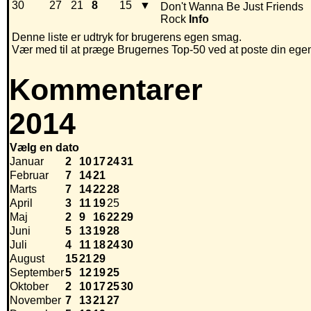
30
27
21
8
15
▼
Don't Wanna Be Just Friends
Rock
Info
Denne liste er udtryk for brugerens egen smag.
Vær med til at præge Brugernes Top-50 ved at poste din egen h
Kommentarer
2014
Vælg en dato
Januar
2
10
17
24
31
Februar
7
14
21
Marts
7
14
22
28
April
3
11
19
25
Maj
2
9
16
22
29
Juni
5
13
19
28
Juli
4
11
18
24
30
August
15
21
29
September
5
12
19
25
Oktober
2
10
17
25
30
November
7
13
21
27