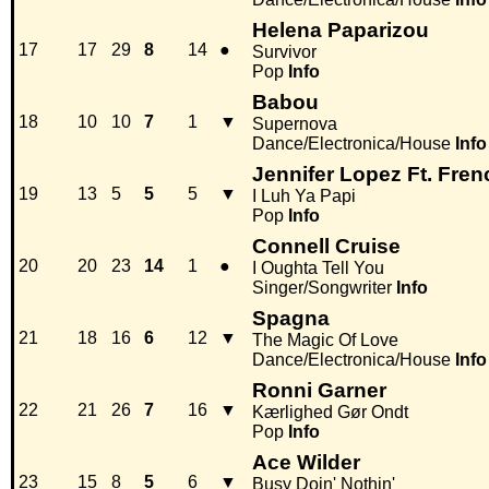
Helena Paparizou
17
17
29
8
14
●
Survivor
Pop
Info
Babou
18
10
10
7
1
▼
Supernova
Dance/Electronica/House
Info
Jennifer Lopez Ft. Fre
19
13
5
5
5
▼
I Luh Ya Papi
Pop
Info
Connell Cruise
20
20
23
14
1
●
I Oughta Tell You
Singer/Songwriter
Info
Spagna
21
18
16
6
12
▼
The Magic Of Love
Dance/Electronica/House
Info
Ronni Garner
22
21
26
7
16
▼
Kærlighed Gør Ondt
Pop
Info
Ace Wilder
23
15
8
5
6
▼
Busy Doin' Nothin'