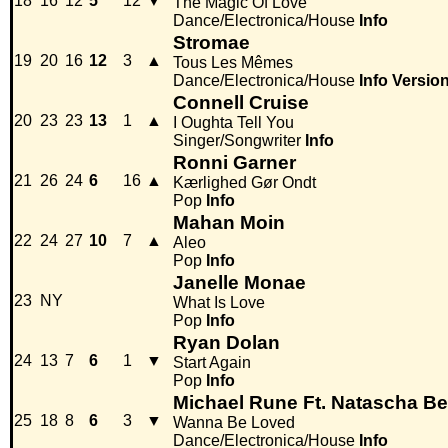
18
16
12
5
12
▼
The Magic Of Love
Dance/Electronica/House
Info
Stromae
19
20
16
12
3
▲
Tous Les Mêmes
Dance/Electronica/House
Info
Versio
Connell Cruise
20
23
23
13
1
▲
I Oughta Tell You
Singer/Songwriter
Info
Ronni Garner
21
26
24
6
16
▲
Kærlighed Gør Ondt
Pop
Info
Mahan Moin
22
24
27
10
7
▲
Aleo
Pop
Info
Janelle Monae
23
NY
What Is Love
Pop
Info
Ryan Dolan
24
13
7
6
1
▼
Start Again
Pop
Info
Michael Rune Ft. Natascha B
25
18
8
6
3
▼
Wanna Be Loved
Dance/Electronica/House
Info