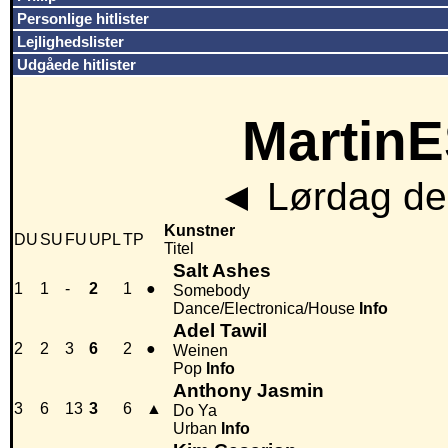
Personlige hitlister
Lejlighedslister
Udgåede hitlister
MartinE
◄
Lørdag den
Kunstner
DU
SU
FU
UPL
TP
Titel
Salt Ashes
1
1
-
2
1
●
Somebody
Dance/Electronica/House
Info
Adel Tawil
2
2
3
6
2
●
Weinen
Pop
Info
Anthony Jasmin
3
6
13
3
6
▲
Do Ya
Urban
Info