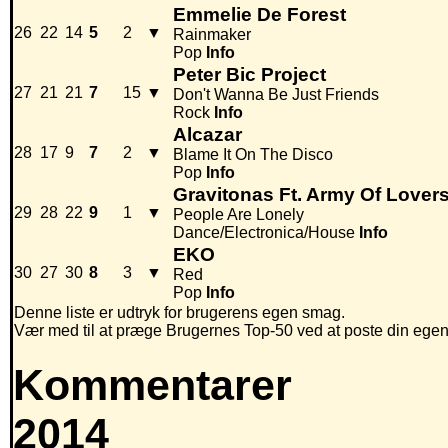
Emmelie De Forest
26
22
14
5
2
▼
Rainmaker
Pop
Info
Peter Bic Project
27
21
21
7
15
▼
Don't Wanna Be Just Friends
Rock
Info
Alcazar
28
17
9
7
2
▼
Blame It On The Disco
Pop
Info
Gravitonas Ft. Army Of Lover
29
28
22
9
1
▼
People Are Lonely
Dance/Electronica/House
Info
EKO
30
27
30
8
3
▼
Red
Pop
Info
Denne liste er udtryk for brugerens egen smag.
Vær med til at præge Brugernes Top-50 ved at poste din egen hi
Kommentarer
2014