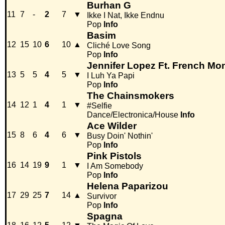
Burhan G
11
7
-
2
7
▼
Ikke I Nat, Ikke Endnu
Pop
Info
Basim
12
15
10
6
10
▲
Cliché Love Song
Pop
Info
Jennifer Lopez Ft. French Mo
13
5
5
4
5
▼
I Luh Ya Papi
Pop
Info
The Chainsmokers
14
12
1
4
1
▼
#Selfie
Dance/Electronica/House
Info
Ace Wilder
15
8
6
4
6
▼
Busy Doin' Nothin'
Pop
Info
Pink Pistols
16
14
19
9
1
▼
I Am Somebody
Pop
Info
Helena Paparizou
17
29
25
7
14
▲
Survivor
Pop
Info
Spagna