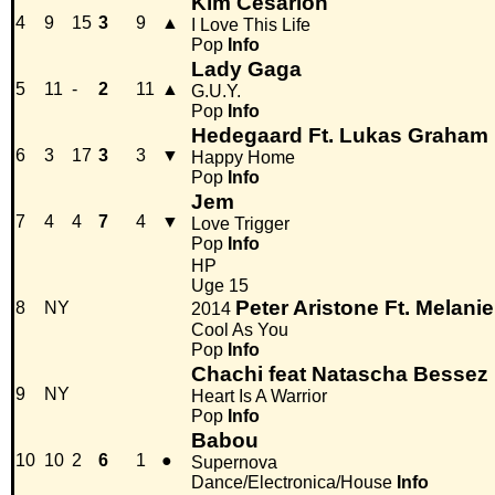
Kim Cesarion
4
9
15
3
9
▲
I Love This Life
Pop
Info
Lady Gaga
5
11
-
2
11
▲
G.U.Y.
Pop
Info
Hedegaard Ft. Lukas Graham
6
3
17
3
3
▼
Happy Home
Pop
Info
Jem
7
4
4
7
4
▼
Love Trigger
Pop
Info
HP
Uge 15
Peter Aristone Ft. Melanie
8
NY
2014
Cool As You
Pop
Info
Chachi feat Natascha Bessez
9
NY
Heart Is A Warrior
Pop
Info
Babou
10
10
2
6
1
●
Supernova
Dance/Electronica/House
Info