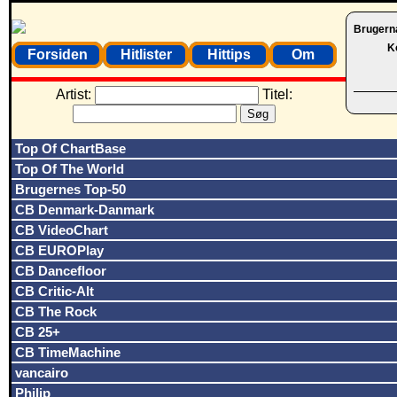
Brugern
K
Forsiden
Hitlister
Hittips
Om
Artist:
Titel:
Top Of ChartBase
Top Of The World
Brugernes Top-50
CB Denmark-Danmark
CB VideoChart
CB EUROPlay
CB Dancefloor
CB Critic-Alt
CB The Rock
CB 25+
CB TimeMachine
vancairo
Philip