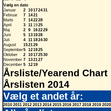
Vælg en dato
Januar
2
10
17
24
31
Februar
7
14
21
Marts
7
14
22
28
April
3
11
19
25
Maj
2
9
16
22
29
Juni
5
13
19
28
Juli
4
11
18
24
30
August
15
21
29
September
5
12
19
25
Oktober
2
10
17
25
30
November
7
13
21
27
December
5
12
19
Årsliste/Yearend Chart
Årslisten 2014
Vælg et andet år:
2010
2011
2012
2013
2014
2015
2016
2017
2018
2019
2020