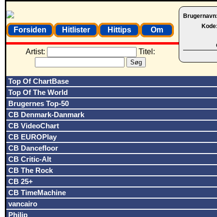
Brugernavn
Kode
Forsiden
Hitlister
Hittips
Om
Artist:
Titel:
Top Of ChartBase
Top Of The World
Brugernes Top-50
CB Denmark-Danmark
CB VideoChart
CB EUROPlay
CB Dancefloor
CB Critic-Alt
CB The Rock
CB 25+
CB TimeMachine
vancairo
Philip