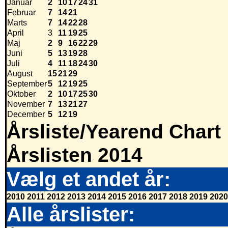
Januar
2
10
17
24
31
Februar
7
14
21
Marts
7
14
22
28
April
3
11
19
25
Maj
2
9
16
22
29
Juni
5
13
19
28
Juli
4
11
18
24
30
August
15
21
29
September
5
12
19
25
Oktober
2
10
17
25
30
November
7
13
21
27
December
5
12
19
Årsliste/Yearend Chart
Årslisten 2014
Vælg et andet år:
2010
2011
2012
2013
2014
2015
2016
2017
2018
2019
2020
Alle årslister: