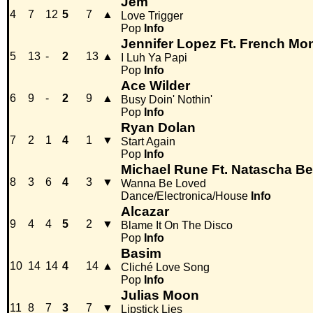
Jem
4
7
12
5
7
▲
Love Trigger
Pop
Info
Jennifer Lopez Ft. French Mo
5
13
-
2
13
▲
I Luh Ya Papi
Pop
Info
Ace Wilder
6
9
-
2
9
▲
Busy Doin' Nothin'
Pop
Info
Ryan Dolan
7
2
1
4
1
▼
Start Again
Pop
Info
Michael Rune Ft. Natascha B
8
3
6
4
3
▼
Wanna Be Loved
Dance/Electronica/House
Info
Alcazar
9
4
4
5
2
▼
Blame It On The Disco
Pop
Info
Basim
10
14
14
4
14
▲
Cliché Love Song
Pop
Info
Julias Moon
11
8
7
3
7
▼
Lipstick Lies