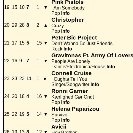
Pink Pistols
19
15
10
7
1
▼
I Am Somebody
Pop
Info
Christopher
20
29
28
8
2
▲
Crazy
Pop
Info
Peter Bic Project
21
17
15
5
15
▼
Don't Wanna Be Just Friends
Rock
Info
Gravitonas Ft. Army Of Lover
22
16
9
7
1
▼
People Are Lonely
Dance/Electronica/House
Info
Connell Cruise
23
23
23
11
1
●
I Oughta Tell You
Singer/Songwriter
Info
Ronni Garner
24
20
18
4
16
▼
Kærlighed Gør Ondt
Pop
Info
Helena Paparizou
25
22
19
5
14
▼
Survivor
Pop
Info
Avicii
26
19
13
8
12
▼
Hey Brother