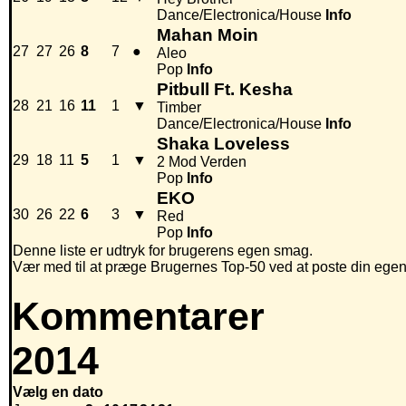
Dance/Electronica/House
Info
Mahan Moin
27
27
26
8
7
●
Aleo
Pop
Info
Pitbull Ft. Kesha
28
21
16
11
1
▼
Timber
Dance/Electronica/House
Info
Shaka Loveless
29
18
11
5
1
▼
2 Mod Verden
Pop
Info
EKO
30
26
22
6
3
▼
Red
Pop
Info
Denne liste er udtryk for brugerens egen smag.
Vær med til at præge Brugernes Top-50 ved at poste din egen hi
Kommentarer
2014
Vælg en dato