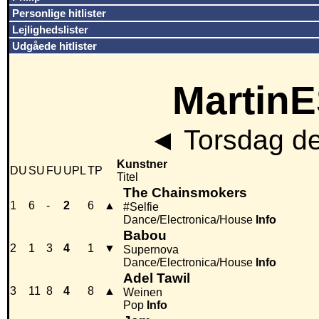
Personlige hitlister
Lejlighedslister
Udgåede hitlister
MartinE
◄
Torsdag de
Kunstner
DU
SU
FU
UPL
TP
Titel
The Chainsmokers
1
6
-
2
6
▲
#Selfie
Dance/Electronica/House
Info
Babou
2
1
3
4
1
▼
Supernova
Dance/Electronica/House
Info
Adel Tawil
3
11
8
4
8
▲
Weinen
Pop
Info