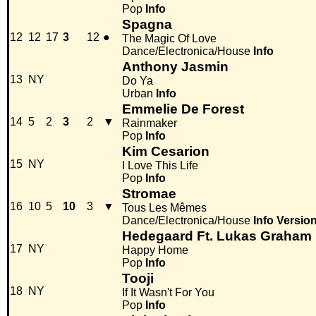
Pop
Info
Spagna
12
12
17
3
12
●
The Magic Of Love
Dance/Electronica/House
Info
Anthony Jasmin
13
NY
Do Ya
Urban
Info
Emmelie De Forest
14
5
2
3
2
▼
Rainmaker
Pop
Info
Kim Cesarion
15
NY
I Love This Life
Pop
Info
Stromae
16
10
5
10
3
▼
Tous Les Mêmes
Dance/Electronica/House
Info
Versio
Hedegaard Ft. Lukas Graham
17
NY
Happy Home
Pop
Info
Tooji
18
NY
If It Wasn't For You
Pop
Info