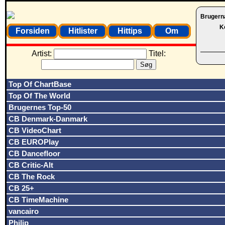
Brugern
K
Forsiden
Hitlister
Hittips
Om
Artist:
Titel:
Top Of ChartBase
Top Of The World
Brugernes Top-50
CB Denmark-Danmark
CB VideoChart
CB EUROPlay
CB Dancefloor
CB Critic-Alt
CB The Rock
CB 25+
CB TimeMachine
vancairo
Philip