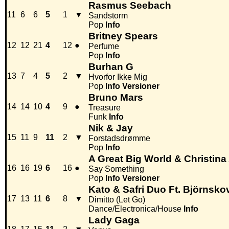
Rasmus Seebach
11
6
6
5
1
▼
Sandstorm
Pop
Info
Britney Spears
12
12
21
4
12
●
Perfume
Pop
Info
Burhan G
13
7
4
5
2
▼
Hvorfor Ikke Mig
Pop
Info
Versioner
Bruno Mars
14
14
10
4
9
●
Treasure
Funk
Info
Nik & Jay
15
11
9
11
2
▼
Forstadsdrømme
Pop
Info
A Great Big World & Christina
16
16
19
6
16
●
Say Something
Pop
Info
Versioner
Kato & Safri Duo Ft. Björnsko
17
13
11
6
8
▼
Dimitto (Let Go)
Dance/Electronica/House
Info
Lady Gaga