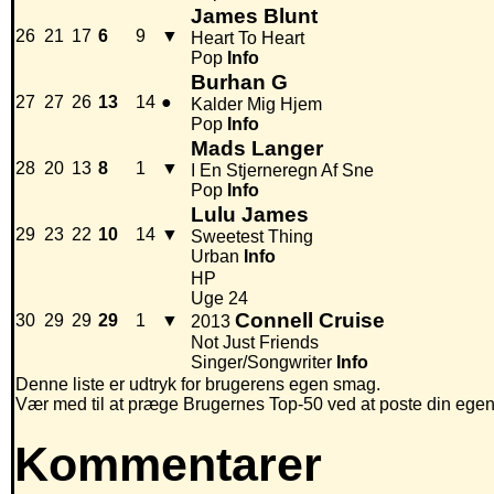
James Blunt
26
21
17
6
9
▼
Heart To Heart
Pop
Info
Burhan G
27
27
26
13
14
●
Kalder Mig Hjem
Pop
Info
Mads Langer
28
20
13
8
1
▼
I En Stjerneregn Af Sne
Pop
Info
Lulu James
29
23
22
10
14
▼
Sweetest Thing
Urban
Info
HP
Uge 24
Connell Cruise
30
29
29
29
1
▼
2013
Not Just Friends
Singer/Songwriter
Info
Denne liste er udtryk for brugerens egen smag.
Vær med til at præge Brugernes Top-50 ved at poste din egen hi
Kommentarer