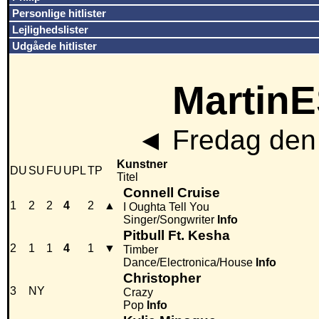
Personlige hitlister
Lejlighedslister
Udgåede hitlister
MartinE
◄
Fredag den 
Kunstner
DU
SU
FU
UPL
TP
Titel
Connell Cruise
1
2
2
4
2
▲
I Oughta Tell You
Singer/Songwriter
Info
Pitbull Ft. Kesha
2
1
1
4
1
▼
Timber
Dance/Electronica/House
Info
Christopher
3
NY
Crazy
Pop
Info