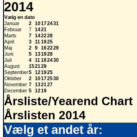
2014
Vælg en dato
Januar
2
10
17
24
31
Februar
7
14
21
Marts
7
14
22
28
April
3
11
19
25
Maj
2
9
16
22
29
Juni
5
13
19
28
Juli
4
11
18
24
30
August
15
21
29
September
5
12
19
25
Oktober
2
10
17
25
30
November
7
13
21
27
December
5
12
19
Årsliste/Yearend Chart
Årslisten 2014
Vælg et andet år: