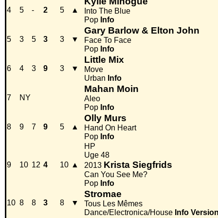
Kylie Minogue
4
5
-
2
5
▲
Into The Blue
Pop
Info
Gary Barlow & Elton John
5
3
5
3
3
▼
Face To Face
Pop
Info
Little Mix
6
4
3
9
3
▼
Move
Urban
Info
Mahan Moin
7
NY
Aleo
Pop
Info
Olly Murs
8
9
7
9
5
▲
Hand On Heart
Pop
Info
HP
Uge 48
Krista Siegfrids
9
10
12
4
10
▲
2013
Can You See Me?
Pop
Info
Stromae
10
8
8
3
8
▼
Tous Les Mêmes
Dance/Electronica/House
Info
Versio