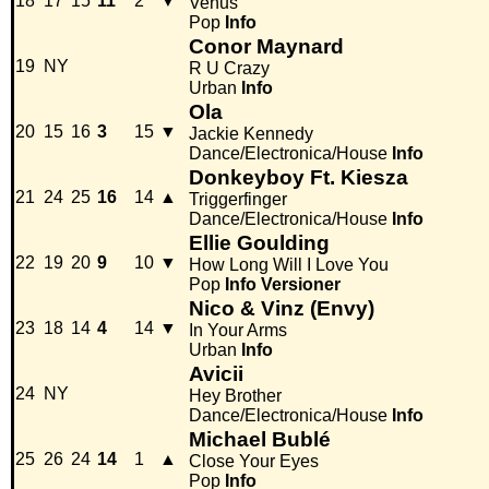
18
17
15
11
2
▼
Venus
Pop
Info
Conor Maynard
19
NY
R U Crazy
Urban
Info
Ola
20
15
16
3
15
▼
Jackie Kennedy
Dance/Electronica/House
Info
Donkeyboy Ft. Kiesza
21
24
25
16
14
▲
Triggerfinger
Dance/Electronica/House
Info
Ellie Goulding
22
19
20
9
10
▼
How Long Will I Love You
Pop
Info
Versioner
Nico & Vinz (Envy)
23
18
14
4
14
▼
In Your Arms
Urban
Info
Avicii
24
NY
Hey Brother
Dance/Electronica/House
Info
Michael Bublé
25
26
24
14
1
▲
Close Your Eyes
Pop
Info