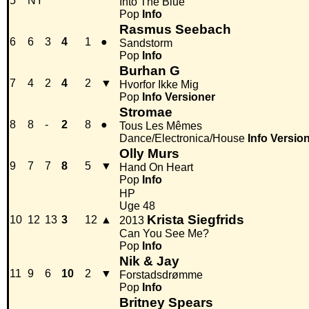
5
NY
Into The Blue
Pop
Info
Rasmus Seebach
6
6
3
4
1
●
Sandstorm
Pop
Info
Burhan G
7
4
2
4
2
▼
Hvorfor Ikke Mig
Pop
Info
Versioner
Stromae
8
8
-
2
8
●
Tous Les Mêmes
Dance/Electronica/House
Info
Versio
Olly Murs
9
7
7
8
5
▼
Hand On Heart
Pop
Info
HP
Uge 48
Krista Siegfrids
10
12
13
3
12
▲
2013
Can You See Me?
Pop
Info
Nik & Jay
11
9
6
10
2
▼
Forstadsdrømme
Pop
Info
Britney Spears