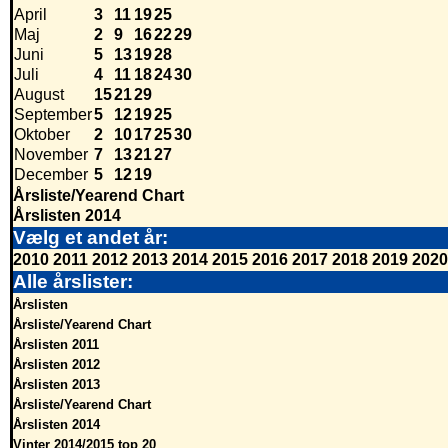
April
3
11
19
25
Maj
2
9
16
22
29
Juni
5
13
19
28
Juli
4
11
18
24
30
August
15
21
29
September
5
12
19
25
Oktober
2
10
17
25
30
November
7
13
21
27
December
5
12
19
Årsliste/Yearend Chart
Årslisten 2014
Vælg et andet år:
2010
2011
2012
2013
2014
2015
2016
2017
2018
2019
2020
Alle årslister:
Årslisten
Årsliste/Yearend Chart
Årslisten 2011
Årslisten 2012
Årslisten 2013
Årsliste/Yearend Chart
Årslisten 2014
Vinter 2014/2015 top 20