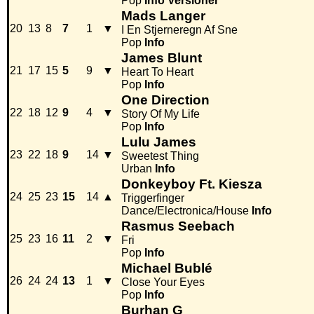
Pop
Info
Versioner
Mads Langer
20
13
8
7
1
▼
I En Stjerneregn Af Sne
Pop
Info
James Blunt
21
17
15
5
9
▼
Heart To Heart
Pop
Info
One Direction
22
18
12
9
4
▼
Story Of My Life
Pop
Info
Lulu James
23
22
18
9
14
▼
Sweetest Thing
Urban
Info
Donkeyboy Ft. Kiesza
24
25
23
15
14
▲
Triggerfinger
Dance/Electronica/House
Info
Rasmus Seebach
25
23
16
11
2
▼
Fri
Pop
Info
Michael Bublé
26
24
24
13
1
▼
Close Your Eyes
Pop
Info
Burhan G