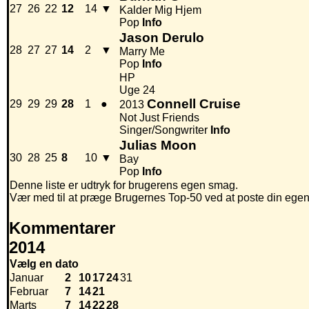
27
26
22
12
14
▼
Kalder Mig Hjem
Pop
Info
Jason Derulo
28
27
27
14
2
▼
Marry Me
Pop
Info
HP
Uge 24
Connell Cruise
29
29
29
28
1
●
2013
Not Just Friends
Singer/Songwriter
Info
Julias Moon
30
28
25
8
10
▼
Bay
Pop
Info
Denne liste er udtryk for brugerens egen smag.
Vær med til at præge Brugernes Top-50 ved at poste din egen hi
Kommentarer
2014
Vælg en dato
Januar
2
10
17
24
31
Februar
7
14
21
Marts
7
14
22
28