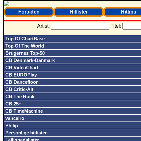
Forsiden
Hitlister
Hittips
Artist:
Titel:
Top Of ChartBase
Top Of The World
Brugernes Top-50
CB Denmark-Danmark
CB VideoChart
CB EUROPlay
CB Dancefloor
CB Critic-Alt
CB The Rock
CB 25+
CB TimeMachine
vancairo
Philip
Personlige hitlister
Lejlighedslister