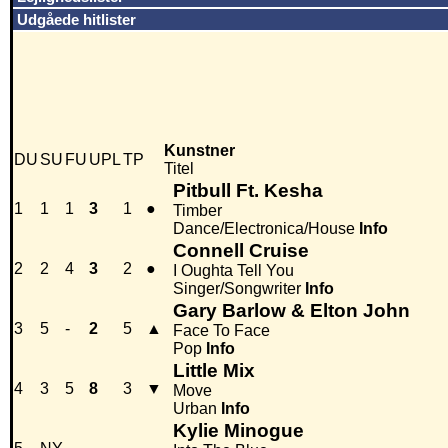
Udgåede hitlister
Kunstner
DU
SU
FU
UPL
TP
Titel
Pitbull Ft. Kesha
1
1
1
3
1
●
Timber
Dance/Electronica/House
Info
Connell Cruise
2
2
4
3
2
●
I Oughta Tell You
Singer/Songwriter
Info
Gary Barlow & Elton John
3
5
-
2
5
▲
Face To Face
Pop
Info
Little Mix
4
3
5
8
3
▼
Move
Urban
Info
Kylie Minogue