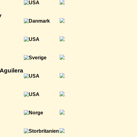
v
 Aguilera