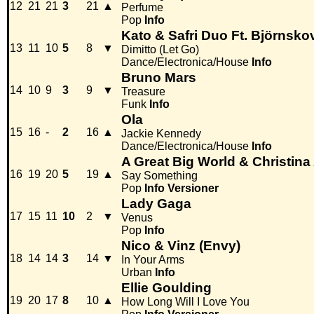
12
21
21
3
21
▲
Perfume
Pop
Info
Kato & Safri Duo Ft. Björnsko
13
11
10
5
8
▼
Dimitto (Let Go)
Dance/Electronica/House
Info
Bruno Mars
14
10
9
3
9
▼
Treasure
Funk
Info
Ola
15
16
-
2
16
▲
Jackie Kennedy
Dance/Electronica/House
Info
A Great Big World & Christina
16
19
20
5
19
▲
Say Something
Pop
Info
Versioner
Lady Gaga
17
15
11
10
2
▼
Venus
Pop
Info
Nico & Vinz (Envy)
18
14
14
3
14
▼
In Your Arms
Urban
Info
Ellie Goulding
19
20
17
8
10
▲
How Long Will I Love You