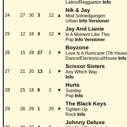
Latino/Reggaeton
Info
Nik & Jay
24
27
30
3
12
▲
Mod Solnedgangen
Urban
Info
Versioner
Jay And Lianie
25
12
16
4
12
▼
In A Moment Like This
Pop
Info
Versioner
Boyzone
26
15
28
27
2
▼
Love Is A Hurricane (7th Heav
Dance/Electronica/House
Info
Scissor Sisters
27
21
20
13
1
▼
Any Which Way
Info
Hurts
28
25
18
6
2
▼
Sunday
Pop
Info
The Black Keys
29
26
26
1
20
▼
Tighten Up
Rock
Info
Johnny Deluxe