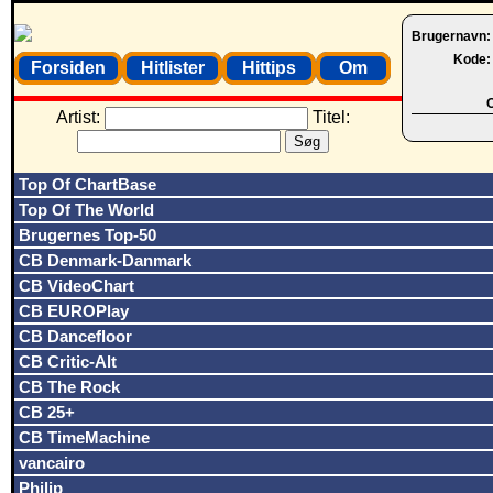
Brugernavn
Kode
Forsiden
Hitlister
Hittips
Om
O
Artist:
Titel:
Top Of ChartBase
Top Of The World
Brugernes Top-50
CB Denmark-Danmark
CB VideoChart
CB EUROPlay
CB Dancefloor
CB Critic-Alt
CB The Rock
CB 25+
CB TimeMachine
vancairo
Philip