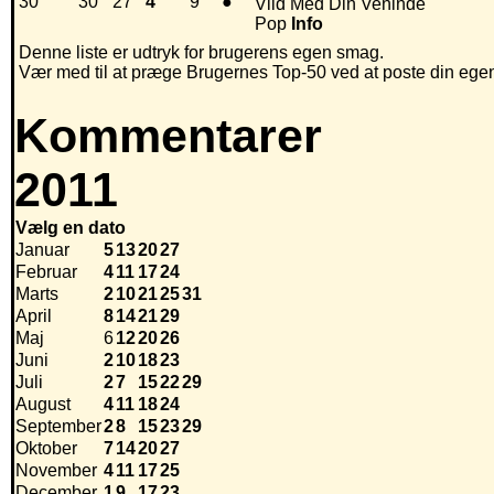
30
30
27
4
9
●
Vild Med Din Veninde
Pop
Info
Denne liste er udtryk for brugerens egen smag.
Vær med til at præge Brugernes Top-50 ved at poste din egen h
Kommentarer
2011
Vælg en dato
Januar
5
13
20
27
Februar
4
11
17
24
Marts
2
10
21
25
31
April
8
14
21
29
Maj
6
12
20
26
Juni
2
10
18
23
Juli
2
7
15
22
29
August
4
11
18
24
September
2
8
15
23
29
Oktober
7
14
20
27
November
4
11
17
25
December
1
9
17
23