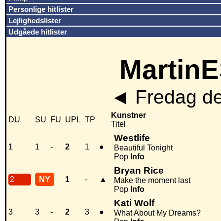
Personlige hitlister
Lejlighedslister
Udgåede hitlister
MartinE
◄
Fredag de
Kunstner
DU
SU
FU
UPL
TP
Titel
Westlife
1
1
-
2
1
●
Beautiful Tonight
Pop
Info
Bryan Rice
2
NY
1
-
▲
Make the moment last
Pop
Info
Kati Wolf
3
3
-
2
3
●
What About My Dreams?