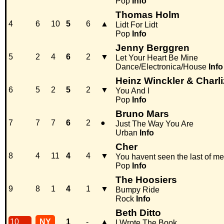
Pop
Info
Thomas Holm
4
6
10
5
6
▲
Lidt For Lidt
Pop
Info
Jenny Berggren
5
2
4
6
2
▼
Let Your Heart Be Mine
Dance/Electronica/House
Info
Heinz Winckler & Charl
6
5
2
5
2
▼
You And I
Pop
Info
Bruno Mars
7
7
7
6
2
●
Just The Way You Are
Urban
Info
Cher
8
4
11
4
4
▼
You havent seen the last of me
Pop
Info
The Hoosiers
9
8
1
4
1
▼
Bumpy Ride
Rock
Info
Beth Ditto
10
NY
1
-
▲
I Wrote The Book