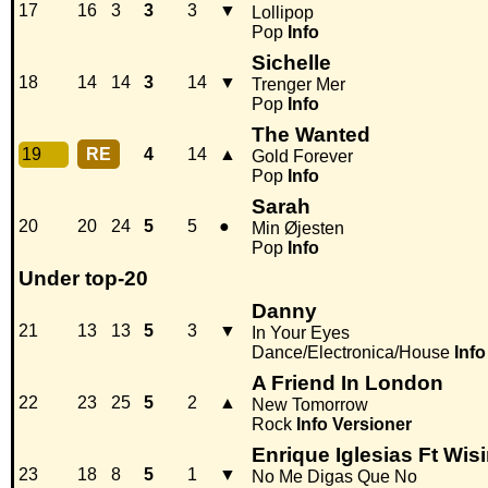
17
16
3
3
3
▼
Lollipop
Pop
Info
Sichelle
18
14
14
3
14
▼
Trenger Mer
Pop
Info
The Wanted
19
RE
4
14
▲
Gold Forever
Pop
Info
Sarah
20
20
24
5
5
●
Min Øjesten
Pop
Info
Under top-20
Danny
21
13
13
5
3
▼
In Your Eyes
Dance/Electronica/House
Info
A Friend In London
22
23
25
5
2
▲
New Tomorrow
Rock
Info
Versioner
Enrique Iglesias Ft Wis
23
18
8
5
1
▼
No Me Digas Que No