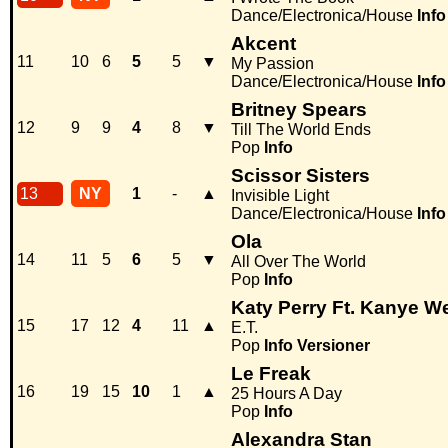
Dance/Electronica/House
Info
Akcent
11
10
6
5
5
▼
My Passion
Dance/Electronica/House
Info
Britney Spears
12
9
9
4
8
▼
Till The World Ends
Pop
Info
Scissor Sisters
13
NY
1
-
▲
Invisible Light
Dance/Electronica/House
Info
Ola
14
11
5
6
5
▼
All Over The World
Pop
Info
Katy Perry Ft. Kanye W
15
17
12
4
11
▲
E.T.
Pop
Info
Versioner
Le Freak
16
19
15
10
1
▲
25 Hours A Day
Pop
Info
Alexandra Stan