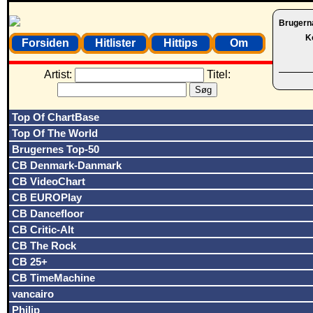
Brugern
K
Forsiden
Hitlister
Hittips
Om
Artist:
Titel:
Top Of ChartBase
Top Of The World
Brugernes Top-50
CB Denmark-Danmark
CB VideoChart
CB EUROPlay
CB Dancefloor
CB Critic-Alt
CB The Rock
CB 25+
CB TimeMachine
vancairo
Philip