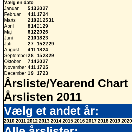
Vælg en dato
Januar
5
13
20
27
Februar
4
11
17
24
Marts
2
10
21
25
31
April
8
14
21
29
Maj
6
12
20
26
Juni
2
10
18
23
Juli
2
7
15
22
29
August
4
11
18
24
September
2
8
15
23
29
Oktober
7
14
20
27
November
4
11
17
25
December
1
9
17
23
Årsliste/Yearend Chart
Årslisten 2011
Vælg et andet år:
2010
2011
2012
2013
2014
2015
2016
2017
2018
2019
2020
Alle årslister: