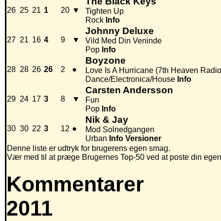
The Black Keys
26
25
21
1
20
▼
Tighten Up
Rock
Info
Johnny Deluxe
27
21
16
4
9
▼
Vild Med Din Veninde
Pop
Info
Boyzone
28
28
26
26
2
●
Love Is A Hurricane (7th Heaven Radio
Dance/Electronica/House
Info
Carsten Andersson
29
24
17
3
8
▼
Fun
Pop
Info
Nik & Jay
30
30
22
3
12
●
Mod Solnedgangen
Urban
Info
Versioner
Denne liste er udtryk for brugerens egen smag.
Vær med til at præge Brugernes Top-50 ved at poste din egen hi
Kommentarer
2011