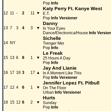
Pop
Info
Katy Perry Ft. Kanye West
12
11
-
2
11
▼
E.T.
Pop
Info
Versioner
Danny
13
7
3
4
3
▼
In Your Eyes
Dance/Electronica/House
Info
Versio
Sichelle
14
NY
Trenger Mer
Pop
Info
Le Freak
15
13
6
8
1
▼
25 Hours A Day
Pop
Info
Jay And Lianie
16
17
18
3
17
▲
In A Moment Like This
Pop
Info
Versioner
Jennifer Lopez Ft. Pitbull
17
12
4
6
1
▼
On The Floor
Urban
Info
Versioner
Hurts
18
15
12
6
2
▼
Sunday
Pop
Info