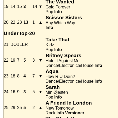
The Wanted
19
14
15
3
14
▼
Gold Forever
Pop
Info
Scissor Sisters
20
22
23
13
1
▲
Any Which Way
Info
Under top-20
Take That
21
BOBLER
Kidz
Pop
Info
Britney Spears
22
19
7
5
3
▼
Hold It Against Me
Dance/Electronica/House
Info
Aqua
23
18
8
4
7
▼
How R U Doin?
Dance/Electronica/House
Info
Sarah
24
16
9
3
5
▼
Min Øjesten
Pop
Info
A Friend In London
25
29
25
5
2
▲
New Tomorrow
Rock
Info
Versioner