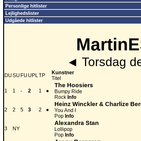
Personlige hitlister
Lejlighedslister
Udgåede hitlister
MartinE
◄
Torsdag de
Kunstner
DU
SU
FU
UPL
TP
Titel
The Hoosiers
1
1
-
2
1
●
Bumpy Ride
Rock
Info
Heinz Winckler & Charlize Be
2
2
5
3
2
●
You And I
Pop
Info
Alexandra Stan
3
NY
Lollipop
Pop
Info