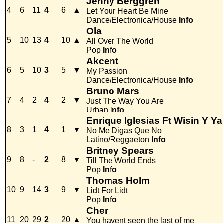
Jenny Berggren
4
6
11
4
6
▲
Let Your Heart Be Mine
Dance/Electronica/House
Info
Ola
5
10
13
4
10
▲
All Over The World
Pop
Info
Akcent
6
5
10
3
5
▼
My Passion
Dance/Electronica/House
Info
Bruno Mars
7
4
2
4
2
▼
Just The Way You Are
Urban
Info
Enrique Iglesias Ft Wisin Y Y
8
3
1
4
1
▼
No Me Digas Que No
Latino/Reggaeton
Info
Britney Spears
9
8
-
2
8
▼
Till The World Ends
Pop
Info
Thomas Holm
10
9
14
3
9
▼
Lidt For Lidt
Pop
Info
Cher
11
20
29
2
20
▲
You havent seen the last of me