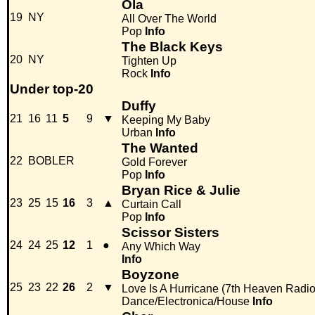
Ola
19
NY
All Over The World
Pop
Info
The Black Keys
20
NY
Tighten Up
Rock
Info
Under top-20
Duffy
21
16
11
5
9
▼
Keeping My Baby
Urban
Info
The Wanted
22
BOBLER
Gold Forever
Pop
Info
Bryan Rice & Julie
23
25
15
16
3
▲
Curtain Call
Pop
Info
Scissor Sisters
24
24
25
12
1
●
Any Which Way
Info
Boyzone
25
23
22
26
2
▼
Love Is A Hurricane (7th Heaven Radio
Dance/Electronica/House
Info