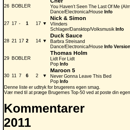
Cher
26
BOBLER
You Haven't Seen The Last Of Me (Alm
Dance/Electronica/House
Info
Nick & Simon
27
17
-
1
17
▼
Vlinders
Schlager/Dansktop/Volksmusik
Info
Duck Sauce
28
21
17
2
14
▼
Barbra Streisand
Dance/Electronica/House
Info
Versio
Thomas Holm
29
BOBLER
Lidt For Lidt
Pop
Info
Maroon 5
30
11
7
6
2
▼
Never Gonna Leave This Bed
Pop
Info
Denne liste er udtryk for brugerens egen smag.
Vær med til at præge Brugernes Top-50 ved at poste din egen hi
Kommentarer
2011