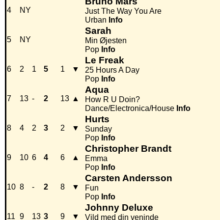
Bruno Mars
4
NY
Just The Way You Are
Urban
Info
Sarah
5
NY
Min Øjesten
Pop
Info
Le Freak
6
2
1
5
1
▼
25 Hours A Day
Pop
Info
Aqua
7
13
-
2
13
▲
How R U Doin?
Dance/Electronica/House
Info
Hurts
8
4
2
3
2
▼
Sunday
Pop
Info
Christopher Brandt
9
10
6
4
6
▲
Emma
Pop
Info
Carsten Andersson
10
8
-
2
8
▼
Fun
Pop
Info
Johnny Deluxe
11
9
13
3
9
▼
Vild med din veninde