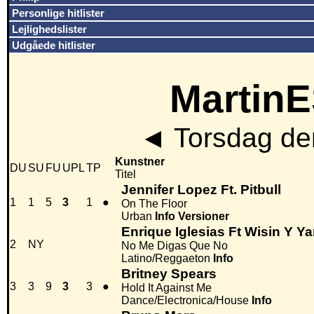
Personlige hitlister
Lejlighedslister
Udgåede hitlister
MartinE
◄
Torsdag de
Kunstner
DU
SU
FU
UPL
TP
Titel
Jennifer Lopez Ft. Pitbull
1
1
5
3
1
●
On The Floor
Urban
Info
Versioner
Enrique Iglesias Ft Wisin Y Y
2
NY
No Me Digas Que No
Latino/Reggaeton
Info
Britney Spears
3
3
9
3
3
●
Hold It Against Me
Dance/Electronica/House
Info