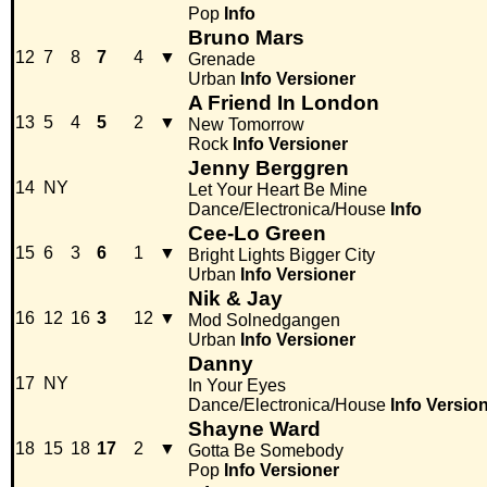
Pop
Info
Bruno Mars
12
7
8
7
4
▼
Grenade
Urban
Info
Versioner
A Friend In London
13
5
4
5
2
▼
New Tomorrow
Rock
Info
Versioner
Jenny Berggren
14
NY
Let Your Heart Be Mine
Dance/Electronica/House
Info
Cee-Lo Green
15
6
3
6
1
▼
Bright Lights Bigger City
Urban
Info
Versioner
Nik & Jay
16
12
16
3
12
▼
Mod Solnedgangen
Urban
Info
Versioner
Danny
17
NY
In Your Eyes
Dance/Electronica/House
Info
Versio
Shayne Ward
18
15
18
17
2
▼
Gotta Be Somebody
Pop
Info
Versioner