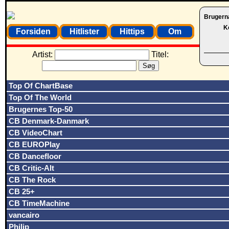
Brugern
K
Forsiden
Hitlister
Hittips
Om
Artist:
Titel:
Top Of ChartBase
Top Of The World
Brugernes Top-50
CB Denmark-Danmark
CB VideoChart
CB EUROPlay
CB Dancefloor
CB Critic-Alt
CB The Rock
CB 25+
CB TimeMachine
vancairo
Philip