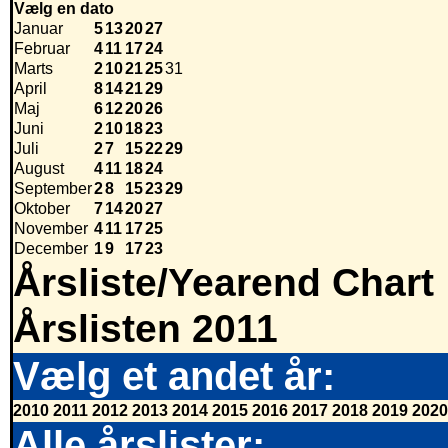
Vælg en dato
Januar
5
13
20
27
Februar
4
11
17
24
Marts
2
10
21
25
31
April
8
14
21
29
Maj
6
12
20
26
Juni
2
10
18
23
Juli
2
7
15
22
29
August
4
11
18
24
September
2
8
15
23
29
Oktober
7
14
20
27
November
4
11
17
25
December
1
9
17
23
Årsliste/Yearend Chart
Årslisten 2011
Vælg et andet år:
2010
2011
2012
2013
2014
2015
2016
2017
2018
2019
2020
Alle årslister: