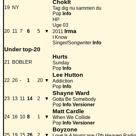
ChokIt
19
NY
Tag dig nu sammen du
Pop
Info
HP
Uge 03
Irma
20
11
7
6
5
▼
2011
I Know
Singer/Songwriter
Info
Under top-20
Hurts
21
BOBLER
Sunday
Pop
Info
Lee Hutton
22
20
-
1
20
▼
Addiction
Pop
Info
Shayne Ward
23
13
11
14
2
▼
Gotta Be Somebody
Pop
Info
Versioner
Matt Cardle
24
16
10
8
1
▼
When We Collide
Pop
Info
Versioner
Boyzone
25
19
15
26
2
▼
Love Is A Hurricane (7th Heaven Radio