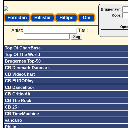
Brugernavn:
Kode:
Forsiden
Hitlister
Hittips
Om
Opret
Artist:
Titel:
Top Of ChartBase
Top Of The World
Brugernes Top-50
CB Denmark-Danmark
CB VideoChart
CB EUROPlay
CB Dancefloor
CB Critic-Alt
CB The Rock
CB 25+
CB TimeMachine
vancairo
Philip