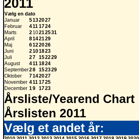
2011
Vælg en dato
Januar
5
13
20
27
Februar
4
11
17
24
Marts
2
10
21
25
31
April
8
14
21
29
Maj
6
12
20
26
Juni
2
10
18
23
Juli
2
7
15
22
29
August
4
11
18
24
September
2
8
15
23
29
Oktober
7
14
20
27
November
4
11
17
25
December
1
9
17
23
Årsliste/Yearend Chart
Årslisten 2011
Vælg et andet år:
2010
2011
2012
2013
2014
2015
2016
2017
2018
2019
2020