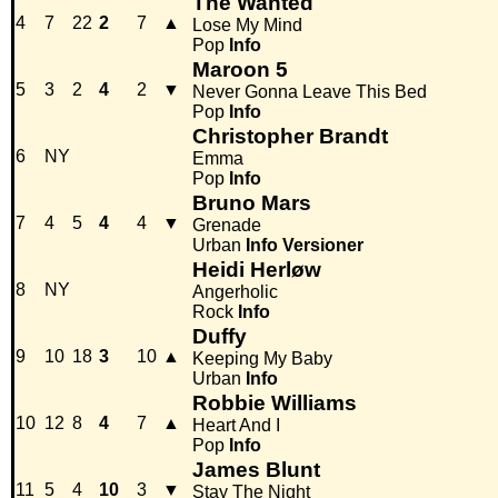
The Wanted
4
7
22
2
7
▲
Lose My Mind
Pop
Info
Maroon 5
5
3
2
4
2
▼
Never Gonna Leave This Bed
Pop
Info
Christopher Brandt
6
NY
Emma
Pop
Info
Bruno Mars
7
4
5
4
4
▼
Grenade
Urban
Info
Versioner
Heidi Herløw
8
NY
Angerholic
Rock
Info
Duffy
9
10
18
3
10
▲
Keeping My Baby
Urban
Info
Robbie Williams
10
12
8
4
7
▲
Heart And I
Pop
Info
James Blunt
11
5
4
10
3
▼
Stay The Night