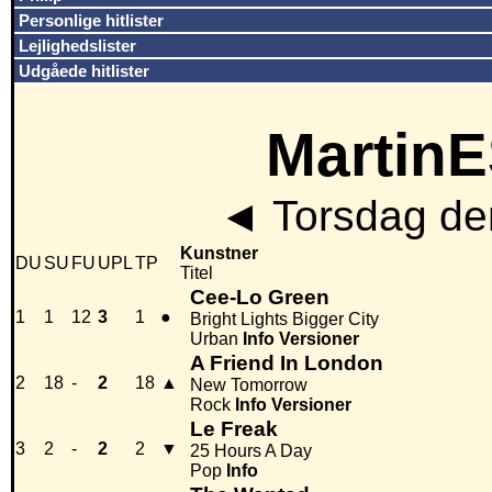
Personlige hitlister
Lejlighedslister
Udgåede hitlister
MartinE
◄
Torsdag de
Kunstner
DU
SU
FU
UPL
TP
Titel
Cee-Lo Green
1
1
12
3
1
●
Bright Lights Bigger City
Urban
Info
Versioner
A Friend In London
2
18
-
2
18
▲
New Tomorrow
Rock
Info
Versioner
Le Freak
3
2
-
2
2
▼
25 Hours A Day
Pop
Info