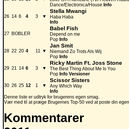
Dance/Electronica/House
Info
Stella Mwangi
26
14
6
4
3
▼
Haba Haba
Info
Babel Fish
27
BOBLER
Depend on me
Pop
Info
Jan Smit
28
22
20
4
11
▼
Niemand Zo Trots Als Wij
Pop
Info
Ricky Martin Ft. Joss Stone
29
21
14
6
3
▼
The Best Thing About Me Is You
Pop
Info
Versioner
Scissor Sisters
30
26
25
12
1
▼
Any Which Way
Info
Denne liste er udtryk for brugerens egen smag.
Vær med til at præge Brugernes Top-50 ved at poste din egen hi
Kommentarer