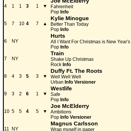
Joe McElderry
4
1
1
3
1
▼
Fahrenheit
Pop
Info
Kylie Minogue
5
7
10
4
7
▲
Better Than Today
Pop
Info
Hurts
6
NY
All I Want For Christmas is New Year'
Pop
Info
Train
7
NY
Shake Up Christmas
Rock
Info
Duffy Ft. The Roots
8
4
3
5
3
▼
Well Well Well
Urban
Info
Versioner
Westlife
9
3
2
6
1
▼
Safe
Pop
Info
Joe McElderry
10
5
5
4
5
▼
Ambitions
Pop
Info
Versioner
Magnus Carlsson
11
NY
Wrap myself in paper