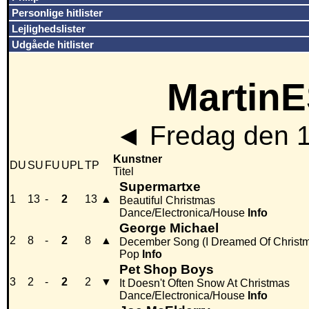
Personlige hitlister
Lejlighedslister
Udgåede hitlister
MartinE
◄
Fredag den 
Kunstner
DU
SU
FU
UPL
TP
Titel
Supermartxe
1
13
-
2
13
▲
Beautiful Christmas
Dance/Electronica/House
Info
George Michael
2
8
-
2
8
▲
December Song (I Dreamed Of Christ
Pop
Info
Pet Shop Boys
3
2
-
2
2
▼
It Doesn't Often Snow At Christmas
Dance/Electronica/House
Info