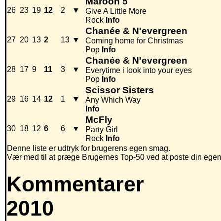
Maroon 5
26
23
19
12
2
▼
Give A Little More
Rock
Info
Chanée & N'evergreen
27
20
13
2
13
▼
Coming home for Christmas
Pop
Info
Chanée & N'evergreen
28
17
9
11
3
▼
Everytime i look into your eyes
Pop
Info
Scissor Sisters
29
16
14
12
1
▼
Any Which Way
Info
McFly
30
18
12
6
6
▼
Party Girl
Rock
Info
Denne liste er udtryk for brugerens egen smag.
Vær med til at præge Brugernes Top-50 ved at poste din egen hi
Kommentarer
2010