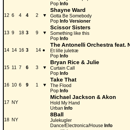
Pop
Info
Shayne Ward
12
6
4
4
2
▼
Gotta Be Somebody
Pop
Info
Versioner
Scissor Sisters
13
9
18
3
9
▼
Something like this
Pop
Info
The Antonelli Orchestra feat. N
14
14
16
3
14
●
Et lille juletræ
Pop
Info
Bryan Rice & Julie
15
11
7
6
3
▼
Curtain Call
Pop
Info
Take That
16
10
6
9
1
▼
The Flood
Pop
Info
Michael Jackson & Akon
17
NY
Hold My Hand
Urban
Info
8Ball
18
NY
Julekugler
Dance/Electronica/House
Info