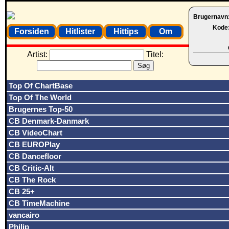
Brugernavn
Kode
Forsiden
Hitlister
Hittips
Om
Artist:
Titel:
Top Of ChartBase
Top Of The World
Brugernes Top-50
CB Denmark-Danmark
CB VideoChart
CB EUROPlay
CB Dancefloor
CB Critic-Alt
CB The Rock
CB 25+
CB TimeMachine
vancairo
Philip