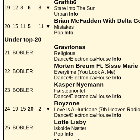
Graffiti6
19
12
8
6
8
▼
Stare Into The Sun
Urban
Info
Brian McFadden With Delta 
20
15
11
5
11
▼
Mistakes
Pop
Info
Under top-20
Gravitonas
21
BOBLER
Religious
Dance/Electronica/House
Info
Morten Breum Ft. Sisse Marie
22
BOBLER
Everytime (You Look At Me)
Dance/Electronica/House
Info
Kasper Nyemann
23
BOBLER
Førsteprioritet
Dance/Electronica/House
Info
Boyzone
24
19
15
20
2
▼
Love Is A Hurricane (7th Heaven Radio
Dance/Electronica/House
Info
Lotte Lisby
25
BOBLER
Iskolde Nætter
Pop
Info